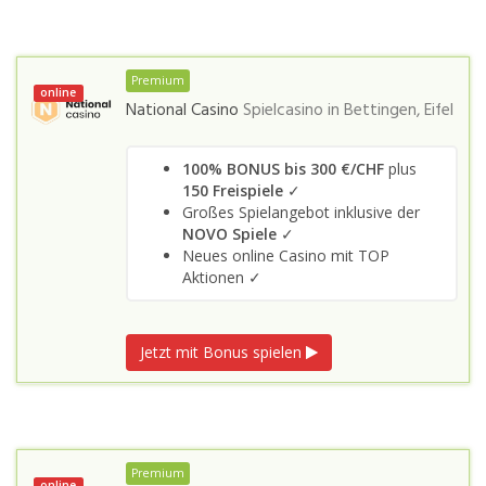
Premium
online
National Casino
Spielcasino in
Bettingen, Eifel
100% BONUS bis 300 €/CHF
plus
150 Freispiele
✓
Großes Spielangebot inklusive der
NOVO Spiele
✓
Neues online Casino mit TOP
Aktionen ✓
Jetzt mit Bonus spielen
Premium
online