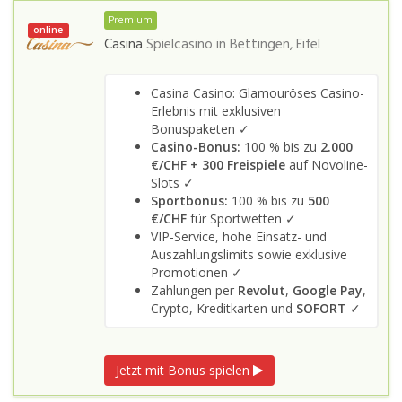
Premium
online
Casina
Spielcasino in
Bettingen, Eifel
Casina Casino: Glamouröses Casino-
Erlebnis mit exklusiven
Bonuspaketen ✓
Casino-Bonus:
100 % bis zu
2.000
€/CHF + 300 Freispiele
auf Novoline-
Slots ✓
Sportbonus:
100 % bis zu
500
€/CHF
für Sportwetten ✓
VIP-Service, hohe Einsatz- und
Auszahlungslimits sowie exklusive
Promotionen ✓
Zahlungen per
Revolut
,
Google Pay
,
Crypto, Kreditkarten und
SOFORT
✓
Jetzt mit Bonus spielen