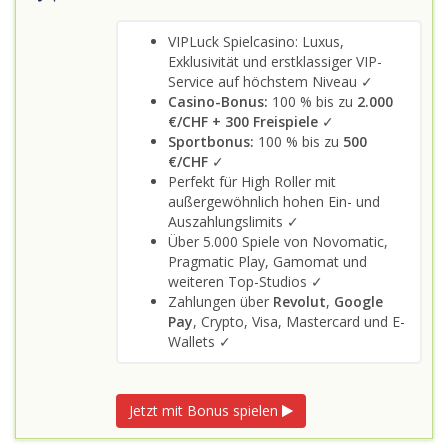
VIPLuck Spielcasino: Luxus,
Exklusivität und erstklassiger VIP-
Service auf höchstem Niveau ✓
Casino-Bonus:
100 % bis zu
2.000
€/CHF + 300 Freispiele
✓
Sportbonus:
100 % bis zu
500
€/CHF
✓
Perfekt für High Roller mit
außergewöhnlich hohen Ein- und
Auszahlungslimits ✓
Über 5.000 Spiele von Novomatic,
Pragmatic Play, Gamomat und
weiteren Top-Studios ✓
Zahlungen über
Revolut
,
Google
Pay
, Crypto, Visa, Mastercard und E-
Wallets ✓
Jetzt mit Bonus spielen