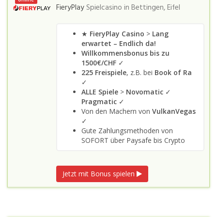
FieryPlay
Spielcasino in
Bettingen, Eifel
★
FieryPlay Casino
>
Lang
erwartet – Endlich da!
Willkommensbonus bis zu
1500€/CHF
✓
225 Freispiele
, z.B. bei
Book of Ra
✓
ALLE Spiele
>
Novomatic
✓
Pragmatic
✓
Von den Machern von
VulkanVegas
✓
Gute Zahlungsmethoden von
SOFORT über Paysafe bis Crypto
Jetzt mit Bonus spielen