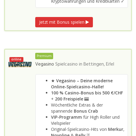
Kryptowährungen und Kreditkarten ✓
Jetzt mit Bonus spielen
Premium
online
Vegasino
Spielcasino in
Bettingen, Eifel
★
Vegasino – Deine moderne
Online-Spielcasino-Halle!
100 % Casino-Bonus bis 500 €/CHF
+
200 Freispiele
🎰
Wöchentliche Extras & der
spannende
Bonus Crab
VIP-Programm
für High Roller und
Vielspieler
Original-Spielcasino-Hits von
Merkur
,
Novoline
&
Bally
🃏