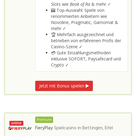
Slots wie
Book of Ra
& mehr ✓
🎰 Top‑Auswahl: Spiele von
renommierten Anbietern wie
Novoline, Pragmatic, Gamomat &
mehr ✓
🏆 Mehrfach ausgezeichnet und
betrieben von erfahrenen Profis der
Casino‑Szene ✓
💳 Gute Einzahlungsmethoden
inklusive SOFORT, Paysafecard und
Crypto ✓
Jetzt mit Bonus spielen
Premium
online
FieryPlay
Spielcasino in
Bettingen, Eifel