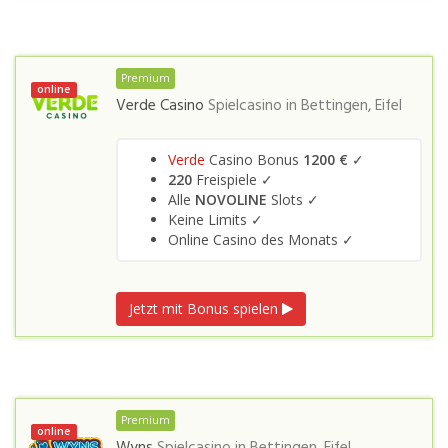
Premium
online
Verde Casino
Spielcasino in
Bettingen, Eifel
Verde
Casino Bonus
1200 €
✓
220
Freispiele ✓
Alle
NOVOLINE
Slots ✓
Keine Limits ✓
Online Casino des Monats ✓
Jetzt mit Bonus spielen
Premium
online