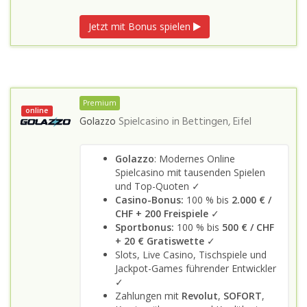
Jetzt mit Bonus spielen
Premium
online
Golazzo
Spielcasino in
Bettingen, Eifel
Golazzo
: Modernes Online
Spielcasino mit tausenden Spielen
und Top-Quoten ✓
Casino-Bonus:
100 % bis
2.000 € /
CHF + 200 Freispiele
✓
Sportbonus:
100 % bis
500 € / CHF
+ 20 € Gratiswette
✓
Slots, Live Casino, Tischspiele und
Jackpot-Games führender Entwickler
✓
Zahlungen mit
Revolut
,
SOFORT
,