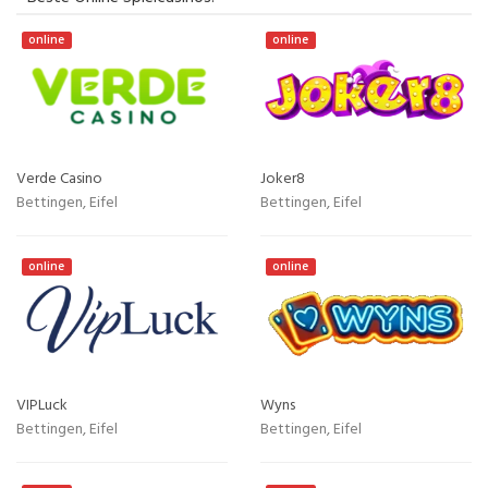
online
online
Verde Casino
Joker8
Bettingen, Eifel
Bettingen, Eifel
online
online
VIPLuck
Wyns
Bettingen, Eifel
Bettingen, Eifel