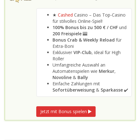
★
Cashed
Casino – Das Top-Casino
für stilvolles Online-Spiel!
100% Bonus bis zu 500 €
/ CHF
und
200 Freispiele
🎰
Bonus Crab & Weekly Reload
für
Extra-Boni
Exklusiver
VIP-Club
, ideal für High
Roller
Umfangreiche Auswahl an
Automatenspielen wie
Merkur
,
Novoline
&
Bally
Einfache Zahlungen mit
Sofortüberweisung
&
Sparkasse
✔️
Jetzt mit Bonus spielen