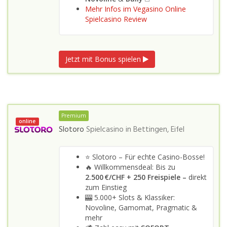
Mehr Infos im Vegasino Online
Spielcasino Review
Jetzt mit Bonus spielen
Premium
online
Slotoro
Spielcasino in
Bettingen, Eifel
⭐ Slotoro – Für echte Casino-Bosse!
🔥 Willkommensdeal: Bis zu
2.500 €/CHF + 250 Freispiele –
direkt
zum Einstieg
🎰 5.000+ Slots & Klassiker:
Novoline, Gamomat, Pragmatic &
mehr