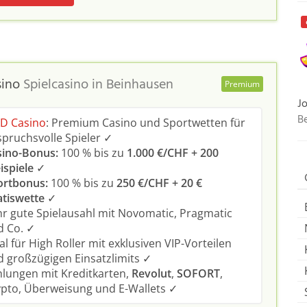
ino
Spielcasino in
Beinhausen
Premium
J
B
D Casino
: Premium Casino und Sportwetten für
pruchsvolle Spieler ✓
sino-Bonus:
100 % bis zu
1.000 €/CHF + 200
ispiele
✓
ortbonus:
100 % bis zu
250 €/CHF + 20 €
atiswette
✓
r gute Spielausahl mit Novomatic, Pragmatic
d Co. ✓
al für High Roller mit exklusiven VIP-Vorteilen
 großzügigen Einsatzlimits ✓
lungen mit Kreditkarten,
Revolut
,
SOFORT
,
ypto, Überweisung und E-Wallets ✓