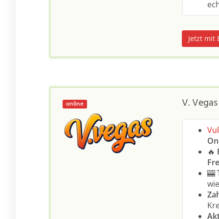
ec
Jetzt mit
V. Vegas
online
Vu
Onl
🔥
Fre
🎰
wi
Zah
Kre
Ak