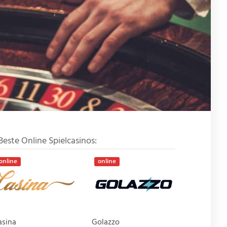
Beste Online Spielcasinos:
online
online
asina
Golazzo