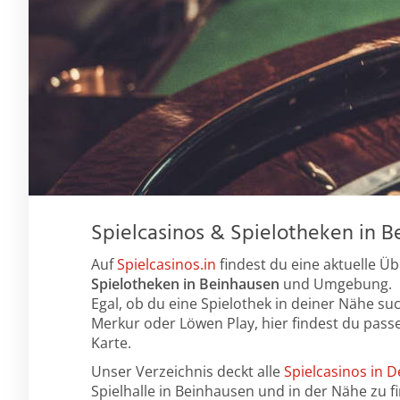
Spielcasinos & Spielotheken in B
Auf
Spielcasinos.in
findest du eine aktuelle Ü
Spielotheken in Beinhausen
und Umgebung.
Egal, ob du eine Spielothek in deiner Nähe s
Merkur oder Löwen Play, hier findest du pas
Karte.
Unser Verzeichnis deckt alle
Spielcasinos in 
Spielhalle in Beinhausen und in der Nähe zu f