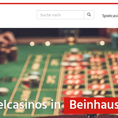
Spielcas
elcasinos in
Beinhau