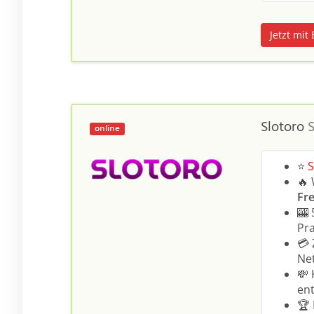
Jetzt mit
Slotoro
S
online
⭐
S
🔥
Fre
🎰 
Pr
💳 
Net
💸 
en
🏆 