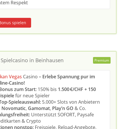
htem Respekt
 Bonus spielen
Spielcasino in
Beinhausen
Premium
lkan Vegas
Casino
– Erlebe Spannung pur im
ine-Casino!
Bonus zum Start:
150% bis
1.500 €/CHF + 150
ispiele
für neue Spieler
Top-Spieleauswahl:
5.000+ Slots von Anbietern
e
Novomatic
,
Gamomat
,
Play’n GO
& Co.
lungsfreiheit:
Unterstützt SOFORT, Paysafe
ditkarten & Crypto
tionen nonstop:
Freispiele, Reload-Angebote,