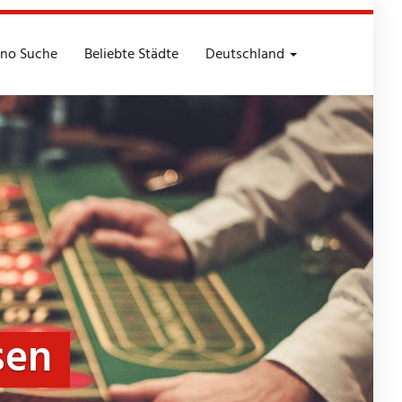
ino Suche
Beliebte Städte
Deutschland
sen