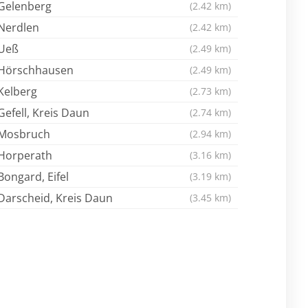
Gelenberg
(2.42 km)
Nerdlen
(2.42 km)
Ueß
(2.49 km)
Hörschhausen
(2.49 km)
Kelberg
(2.73 km)
Gefell, Kreis Daun
(2.74 km)
Mosbruch
(2.94 km)
Horperath
(3.16 km)
Bongard, Eifel
(3.19 km)
Darscheid, Kreis Daun
(3.45 km)