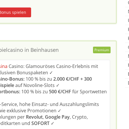
 Bonus spielen
pielcasino in
Beinhausen
Premium
sina
Casino: Glamouröses Casino-Erlebnis mit
klusiven Bonuspaketen ✓
sino-Bonus:
100 % bis zu
2.000 €/CHF + 300
ispiele
auf Novoline-Slots ✓
ortbonus:
100 % bis zu
500 €/CHF
für Sportwetten
-Service, hohe Einsatz- und Auszahlungslimits
wie exklusive Promotionen ✓
hlungen per
Revolut
,
Google Pay
, Crypto,
editkarten und
SOFORT
✓