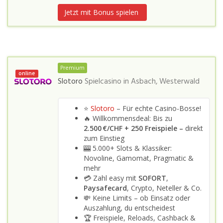
Jetzt mit Bonus spielen
Premium
online
Slotoro
Spielcasino in
Asbach, Westerwald
⭐
Slotoro
– Für echte Casino-Bosse!
🔥 Willkommensdeal: Bis zu
2.500 €/CHF + 250 Freispiele –
direkt
zum Einstieg
🎰 5.000+ Slots & Klassiker:
Novoline, Gamomat, Pragmatic &
mehr
💳 Zahl easy mit
SOFORT
,
Paysafecard
, Crypto, Neteller & Co.
💸 Keine Limits – ob Einsatz oder
Auszahlung, du entscheidest
🏆 Freispiele, Reloads, Cashback &