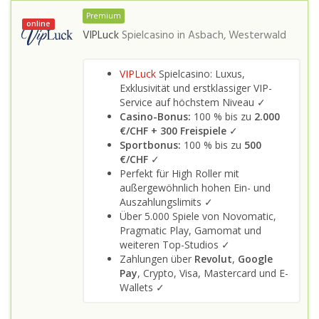
Premium
online
VIPLuck
Spielcasino in
Asbach, Westerwald
VIPLuck
Spielcasino: Luxus,
Exklusivität und erstklassiger VIP-
Service auf höchstem Niveau ✓
Casino-Bonus:
100 % bis zu
2.000
€/CHF + 300 Freispiele
✓
Sportbonus:
100 % bis zu
500
€/CHF
✓
Perfekt für High Roller mit
außergewöhnlich hohen Ein- und
Auszahlungslimits ✓
Über 5.000 Spiele von Novomatic,
Pragmatic Play, Gamomat und
weiteren Top-Studios ✓
Zahlungen über
Revolut
,
Google
Pay
, Crypto, Visa, Mastercard und E-
Wallets ✓