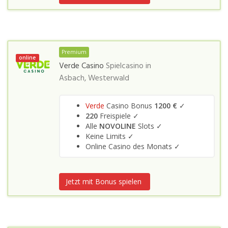
Premium
online
Verde Casino
Spielcasino in
Asbach, Westerwald
Verde
Casino Bonus
1200 €
✓
220
Freispiele ✓
Alle
NOVOLINE
Slots ✓
Keine Limits ✓
Online Casino des Monats ✓
Jetzt mit Bonus spielen