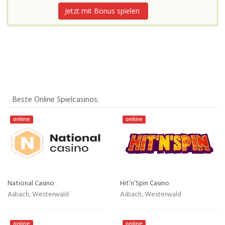
Jetzt mit Bonus spielen
Beste Online Spielcasinos:
online
online
National Casino
Hit’n’Spin Casino
Asbach, Westerwald
Asbach, Westerwald
online
online