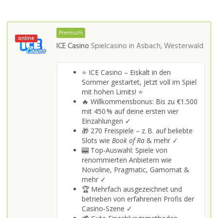
Premium
online
ICE Casino
Spielcasino in
Asbach, Westerwald
⭐ ICE Casino – Eiskalt in den
Sommer gestartet, jetzt voll im Spiel
mit hohen Limits! ⭐
🔥 Willkommensbonus: Bis zu €1.500
mit 450 % auf deine ersten vier
Einzahlungen ✓
🎁 270 Freispiele – z. B. auf beliebte
Slots wie
Book of Ra
& mehr ✓
🎰 Top‑Auswahl: Spiele von
renommierten Anbietern wie
Novoline, Pragmatic, Gamomat &
mehr ✓
🏆 Mehrfach ausgezeichnet und
betrieben von erfahrenen Profis der
Casino‑Szene ✓