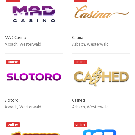
MAD Casino
Casina
Asbach, Westerwald
Asbach, Westerwald
online
online
Slotoro
Cashed
Asbach, Westerwald
Asbach, Westerwald
online
online