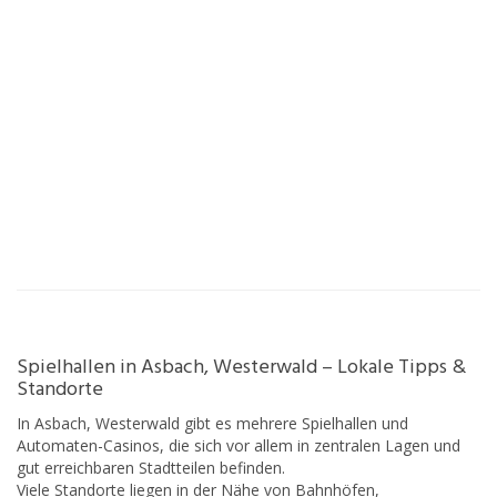
Spielhallen in Asbach, Westerwald – Lokale Tipps &
Standorte
In Asbach, Westerwald gibt es mehrere Spielhallen und
Automaten-Casinos, die sich vor allem in zentralen Lagen und
gut erreichbaren Stadtteilen befinden.
Viele Standorte liegen in der Nähe von Bahnhöfen,