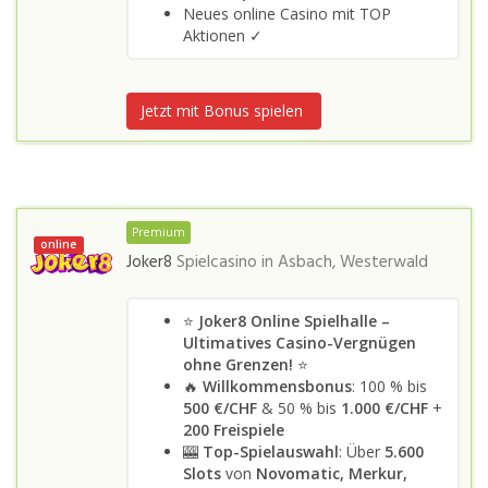
Neues online Casino mit TOP
Aktionen ✓
Jetzt mit Bonus spielen
Premium
online
Joker8
Spielcasino in
Asbach, Westerwald
⭐
Joker8 Online Spielhalle –
Ultimatives Casino-Vergnügen
ohne Grenzen!
⭐
🔥
Willkommensbonus
: 100 % bis
500 €/CHF
& 50 % bis
1.000 €/CHF
+
200 Freispiele
🎰
Top-Spielauswahl
: Über
5.600
Slots
von
Novomatic, Merkur,