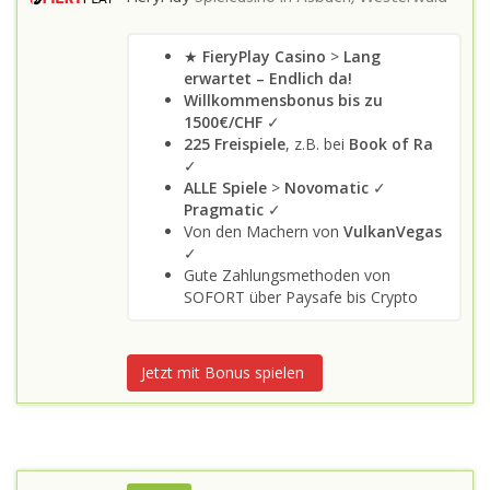
★
FieryPlay Casino
>
Lang
erwartet – Endlich da!
Willkommensbonus bis zu
1500€/CHF
✓
225 Freispiele
, z.B. bei
Book of Ra
✓
ALLE Spiele
>
Novomatic
✓
Pragmatic
✓
Von den Machern von
VulkanVegas
✓
Gute Zahlungsmethoden von
SOFORT über Paysafe bis Crypto
Jetzt mit Bonus spielen