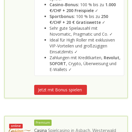
Casino-Bonus:
100 % bis zu
1.000
€/CHF + 200 Freispiele
✓
Sportbonus:
100 % bis zu
250
€/CHF + 20 € Gratiswette
✓
Sehr gute Spielausahl mit
Novomatic, Pragmatic und Co. ✓
Ideal für High Roller mit exklusiven
VIP-Vorteilen und großzügigen
Einsatzlimits ✓
Zahlungen mit Kreditkarten,
Revolut
,
SOFORT
, Crypto, Überweisung und
E-Wallets ✓
Jetzt mit Bonus spielen
Premium
online
Casina
Spielcasino in
Asbach, Westerwald