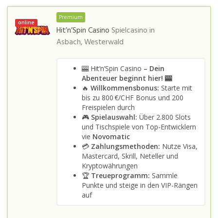
Premium
online
Hit’n’Spin Casino
Spielcasino in
Asbach, Westerwald
🎰 Hit’n’Spin Casino
– Dein
Abenteuer beginnt hier! 🎰
🔥
Willkommensbonus:
Starte mit
bis zu 800 €/CHF Bonus und 200
Freispielen durch
🎮
Spielauswahl:
Über 2.800 Slots
und Tischspiele von Top-Entwicklern
vie
Novomatic
💳
Zahlungsmethoden:
Nutze Visa,
Mastercard, Skrill, Neteller und
Kryptowährungen
🏆
Treueprogramm:
Sammle
Punkte und steige in den VIP-Rängen
auf