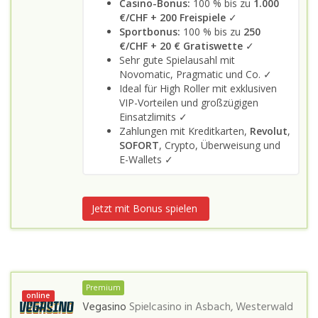
Casino-Bonus:
100 % bis zu
1.000
€/CHF + 200 Freispiele
✓
Sportbonus:
100 % bis zu
250
€/CHF + 20 € Gratiswette
✓
Sehr gute Spielausahl mit
Novomatic, Pragmatic und Co. ✓
Ideal für High Roller mit exklusiven
VIP-Vorteilen und großzügigen
Einsatzlimits ✓
Zahlungen mit Kreditkarten,
Revolut
,
SOFORT
, Crypto, Überweisung und
E-Wallets ✓
Jetzt mit Bonus spielen
Premium
online
Vegasino
Spielcasino in
Asbach, Westerwald