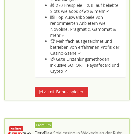
🎁 270 Freispiele – z. B. auf beliebte
Slots wie
Book of Ra
& mehr ✓
🎰 Top‑Auswahl: Spiele von
renommierten Anbietern wie
Novoline, Pragmatic, Gamomat &
mehr ✓
🏆 Mehrfach ausgezeichnet und
betrieben von erfahrenen Profis der
Casino‑Szene ✓
💳 Gute Einzahlungsmethoden
inklusive SOFORT, Paysafecard und
Crypto ✓
Jetzt mit Bonus spielen
Premium
online
FieryPlay
Spielcasino in
Wickede an der Ruhr