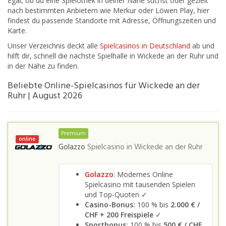
Egal, ob du eine Spielothek in deiner Nähe suchst oder gezielt
nach bestimmten Anbietern wie Merkur oder Löwen Play, hier
findest du passende Standorte mit Adresse, Öffnungszeiten und
Karte.
Unser Verzeichnis deckt alle
Spielcasinos in Deutschland
ab und
hilft dir, schnell die nächste Spielhalle in Wickede an der Ruhr und
in der Nähe zu finden.
Beliebte Online-Spielcasinos für Wickede an der
Ruhr | August 2026
Premium
online
Golazzo
Spielcasino in
Wickede an der Ruhr
Golazzo
: Modernes Online
Spielcasino mit tausenden Spielen
und Top-Quoten ✓
Casino-Bonus:
100 % bis
2.000 € /
CHF + 200 Freispiele
✓
Sportbonus:
100 % bis
500 € / CHF