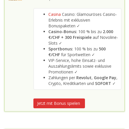
Casina
Casino: Glamouröses Casino-
Erlebnis mit exklusiven
Bonuspaketen ✓
Casino-Bonus:
100 % bis zu
2.000
€/CHF + 300 Freispiele
auf Novoline-
Slots ✓
Sportbonus:
100 % bis zu
500
€/CHF
für Sportwetten ✓
VIP-Service, hohe Einsatz- und
Auszahlungslimits sowie exklusive
Promotionen ✓
Zahlungen per
Revolut
,
Google Pay
,
Crypto, Kreditkarten und
SOFORT
✓
Jetzt mit Bonus spielen