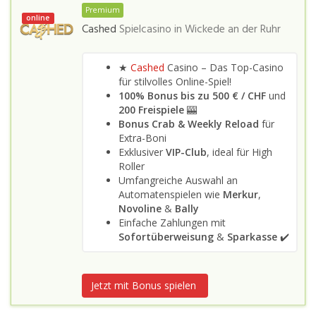
Premium
online
Cashed
Spielcasino in
Wickede an der Ruhr
★
Cashed
Casino – Das Top-Casino
für stilvolles Online-Spiel!
100% Bonus bis zu 500 €
/ CHF
und
200 Freispiele
🎰
Bonus Crab & Weekly Reload
für
Extra-Boni
Exklusiver
VIP-Club
, ideal für High
Roller
Umfangreiche Auswahl an
Automatenspielen wie
Merkur
,
Novoline
&
Bally
Einfache Zahlungen mit
Sofortüberweisung
&
Sparkasse
✔️
Jetzt mit Bonus spielen