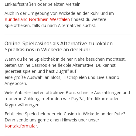
Einkaufsstraßen oder belebten Vierteln.
Auch in der Umgebung von Wickede an der Ruhr und im
Bundesland Nordrhein-Westfalen
findest du weitere
Spielotheken, falls du nach Alternativen suchst.
Online-Spielcasinos als Alternative zu lokalen
Spielkasinos in Wickede an der Ruhr
Wenn du keine Spielothek in deiner Nähe besuchen möchtest,
bieten Online Casinos eine flexible Alternative. Du kannst
jederzeit spielen und hast Zugriff auf
eine große Auswahl an Slots, Tischspielen und Live-Casino-
Angeboten.
Viele Anbieter bieten attraktive Boni, schnelle Auszahlungen und
moderne Zahlungsmethoden wie PayPal, Kreditkarte oder
Kryptowährungen.
Fehlt eine Spielothek oder ein Casino in Wickede an der Ruhr?
Dann sende uns gerne einen Hinweis über unser
Kontaktformular
.