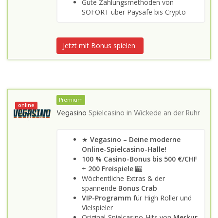
Gute Zahlungsmethoden von
SOFORT über Paysafe bis Crypto
Jetzt mit Bonus spielen
Premium
online
Vegasino
Spielcasino in
Wickede an der Ruhr
★
Vegasino – Deine moderne
Online-Spielcasino-Halle!
100 % Casino-Bonus bis 500 €/CHF
+
200 Freispiele
🎰
Wöchentliche Extras & der
spannende
Bonus Crab
VIP-Programm
für High Roller und
Vielspieler
Original-Spielcasino-Hits von
Merkur
,