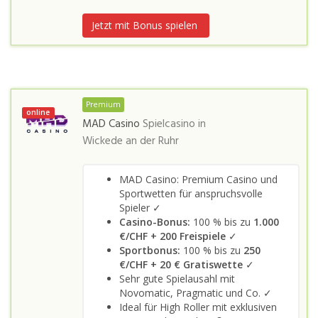
Jetzt mit Bonus spielen
Premium
online
MAD Casino
Spielcasino in
Wickede an der Ruhr
MAD Casino: Premium Casino und
Sportwetten für anspruchsvolle
Spieler ✓
Casino-Bonus:
100 % bis zu
1.000
€/CHF + 200 Freispiele
✓
Sportbonus:
100 % bis zu
250
€/CHF + 20 € Gratiswette
✓
Sehr gute Spielausahl mit
Novomatic, Pragmatic und Co. ✓
Ideal für High Roller mit exklusiven