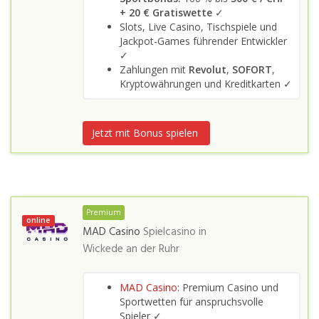
+ 20 € Gratiswette
✓
Slots, Live Casino, Tischspiele und
Jackpot-Games führender Entwickler
✓
Zahlungen mit
Revolut
,
SOFORT
,
Kryptowährungen und Kreditkarten ✓
Jetzt mit Bonus spielen
Premium
online
MAD Casino
Spielcasino in
Wickede an der Ruhr
MAD Casino
: Premium Casino und
Sportwetten für anspruchsvolle
Spieler ✓