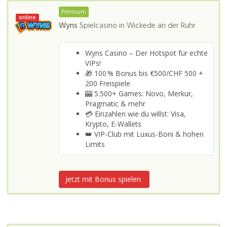
Premium
online
Wyns
Spielcasino in
Wickede an der Ruhr
Wyns Casino – Der Hotspot für echte
VIPs!
🎁 100 % Bonus bis €500/CHF 500 +
200 Freispiele
🎰 5.500+ Games: Novo, Merkur,
Pragmatic & mehr
💳 Einzahlen wie du willst: Visa,
Krypto, E-Wallets
👑 VIP-Club mit Luxus-Boni & hohen
Limits
Jetzt mit Bonus spielen