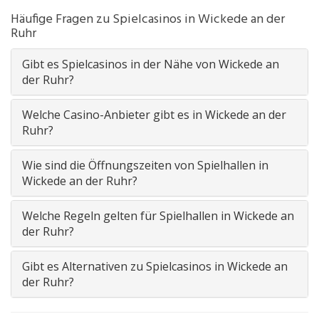
Häufige Fragen zu Spielcasinos in Wickede an der
Ruhr
Gibt es Spielcasinos in der Nähe von Wickede an
der Ruhr?
Welche Casino-Anbieter gibt es in Wickede an der
Ruhr?
Wie sind die Öffnungszeiten von Spielhallen in
Wickede an der Ruhr?
Welche Regeln gelten für Spielhallen in Wickede an
der Ruhr?
Gibt es Alternativen zu Spielcasinos in Wickede an
der Ruhr?