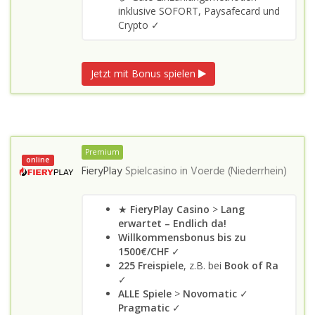
inklusive SOFORT, Paysafecard und
Crypto ✓
Jetzt mit Bonus spielen
Premium
online
FieryPlay
Spielcasino in
Voerde (Niederrhein)
★
FieryPlay Casino
>
Lang
erwartet – Endlich da!
Willkommensbonus bis zu
1500€/CHF
✓
225 Freispiele
, z.B. bei
Book of Ra
✓
ALLE Spiele
>
Novomatic
✓
Pragmatic
✓