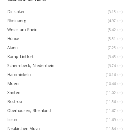
Dinslaken
(3.15 km)
Rheinberg
(4.97 km)
Wesel am Rhein
(5.42 km)
Hünxe
(5.51 km)
Alpen
(7.25 km)
Kamp-Lintfort
(9.45 km)
Schermbeck, Niederrhein
(9.74 km)
Hamminkeln
(10.16 km)
Moers
(10.46 km)
Xanten
(11.02 km)
Bottrop
(11.56 km)
Oberhausen, Rheinland
(11.67 km)
Issum
(11.69 km)
Neukirchen-Vluyn
(11.84 km)