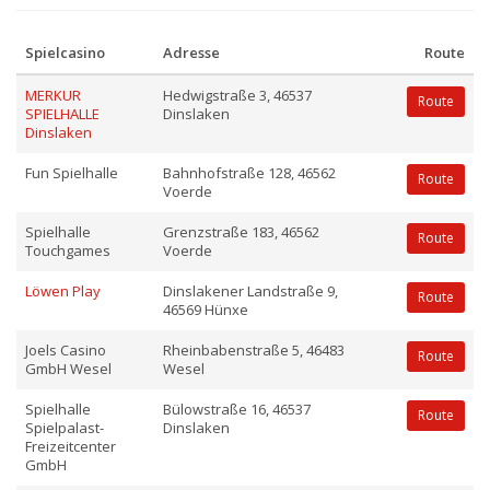
Spielcasino
Adresse
Route
MERKUR
Hedwigstraße 3, 46537
Route
SPIELHALLE
Dinslaken
Dinslaken
Fun Spielhalle
Bahnhofstraße 128, 46562
Route
Voerde
Spielhalle
Grenzstraße 183, 46562
Route
Touchgames
Voerde
Löwen Play
Dinslakener Landstraße 9,
Route
46569 Hünxe
Joels Casino
Rheinbabenstraße 5, 46483
Route
GmbH Wesel
Wesel
Spielhalle
Bülowstraße 16, 46537
Route
Spielpalast-
Dinslaken
Freizeitcenter
GmbH