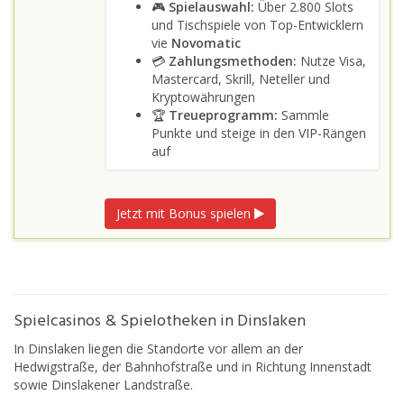
🎮
Spielauswahl:
Über 2.800 Slots
und Tischspiele von Top-Entwicklern
vie
Novomatic
💳
Zahlungsmethoden:
Nutze Visa,
Mastercard, Skrill, Neteller und
Kryptowährungen
🏆
Treueprogramm:
Sammle
Punkte und steige in den VIP-Rängen
auf
Jetzt mit Bonus spielen
Spielcasinos & Spielotheken in Dinslaken
In Dinslaken liegen die Standorte vor allem an der
Hedwigstraße, der Bahnhofstraße und in Richtung Innenstadt
sowie Dinslakener Landstraße.