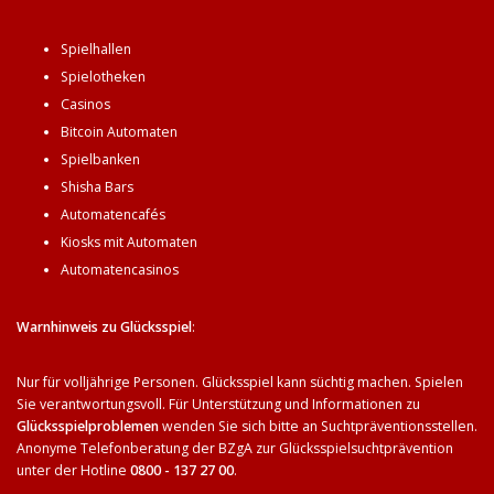
Spielhallen
Spielotheken
Casinos
Bitcoin Automaten
Spielbanken
Shisha Bars
Automatencafés
Kiosks mit Automaten
Automatencasinos
Warnhinweis zu Glücksspiel
:
Nur für volljährige Personen. Glücksspiel kann süchtig machen. Spielen
Sie verantwortungsvoll. Für Unterstützung und Informationen zu
Glücksspielproblemen
wenden Sie sich bitte an Suchtpräventionsstellen.
Anonyme Telefonberatung der BZgA zur Glücksspielsuchtprävention
unter der Hotline
0800 - 137 27 00
.