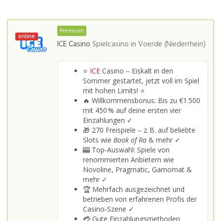
Premium
online
ICE Casino
Spielcasino in
Voerde (Niederrhein)
⭐
ICE
Casino – Eiskalt in den
Sommer gestartet, jetzt voll im Spiel
mit hohen Limits! ⭐
🔥 Willkommensbonus: Bis zu €1.500
mit 450 % auf deine ersten vier
Einzahlungen ✓
🎁 270 Freispiele – z. B. auf beliebte
Slots wie
Book of Ra
& mehr ✓
🎰 Top‑Auswahl: Spiele von
renommierten Anbietern wie
Novoline, Pragmatic, Gamomat &
mehr ✓
🏆 Mehrfach ausgezeichnet und
betrieben von erfahrenen Profis der
Casino‑Szene ✓
💳 Gute Einzahlungsmethoden