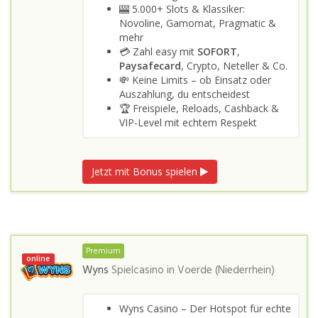
🎰 5.000+ Slots & Klassiker:
Novoline, Gamomat, Pragmatic &
mehr
💳 Zahl easy mit
SOFORT
,
Paysafecard
, Crypto, Neteller & Co.
💸 Keine Limits – ob Einsatz oder
Auszahlung, du entscheidest
🏆 Freispiele, Reloads, Cashback &
VIP-Level mit echtem Respekt
Jetzt mit Bonus spielen
Premium
online
Wyns
Spielcasino in
Voerde (Niederrhein)
Wyns Casino – Der Hotspot für echte