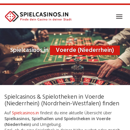
Skip
to
main
Toggl
content
navig
Spielcasinos in
Voerde (Niederrhein)
Spielcasinos & Spielotheken in Voerde
(Niederrhein) (Nordrhein-Westfalen) finden
Auf
Spielcasinos.in
findest du eine aktuelle Übersicht über
Spielkasinos,
Spielhallen und Spielotheken in Voerde
(Niederrhein)
und Umgebung.