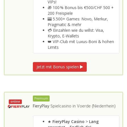
VIPs!
🎁 100 % Bonus bis €500/CHF 500 +
200 Freispiele
🎰 5.500+ Games: Novo, Merkur,
Pragmatic & mehr
💳 Einzahlen wie du willst: Visa,
Krypto, E-Wallets
👑 VIP-Club mit Luxus-Boni & hohen
Limits
Jetzt mit Bonus spielen
Premium
online
FieryPlay
Spielcasino in
Voerde (Niederrhein)
★
FieryPlay Casino
>
Lang