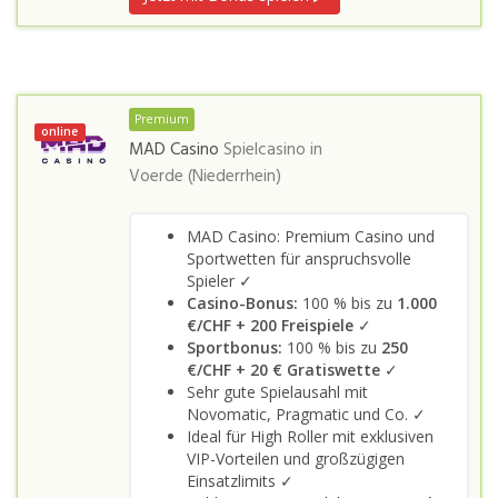
Premium
online
MAD Casino
Spielcasino in
Voerde (Niederrhein)
MAD Casino: Premium Casino und
Sportwetten für anspruchsvolle
Spieler ✓
Casino-Bonus:
100 % bis zu
1.000
€/CHF + 200 Freispiele
✓
Sportbonus:
100 % bis zu
250
€/CHF + 20 € Gratiswette
✓
Sehr gute Spielausahl mit
Novomatic, Pragmatic und Co. ✓
Ideal für High Roller mit exklusiven
VIP-Vorteilen und großzügigen
Einsatzlimits ✓