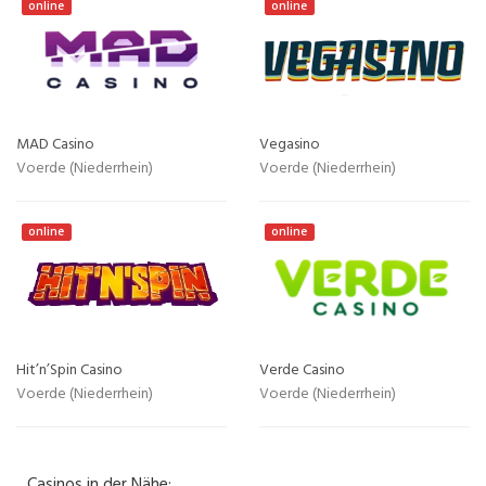
online
online
MAD Casino
Vegasino
Voerde (Niederrhein)
Voerde (Niederrhein)
online
online
Hit’n’Spin Casino
Verde Casino
Voerde (Niederrhein)
Voerde (Niederrhein)
Casinos in der Nähe: