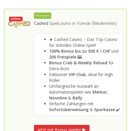
Premium
online
Cashed
Spielcasino in
Voerde (Niederrhein)
★ Cashed Casino – Das Top-Casino
für stilvolles Online-Spiel!
100% Bonus bis zu 500 €
/ CHF
und
200 Freispiele
🎰
Bonus Crab & Weekly Reload
für
Extra-Boni
Exklusiver
VIP-Club
, ideal für High
Roller
Umfangreiche Auswahl an
Automatenspielen wie
Merkur
,
Novoline
&
Bally
Einfache Zahlungen mit
Sofortüberweisung
&
Sparkasse
✔️
Jetzt mit Bonus spielen