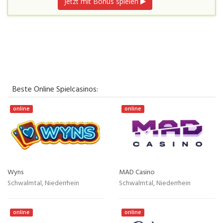
Jetzt mit Bonus spielen
Beste Online Spielcasinos:
online
online
Wyns
MAD Casino
Schwalmtal, Niederrhein
Schwalmtal, Niederrhein
online
online