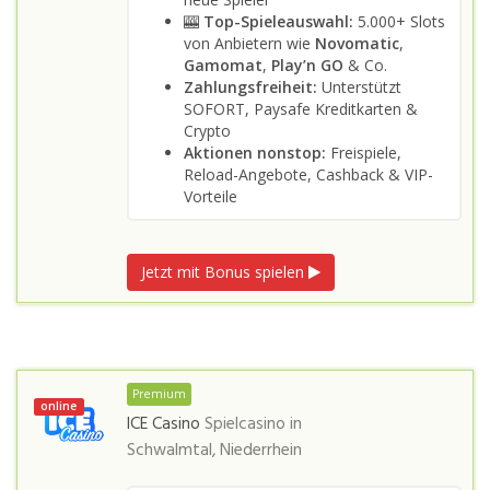
🎰
Top-Spieleauswahl:
5.000+ Slots
von Anbietern wie
Novomatic
,
Gamomat
,
Play’n GO
& Co.
Zahlungsfreiheit:
Unterstützt
SOFORT, Paysafe Kreditkarten &
Crypto
Aktionen nonstop:
Freispiele,
Reload-Angebote, Cashback & VIP-
Vorteile
Jetzt mit Bonus spielen
Premium
online
ICE Casino
Spielcasino in
Schwalmtal, Niederrhein