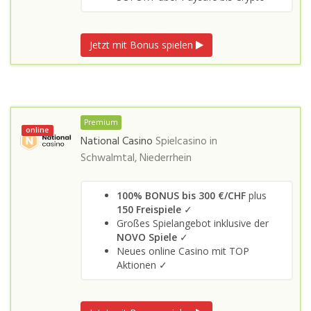
Jetzt mit Bonus spielen
Premium
online
National Casino
Spielcasino in
Schwalmtal, Niederrhein
100% BONUS bis 300 €/CHF
plus
150 Freispiele
✓
Großes Spielangebot inklusive der
NOVO Spiele
✓
Neues online Casino mit TOP
Aktionen ✓