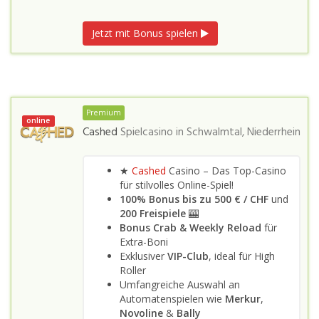
Jetzt mit Bonus spielen
Premium
online
Cashed
Spielcasino in
Schwalmtal, Niederrhein
★
Cashed
Casino – Das Top-Casino
für stilvolles Online-Spiel!
100% Bonus bis zu 500 €
/ CHF
und
200 Freispiele
🎰
Bonus Crab & Weekly Reload
für
Extra-Boni
Exklusiver
VIP-Club
, ideal für High
Roller
Umfangreiche Auswahl an
Automatenspielen wie
Merkur
,
Novoline
&
Bally