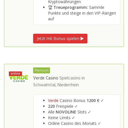
Kryptowährungen
🏆
Treueprogramm:
Sammle
Punkte und steige in den VIP-Rängen
auf
Jetzt mit Bonus spielen
Premium
online
Verde Casino
Spielcasino in
Schwalmtal, Niederrhein
Verde
Casino Bonus
1200 €
✓
220
Freispiele ✓
Alle
NOVOLINE
Slots ✓
Keine Limits ✓
Online Casino des Monats ✓