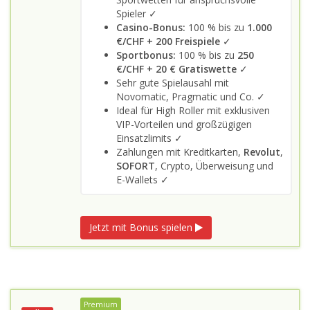
Spieler ✓
Casino-Bonus:
100 % bis zu
1.000
€/CHF + 200 Freispiele
✓
Sportbonus:
100 % bis zu
250
€/CHF + 20 € Gratiswette
✓
Sehr gute Spielausahl mit
Novomatic, Pragmatic und Co. ✓
Ideal für High Roller mit exklusiven
VIP-Vorteilen und großzügigen
Einsatzlimits ✓
Zahlungen mit Kreditkarten,
Revolut
,
SOFORT
, Crypto, Überweisung und
E-Wallets ✓
Jetzt mit Bonus spielen
Premium