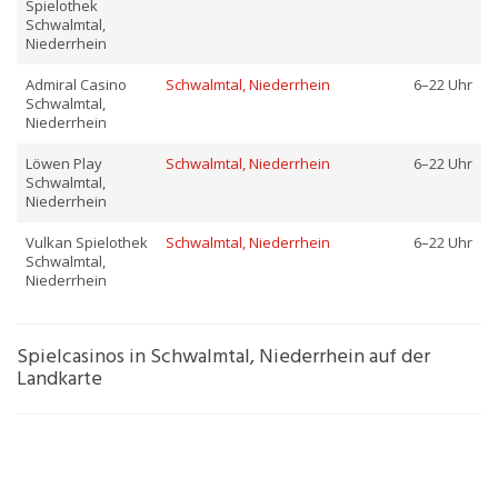
Spielothek
Schwalmtal,
Niederrhein
Admiral Casino
Schwalmtal, Niederrhein
6–22 Uhr
Schwalmtal,
Niederrhein
Löwen Play
Schwalmtal, Niederrhein
6–22 Uhr
Schwalmtal,
Niederrhein
Vulkan Spielothek
Schwalmtal, Niederrhein
6–22 Uhr
Schwalmtal,
Niederrhein
Spielcasinos in Schwalmtal, Niederrhein auf der
Landkarte