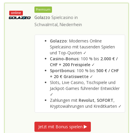
Premium
online
Golazzo
Spielcasino in
Schwalmtal, Niederrhein
Golazzo
: Modernes Online
Spielcasino mit tausenden Spielen
und Top-Quoten ✓
Casino-Bonus:
100 % bis
2.000 € /
CHF + 200 Freispiele
✓
Sportbonus:
100 % bis
500 € / CHF
+ 20 € Gratiswette
✓
Slots, Live Casino, Tischspiele und
Jackpot-Games führender Entwickler
✓
Zahlungen mit
Revolut
,
SOFORT
,
Kryptowährungen und Kreditkarten ✓
Jetzt mit Bonus spielen