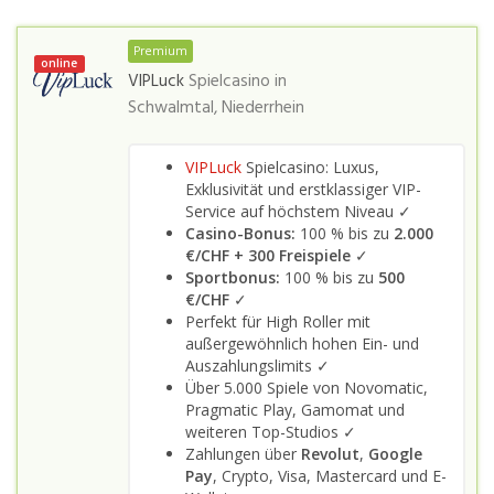
Premium
online
VIPLuck
Spielcasino in
Schwalmtal, Niederrhein
VIPLuck
Spielcasino: Luxus,
Exklusivität und erstklassiger VIP-
Service auf höchstem Niveau ✓
Casino-Bonus:
100 % bis zu
2.000
€/CHF + 300 Freispiele
✓
Sportbonus:
100 % bis zu
500
€/CHF
✓
Perfekt für High Roller mit
außergewöhnlich hohen Ein- und
Auszahlungslimits ✓
Über 5.000 Spiele von Novomatic,
Pragmatic Play, Gamomat und
weiteren Top-Studios ✓
Zahlungen über
Revolut
,
Google
Pay
, Crypto, Visa, Mastercard und E-