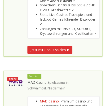
CHF + 200 Freispiele
✓
Sportbonus:
100 % bis
500 € / CHF
+ 20 € Gratiswette
✓
Slots, Live Casino, Tischspiele und
Jackpot-Games führender Entwickler
✓
Zahlungen mit
Revolut
,
SOFORT
,
Kryptowährungen und Kreditkarten ✓
Jetzt mit Bonus spielen
Premium
online
MAD Casino
Spielcasino in
Schwalmtal, Niederrhein
MAD Casino
: Premium Casino und
Sportwetten für anspruchsvolle