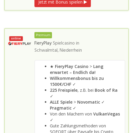
Jetzt mit Bonus spielen
Premium
online
FieryPlay
Spielcasino in
Schwalmtal, Niederrhein
★
FieryPlay Casino
>
Lang
erwartet – Endlich da!
Willkommensbonus bis zu
1500€/CHF
✓
225 Freispiele
, z.B. bei
Book of Ra
✓
ALLE Spiele
>
Novomatic
✓
Pragmatic
✓
Von den Machern von
VulkanVegas
✓
Gute Zahlungsmethoden von
SOFORT über Paysafe bis Crypto