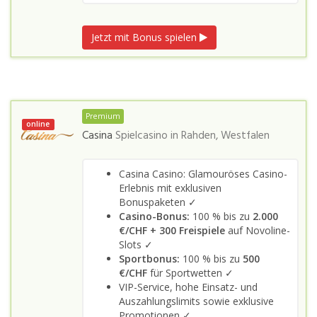
Jetzt mit Bonus spielen
Premium
online
Casina
Spielcasino in
Rahden, Westfalen
Casina Casino: Glamouröses Casino-
Erlebnis mit exklusiven
Bonuspaketen ✓
Casino-Bonus:
100 % bis zu
2.000
€/CHF + 300 Freispiele
auf Novoline-
Slots ✓
Sportbonus:
100 % bis zu
500
€/CHF
für Sportwetten ✓
VIP-Service, hohe Einsatz- und
Auszahlungslimits sowie exklusive
Promotionen ✓