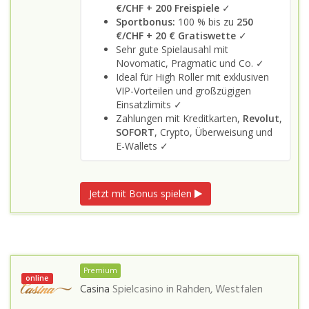
€/CHF + 200 Freispiele
✓
Sportbonus:
100 % bis zu
250
€/CHF + 20 € Gratiswette
✓
Sehr gute Spielausahl mit
Novomatic, Pragmatic und Co. ✓
Ideal für High Roller mit exklusiven
VIP-Vorteilen und großzügigen
Einsatzlimits ✓
Zahlungen mit Kreditkarten,
Revolut
,
SOFORT
, Crypto, Überweisung und
E-Wallets ✓
Jetzt mit Bonus spielen
Premium
online
Casina
Spielcasino in
Rahden, Westfalen