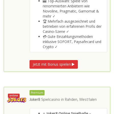
🎰 Top‑Auswahl: Spiele von
renommierten Anbietern wie
Novoline, Pragmatic, Gamomat &
mehr ✓
🏆 Mehrfach ausgezeichnet und
betrieben von erfahrenen Profis der
Casino‑Szene ✓
💳 Gute Einzahlungsmethoden
inklusive SOFORT, Paysafecard und
Crypto ✓
Jetzt mit Bonus spielen
Premium
online
Joker8
Spielcasino in
Rahden, Westfalen
⭐
Joker8 Online Spielhalle –