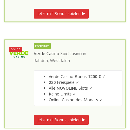
Jetzt mit Bonus spielen
Premium
online
Verde Casino
Spielcasino in
Rahden, Westfalen
Verde Casino Bonus
1200 €
✓
220
Freispiele ✓
Alle
NOVOLINE
Slots ✓
Keine Limits ✓
Online Casino des Monats ✓
Jetzt mit Bonus spielen