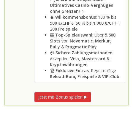
Ultimatives Casino-Vergnügen
ohne Grenzen!
⭐
🔥
Willkommensbonus
: 100 % bis
500 €/CHF
& 50 % bis
1.000 €/CHF
+
200 Freispiele
🎰
Top-Spielauswahl
: Über
5.600
Slots
von
Novomatic, Merkur,
Bally & Pragmatic Play
💳
Sichere Zahlungsmethoden
:
Akzeptiert
Visa, Mastercard &
Kryptowährungen
🏆
Exklusive Extras
: Regelmäßige
Reload-Boni, Freispiele & VIP-Club
Jetzt mit Bonus spielen