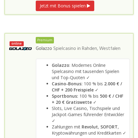
Jetzt mit Bonus spielen
Premium
online
Golazzo
Spielcasino in
Rahden, Westfalen
Golazzo
: Modernes Online
Spielcasino mit tausenden Spielen
und Top-Quoten ✓
Casino-Bonus:
100 % bis
2.000 € /
CHF + 200 Freispiele
✓
Sportbonus:
100 % bis
500 € / CHF
+ 20 € Gratiswette
✓
Slots, Live Casino, Tischspiele und
Jackpot-Games führender Entwickler
✓
Zahlungen mit
Revolut
,
SOFORT
,
Kryptowährungen und Kreditkarten ✓