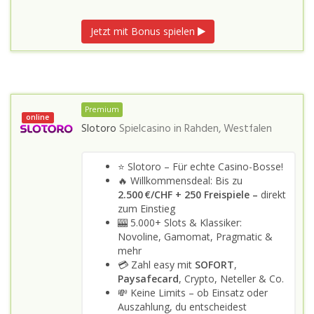
Jetzt mit Bonus spielen
Premium
online
Slotoro
Spielcasino in
Rahden, Westfalen
⭐ Slotoro – Für echte Casino-Bosse!
🔥 Willkommensdeal: Bis zu
2.500 €/CHF + 250 Freispiele –
direkt
zum Einstieg
🎰 5.000+ Slots & Klassiker:
Novoline, Gamomat, Pragmatic &
mehr
💳 Zahl easy mit
SOFORT
,
Paysafecard
, Crypto, Neteller & Co.
💸 Keine Limits – ob Einsatz oder
Auszahlung, du entscheidest