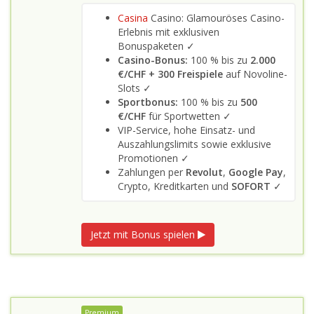
Casina
Casino: Glamouröses Casino-
Erlebnis mit exklusiven
Bonuspaketen ✓
Casino-Bonus:
100 % bis zu
2.000
€/CHF + 300 Freispiele
auf Novoline-
Slots ✓
Sportbonus:
100 % bis zu
500
€/CHF
für Sportwetten ✓
VIP-Service, hohe Einsatz- und
Auszahlungslimits sowie exklusive
Promotionen ✓
Zahlungen per
Revolut
,
Google Pay
,
Crypto, Kreditkarten und
SOFORT
✓
Jetzt mit Bonus spielen
Premium