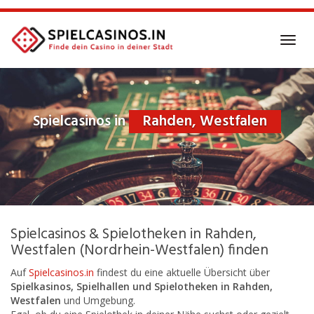
Skip
to
main
Toggl
content
navig
Spielcasinos in
Rahden, Westfalen
Spielcasinos & Spielotheken in Rahden,
Westfalen (Nordrhein-Westfalen) finden
Auf
Spielcasinos.in
findest du eine aktuelle Übersicht über
Spielkasinos,
Spielhallen und Spielotheken in Rahden,
Westfalen
und Umgebung.