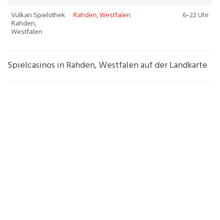
Vulkan Spielothek
Rahden, Westfalen
6–22 Uhr
Rahden,
Westfalen
Spielcasinos in Rahden, Westfalen auf der Landkarte