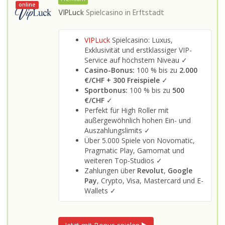
online
VIPLuck
Spielcasino in
Erftstadt
VIPLuck
Spielcasino: Luxus,
Exklusivität und erstklassiger VIP-
Service auf höchstem Niveau ✓
Casino-Bonus:
100 % bis zu
2.000
€/CHF + 300 Freispiele
✓
Sportbonus:
100 % bis zu
500
€/CHF
✓
Perfekt für High Roller mit
außergewöhnlich hohen Ein- und
Auszahlungslimits ✓
Über 5.000 Spiele von Novomatic,
Pragmatic Play, Gamomat und
weiteren Top-Studios ✓
Zahlungen über
Revolut
,
Google
Pay
, Crypto, Visa, Mastercard und E-
Wallets ✓