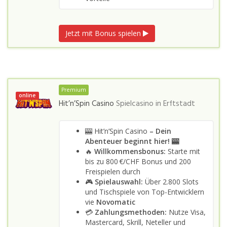
Jetzt mit Bonus spielen
Premium
online
Hit’n’Spin Casino
Spielcasino in
Erftstadt
🎰 Hit’n’Spin Casino
– Dein
Abenteuer beginnt hier! 🎰
🔥
Willkommensbonus:
Starte mit
bis zu 800 €/CHF Bonus und 200
Freispielen durch
🎮
Spielauswahl:
Über 2.800 Slots
und Tischspiele von Top-Entwicklern
vie
Novomatic
💳
Zahlungsmethoden:
Nutze Visa,
Mastercard, Skrill, Neteller und