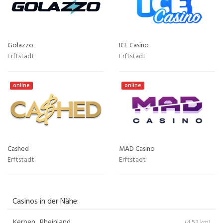
Golazzo
ICE Casino
Erftstadt
Erftstadt
online
online
Cashed
MAD Casino
Erftstadt
Erftstadt
Casinos in der Nähe:
Kerpen, Rheinland
(4.52 km)