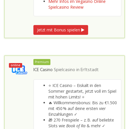
Mehr Infos im Vegasino Online
Spielcasino Review
Jetzt mit Bonus spielen
Premium
online
ICE Casino
Spielcasino in
Erftstadt
⭐ ICE Casino – Eiskalt in den
Sommer gestartet, jetzt voll im Spiel
mit hohen Limits! ⭐
🔥 Willkommensbonus: Bis zu €1.500
mit 450 % auf deine ersten vier
Einzahlungen ✓
🎁 270 Freispiele – z. B. auf beliebte
Slots wie
Book of Ra
& mehr ✓