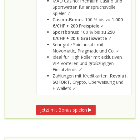
MAD Casino: Premium Casino und
Sportwetten für anspruchsvolle
Spieler ✓
Casino-Bonus:
100 % bis zu
1.000
€/CHF + 200 Freispiele
✓
Sportbonus:
100 % bis zu
250
€/CHF + 20 € Gratiswette
✓
Sehr gute Spielausahl mit
Novomatic, Pragmatic und Co. ✓
Ideal für High Roller mit exklusiven
VIP-Vorteilen und großzügigen
Einsatzlimits ✓
Zahlungen mit Kreditkarten,
Revolut
,
SOFORT
, Crypto, Überweisung und
E-Wallets ✓
Jetzt mit Bonus spielen