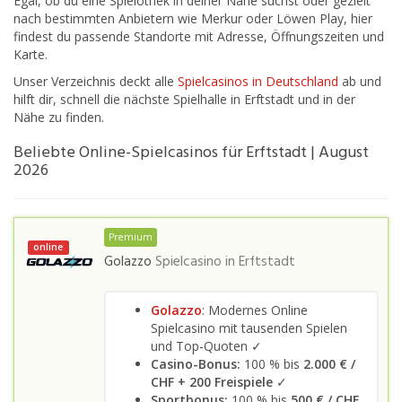
Egal, ob du eine Spielothek in deiner Nähe suchst oder gezielt
nach bestimmten Anbietern wie Merkur oder Löwen Play, hier
findest du passende Standorte mit Adresse, Öffnungszeiten und
Karte.
Unser Verzeichnis deckt alle
Spielcasinos in Deutschland
ab und
hilft dir, schnell die nächste Spielhalle in Erftstadt und in der
Nähe zu finden.
Beliebte Online-Spielcasinos für Erftstadt | August
2026
Premium
online
Golazzo
Spielcasino in
Erftstadt
Golazzo
: Modernes Online
Spielcasino mit tausenden Spielen
und Top-Quoten ✓
Casino-Bonus:
100 % bis
2.000 € /
CHF + 200 Freispiele
✓
Sportbonus:
100 % bis
500 € / CHF