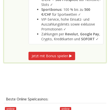
Slots ✓
Sportbonus:
100 % bis zu
500
€/CHF
für Sportwetten ✓
VIP-Service, hohe Einsatz- und
Auszahlungslimits sowie exklusive
Promotionen ✓
Zahlungen per
Revolut
,
Google Pay
,
Crypto, Kreditkarten und
SOFORT
✓
Jetzt mit Bonus spielen
Beste Online Spielcasinos:
online
online