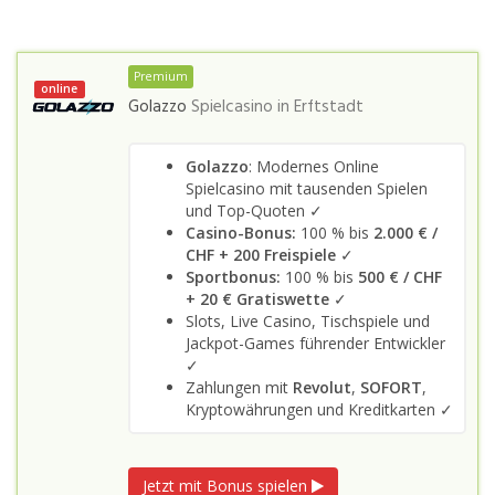
Premium
online
Golazzo
Spielcasino in
Erftstadt
Golazzo
: Modernes Online
Spielcasino mit tausenden Spielen
und Top-Quoten ✓
Casino-Bonus:
100 % bis
2.000 € /
CHF + 200 Freispiele
✓
Sportbonus:
100 % bis
500 € / CHF
+ 20 € Gratiswette
✓
Slots, Live Casino, Tischspiele und
Jackpot-Games führender Entwickler
✓
Zahlungen mit
Revolut
,
SOFORT
,
Kryptowährungen und Kreditkarten ✓
Jetzt mit Bonus spielen