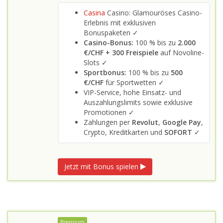
Casina
Casino: Glamouröses Casino-
Erlebnis mit exklusiven
Bonuspaketen ✓
Casino-Bonus:
100 % bis zu
2.000
€/CHF + 300 Freispiele
auf Novoline-
Slots ✓
Sportbonus:
100 % bis zu
500
€/CHF
für Sportwetten ✓
VIP-Service, hohe Einsatz- und
Auszahlungslimits sowie exklusive
Promotionen ✓
Zahlungen per
Revolut
,
Google Pay
,
Crypto, Kreditkarten und
SOFORT
✓
Jetzt mit Bonus spielen
Premium