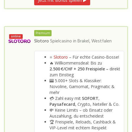
Jetzt mit Bonus spielen
Premium
online
Slotoro
Spielcasino in
Brakel, Westfalen
⭐
Slotoro
– Für echte Casino-Bosse!
🔥 Willkommensdeal: Bis zu
2.500 €/CHF + 250 Freispiele –
direkt
zum Einstieg
🎰 5.000+ Slots & Klassiker:
Novoline, Gamomat, Pragmatic &
mehr
💳 Zahl easy mit
SOFORT
,
Paysafecard
, Crypto, Neteller & Co.
💸 Keine Limits – ob Einsatz oder
Auszahlung, du entscheidest
🏆 Freispiele, Reloads, Cashback &
VIP-Level mit echtem Respekt