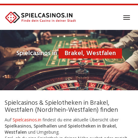
Skip
to
main
Toggl
content
navig
Spielcasinos in
Brakel, Westfalen
Spielcasinos & Spielotheken in Brakel,
Westfalen (Nordrhein-Westfalen) finden
Auf
Spielcasinos.in
findest du eine aktuelle Übersicht über
Spielkasinos,
Spielhallen und Spielotheken in Brakel,
Westfalen
und Umgebung.