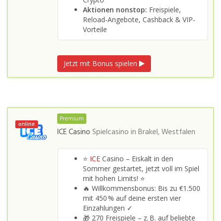
Aktionen nonstop:
Freispiele,
Reload-Angebote, Cashback & VIP-
Vorteile
Jetzt mit Bonus spielen
Premium
online
ICE Casino
Spielcasino in
Brakel, Westfalen
⭐
ICE
Casino – Eiskalt in den
Sommer gestartet, jetzt voll im Spiel
mit hohen Limits! ⭐
🔥 Willkommensbonus: Bis zu €1.500
mit 450 % auf deine ersten vier
Einzahlungen ✓
🎁 270 Freispiele – z. B. auf beliebte