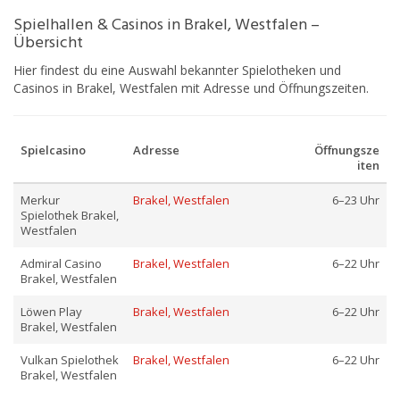
Spielhallen & Casinos in Brakel, Westfalen –
Übersicht
Hier findest du eine Auswahl bekannter Spielotheken und
Casinos in Brakel, Westfalen mit Adresse und Öffnungszeiten.
Spielcasino
Adresse
Öffnungsze
iten
Merkur
Brakel, Westfalen
6–23 Uhr
Spielothek Brakel,
Westfalen
Admiral Casino
Brakel, Westfalen
6–22 Uhr
Brakel, Westfalen
Löwen Play
Brakel, Westfalen
6–22 Uhr
Brakel, Westfalen
Vulkan Spielothek
Brakel, Westfalen
6–22 Uhr
Brakel, Westfalen