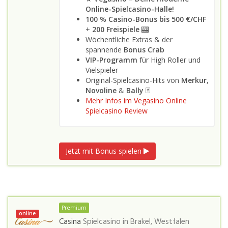
Online-Spielcasino-Halle!
100 % Casino-Bonus bis 500 €/CHF
+
200 Freispiele
🎰
Wöchentliche Extras & der
spannende
Bonus Crab
VIP-Programm
für High Roller und
Vielspieler
Original-Spielcasino-Hits von
Merkur
,
Novoline
&
Bally
🃏
Mehr Infos im Vegasino Online
Spielcasino Review
Jetzt mit Bonus spielen
Premium
online
Casina
Spielcasino in
Brakel, Westfalen