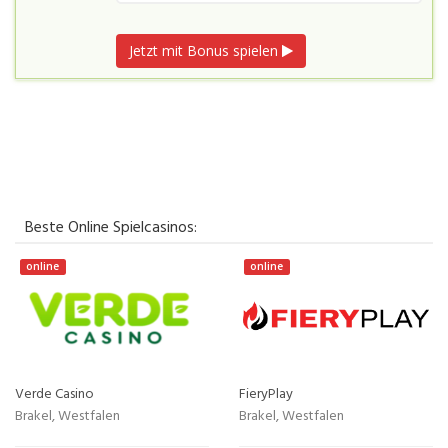
Jetzt mit Bonus spielen
Beste Online Spielcasinos:
online
online
Verde Casino
FieryPlay
Brakel, Westfalen
Brakel, Westfalen