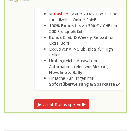
★
Cashed
Casino – Das Top-Casino
für stilvolles Online-Spiel!
100% Bonus bis zu 500 €
/ CHF
und
200 Freispiele
🎰
Bonus Crab & Weekly Reload
für
Extra-Boni
Exklusiver
VIP-Club
, ideal für High
Roller
Umfangreiche Auswahl an
Automatenspielen wie
Merkur
,
Novoline
&
Bally
Einfache Zahlungen mit
Sofortüberweisung
&
Sparkasse
✔️
Jetzt mit Bonus spielen