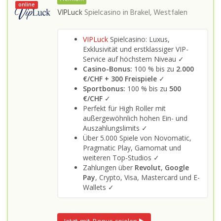
online
VIPLuck
Spielcasino in
Brakel, Westfalen
VIPLuck
Spielcasino: Luxus,
Exklusivität und erstklassiger VIP-
Service auf höchstem Niveau ✓
Casino-Bonus:
100 % bis zu
2.000
€/CHF + 300 Freispiele
✓
Sportbonus:
100 % bis zu
500
€/CHF
✓
Perfekt für High Roller mit
außergewöhnlich hohen Ein- und
Auszahlungslimits ✓
Über 5.000 Spiele von Novomatic,
Pragmatic Play, Gamomat und
weiteren Top-Studios ✓
Zahlungen über
Revolut
,
Google
Pay
, Crypto, Visa, Mastercard und E-
Wallets ✓