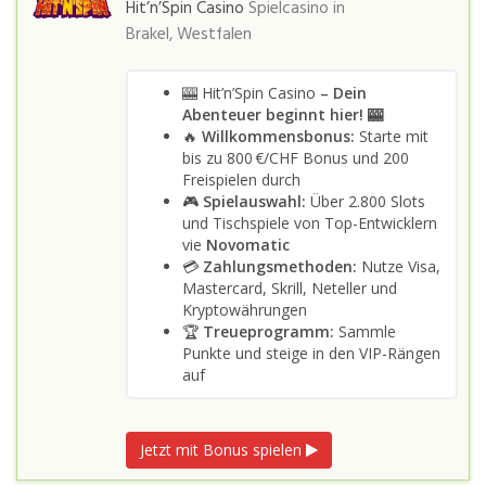
Hit’n’Spin Casino
Spielcasino in
Brakel, Westfalen
🎰 Hit’n’Spin Casino
– Dein
Abenteuer beginnt hier! 🎰
🔥
Willkommensbonus:
Starte mit
bis zu 800 €/CHF Bonus und 200
Freispielen durch
🎮
Spielauswahl:
Über 2.800 Slots
und Tischspiele von Top-Entwicklern
vie
Novomatic
💳
Zahlungsmethoden:
Nutze Visa,
Mastercard, Skrill, Neteller und
Kryptowährungen
🏆
Treueprogramm:
Sammle
Punkte und steige in den VIP-Rängen
auf
Jetzt mit Bonus spielen