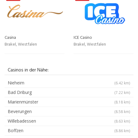
Casina
ICE Casino
Brakel, Westfalen
Brakel, Westfalen
Casinos in der Nähe:
Nieheim
(6.42 km)
Bad Driburg
(7.22 km)
Marienmünster
(8.18 km)
Beverungen
(8.58 km)
Willebadessen
(8.63 km)
Boffzen
(8.86 km)