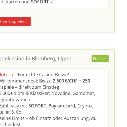
editkarten und
SOFORT
✓
 Bonus spielen
pielcasino in
Blomberg, Lippe
Premium
lotoro
– Für echte Casino-Bosse!
 Willkommensdeal: Bis zu
2.500 €/CHF + 250
ispiele –
direkt zum Einstieg
5.000+ Slots & Klassiker: Novoline, Gamomat,
agmatic & mehr
Zahl easy mit
SOFORT
,
Paysafecard
, Crypto,
eller & Co.
Keine Limits – ob Einsatz oder Auszahlung, du
tscheidest