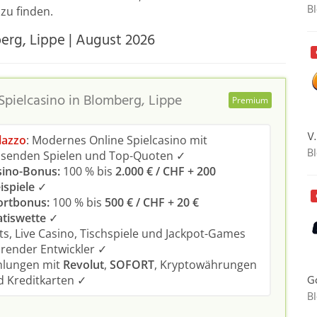
B
zu finden.
berg, Lippe | August 2026
Spielcasino in
Blomberg, Lippe
Premium
V
lazzo
: Modernes Online Spielcasino mit
B
usenden Spielen und Top-Quoten ✓
sino-Bonus:
100 % bis
2.000 € / CHF + 200
ispiele
✓
ortbonus:
100 % bis
500 € / CHF + 20 €
atiswette
✓
ts, Live Casino, Tischspiele und Jackpot-Games
render Entwickler ✓
hlungen mit
Revolut
,
SOFORT
, Kryptowährungen
G
d Kreditkarten ✓
B