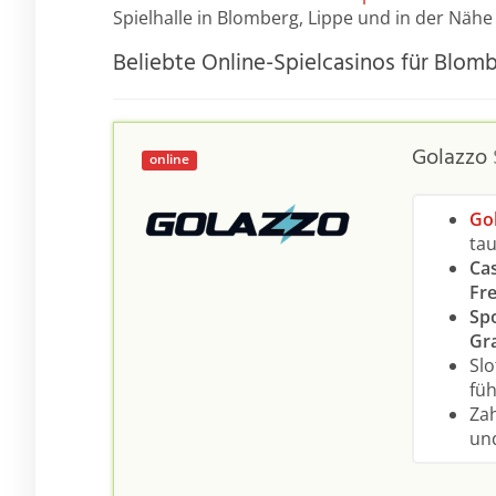
Spielhalle in Blomberg, Lippe und in der Nähe 
Beliebte Online-Spielcasinos für Blom
Golazzo
online
Go
ta
Ca
Fre
Sp
Gr
Slo
füh
Za
un