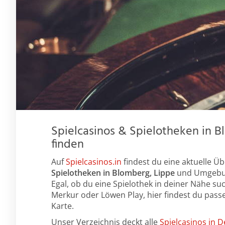
Spielcasinos & Spielotheken in B
finden
Auf
Spielcasinos.in
findest du eine aktuelle Ü
Spielotheken in Blomberg, Lippe
und Umgebu
Egal, ob du eine Spielothek in deiner Nähe s
Merkur oder Löwen Play, hier findest du pas
Karte.
Unser Verzeichnis deckt alle
Spielcasinos in 