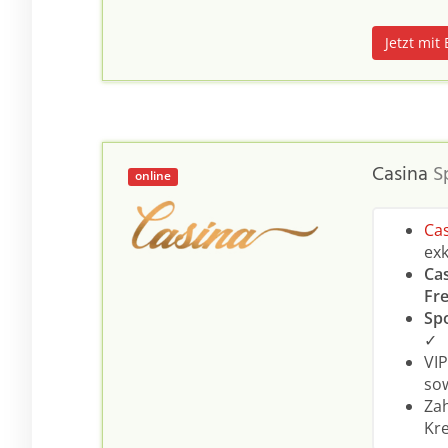
Jetzt mit
Casina
S
online
Ca
ex
Ca
Fre
Sp
✓
VIP
so
Za
Kr