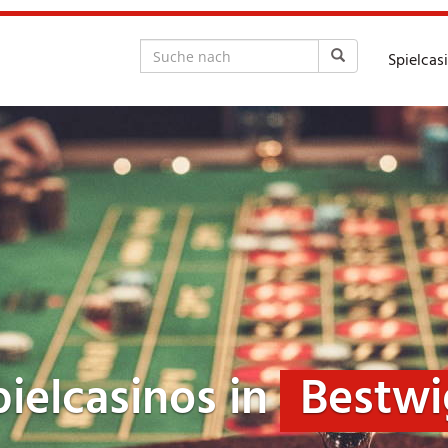
Spielcas
pielcasinos in
Bestwi