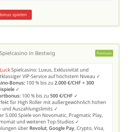
 Bonus spielen
Spielcasino in
Bestwig
Premium
PLuck
Spielcasino: Luxus, Exklusivität und
tklassiger VIP-Service auf höchstem Niveau ✓
sino-Bonus:
100 % bis zu
2.000 €/CHF + 300
ispiele
✓
ortbonus:
100 % bis zu
500 €/CHF
✓
fekt für High Roller mit außergewöhnlich hohen
- und Auszahlungslimits ✓
r 5.000 Spiele von Novomatic, Pragmatic Play,
momat und weiteren Top-Studios ✓
hlungen über
Revolut
,
Google Pay
, Crypto, Visa,