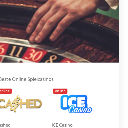
Beste Online Spielcasinos:
online
online
ashed
ICE Casino