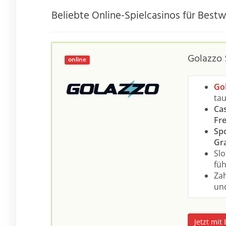
Beliebte Online-Spielcasinos für Bestw
Golazzo
online
Go
ta
Ca
Fre
Sp
Gr
Slo
füh
Za
un
Jetzt mit