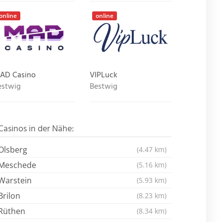
online
online
AD Casino
VIPLuck
estwig
Bestwig
Casinos in der Nähe:
Olsberg
(4.47 km)
Meschede
(5.16 km)
Warstein
(5.93 km)
Brilon
(8.23 km)
Rüthen
(8.34 km)