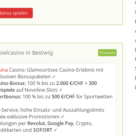
 Bonus spielen
pielcasino in
Bestwig
Premium
sina
Casino: Glamouröses Casino-Erlebnis mit
klusiven Bonuspaketen ✓
sino-Bonus:
100 % bis zu
2.000 €/CHF + 300
ispiele
auf Novoline-Slots ✓
ortbonus:
100 % bis zu
500 €/CHF
für Sportwetten
-Service, hohe Einsatz- und Auszahlungslimits
wie exklusive Promotionen ✓
hlungen per
Revolut
,
Google Pay
, Crypto,
editkarten und
SOFORT
✓