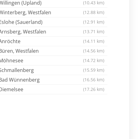
Willingen (Upland)
(10.43 km)
Winterberg, Westfalen
(12.88 km)
Eslohe (Sauerland)
(12.91 km)
Arnsberg, Westfalen
(13.71 km)
Anröchte
(14.11 km)
Büren, Westfalen
(14.56 km)
Möhnesee
(14.72 km)
Schmallenberg
(15.59 km)
Bad Wünnenberg
(16.56 km)
Diemelsee
(17.26 km)