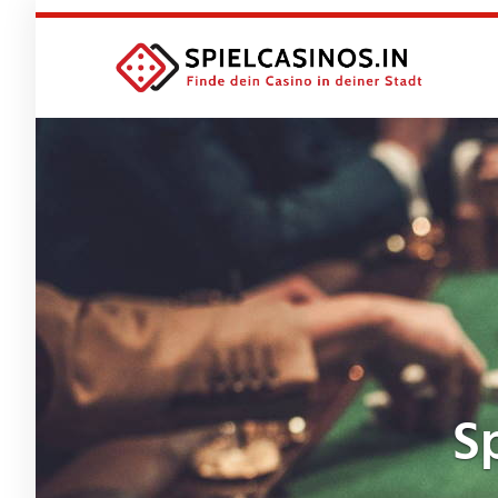
Skip
to
main
content
S