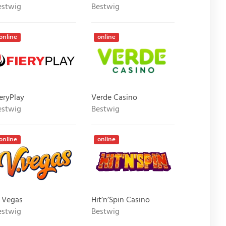
estwig
Bestwig
online
online
eryPlay
Verde Casino
estwig
Bestwig
online
online
. Vegas
Hit’n’Spin Casino
estwig
Bestwig