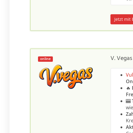
Jetzt mit
V. Vegas
online
Vu
Onl
🔥
Fre
🎰
wi
Zah
Kre
Ak