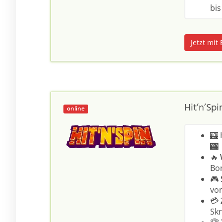
bis
Jetzt mit
Hit’n’Spi
online
🎰 
🎰
🔥
Bon
🎮
von
💳
Skr