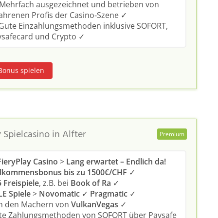
 Mehrfach ausgezeichnet und betrieben von
ahrenen Profis der Casino‑Szene ✓
 Gute Einzahlungsmethoden inklusive SOFORT,
ysafecard und Crypto ✓
 Bonus spielen
y
Spielcasino in
Alfter
Premium
FieryPlay Casino
>
Lang erwartet – Endlich da!
llkommensbonus bis zu 1500€/CHF
✓
 Freispiele
, z.B. bei
Book of Ra
✓
E Spiele
>
Novomatic
✓
Pragmatic
✓
n den Machern von
VulkanVegas
✓
te Zahlungsmethoden von SOFORT über Paysafe