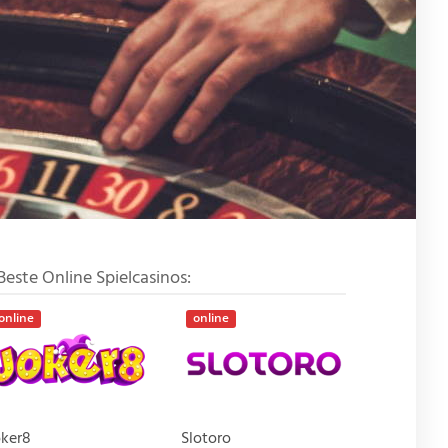
Beste Online Spielcasinos:
online
online
oker8
Slotoro