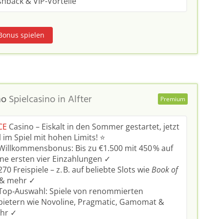
hback & VIP-Vorteile
 Bonus spielen
no
Spielcasino in
Alfter
Premium
CE
Casino – Eiskalt in den Sommer gestartet, jetzt
l im Spiel mit hohen Limits! ⭐
Willkommensbonus: Bis zu €1.500 mit 450 % auf
ne ersten vier Einzahlungen ✓
270 Freispiele – z. B. auf beliebte Slots wie
Book of
& mehr ✓
 Top‑Auswahl: Spiele von renommierten
bietern wie Novoline, Pragmatic, Gamomat &
hr ✓