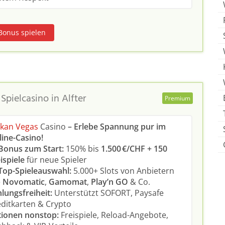
 Bonus spielen
Spielcasino in
Alfter
Premium
lkan Vegas
Casino
– Erlebe Spannung pur im
ine-Casino!
Bonus zum Start:
150% bis
1.500 €/CHF + 150
ispiele
für neue Spieler
Top-Spieleauswahl:
5.000+ Slots von Anbietern
e
Novomatic
,
Gamomat
,
Play’n GO
& Co.
lungsfreiheit:
Unterstützt SOFORT, Paysafe
ditkarten & Crypto
tionen nonstop:
Freispiele, Reload-Angebote,