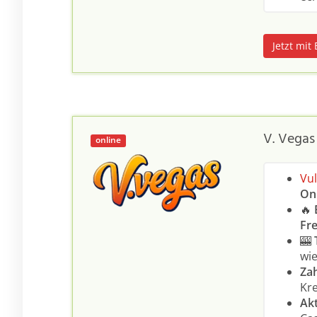
Jetzt mit
V. Vegas
online
Vu
Onl
🔥
Fre
🎰
wi
Zah
Kre
Ak