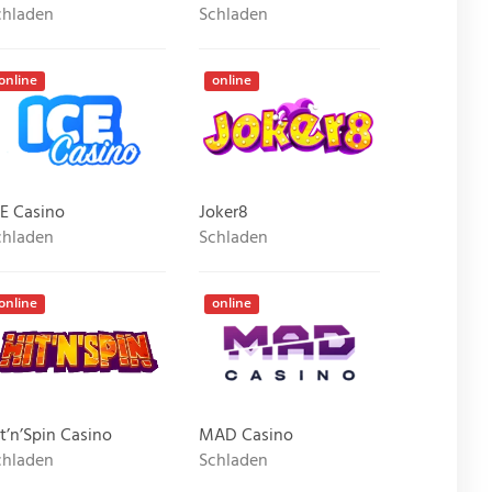
chladen
Schladen
online
online
CE Casino
Joker8
chladen
Schladen
online
online
t’n’Spin Casino
MAD Casino
chladen
Schladen