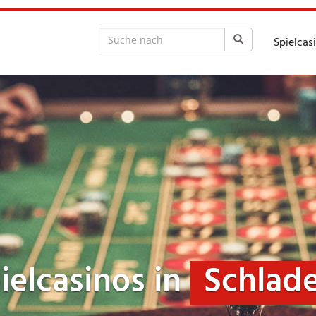
Spielcas
ielcasinos in
Schlad