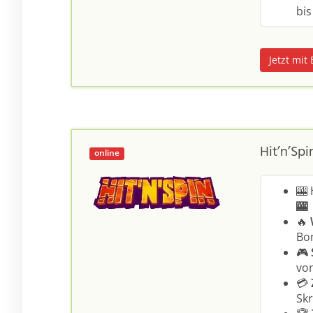
bis
Jetzt mit
Hit’n’Spi
online
🎰 
🎰
🔥
Bon
🎮
von
💳
Skr