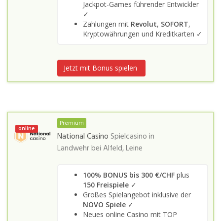
Jackpot-Games führender Entwickler
✓
Zahlungen mit
Revolut
,
SOFORT
,
Kryptowährungen und Kreditkarten ✓
Jetzt mit Bonus spielen
Premium
online
National Casino
Spielcasino in
Landwehr bei Alfeld, Leine
100% BONUS bis 300 €/CHF
plus
150 Freispiele
✓
Großes Spielangebot inklusive der
NOVO Spiele
✓
Neues online Casino mit TOP