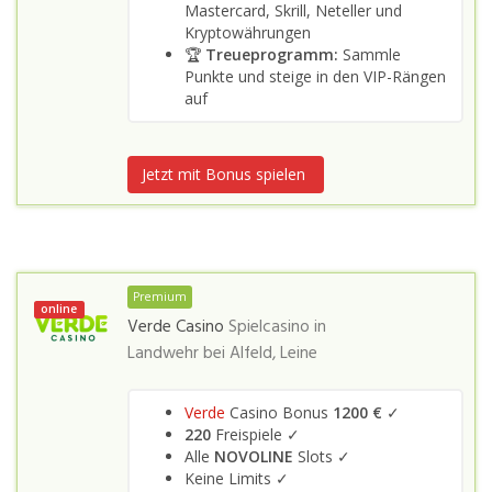
Mastercard, Skrill, Neteller und
Kryptowährungen
🏆
Treueprogramm:
Sammle
Punkte und steige in den VIP-Rängen
auf
Jetzt mit Bonus spielen
Premium
online
Verde Casino
Spielcasino in
Landwehr bei Alfeld, Leine
Verde
Casino Bonus
1200 €
✓
220
Freispiele ✓
Alle
NOVOLINE
Slots ✓
Keine Limits ✓