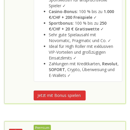
Spieler ✓
Casino-Bonus:
100 % bis zu
1.000
€/CHF + 200 Freispiele
✓
Sportbonus:
100 % bis zu
250
€/CHF + 20 € Gratiswette
✓
Sehr gute Spielausahl mit
Novomatic, Pragmatic und Co. ✓
Ideal für High Roller mit exklusiven
VIP-Vorteilen und großzügigen
Einsatzlimits ✓
Zahlungen mit Kreditkarten,
Revolut
,
SOFORT
, Crypto, Überweisung und
E-Wallets ✓
Jetzt mit Bonus spielen
Premium