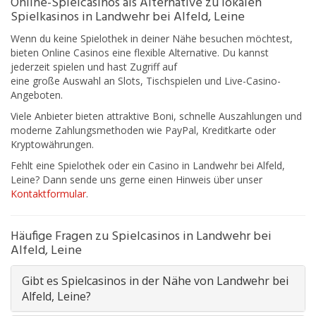
Online-Spielcasinos als Alternative zu lokalen
Spielkasinos in Landwehr bei Alfeld, Leine
Wenn du keine Spielothek in deiner Nähe besuchen möchtest,
bieten Online Casinos eine flexible Alternative. Du kannst
jederzeit spielen und hast Zugriff auf
eine große Auswahl an Slots, Tischspielen und Live-Casino-
Angeboten.
Viele Anbieter bieten attraktive Boni, schnelle Auszahlungen und
moderne Zahlungsmethoden wie PayPal, Kreditkarte oder
Kryptowährungen.
Fehlt eine Spielothek oder ein Casino in Landwehr bei Alfeld,
Leine? Dann sende uns gerne einen Hinweis über unser
Kontaktformular
.
Häufige Fragen zu Spielcasinos in Landwehr bei
Alfeld, Leine
Gibt es Spielcasinos in der Nähe von Landwehr bei
Alfeld, Leine?