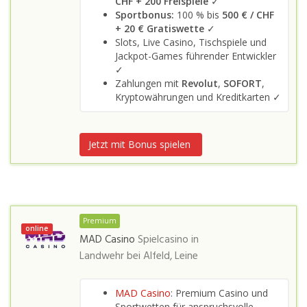
CHF + 200 Freispiele
✓
Sportbonus:
100 % bis
500 € / CHF
+ 20 € Gratiswette
✓
Slots, Live Casino, Tischspiele und
Jackpot-Games führender Entwickler
✓
Zahlungen mit
Revolut
,
SOFORT
,
Kryptowährungen und Kreditkarten ✓
Jetzt mit Bonus spielen
Premium
online
MAD Casino
Spielcasino in
Landwehr bei Alfeld, Leine
MAD Casino
: Premium Casino und
Sportwetten für anspruchsvolle