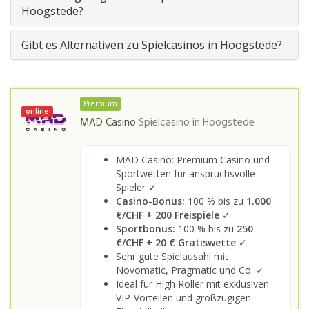
Hoogstede?
Gibt es Alternativen zu Spielcasinos in Hoogstede?
Premium
online
MAD Casino
Spielcasino in
Hoogstede
MAD Casino: Premium Casino und
Sportwetten für anspruchsvolle
Spieler ✓
Casino-Bonus:
100 % bis zu
1.000
€/CHF + 200 Freispiele
✓
Sportbonus:
100 % bis zu
250
€/CHF + 20 € Gratiswette
✓
Sehr gute Spielausahl mit
Novomatic, Pragmatic und Co. ✓
Ideal für High Roller mit exklusiven
VIP-Vorteilen und großzügigen