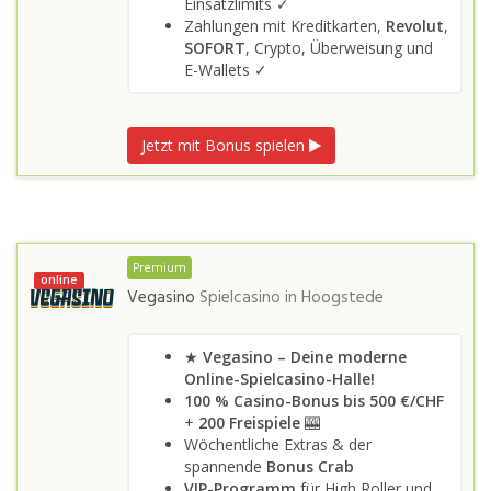
Einsatzlimits ✓
Zahlungen mit Kreditkarten,
Revolut
,
SOFORT
, Crypto, Überweisung und
E-Wallets ✓
Jetzt mit Bonus spielen
Premium
online
Vegasino
Spielcasino in
Hoogstede
★
Vegasino – Deine moderne
Online-Spielcasino-Halle!
100 % Casino-Bonus bis 500 €/CHF
+
200 Freispiele
🎰
Wöchentliche Extras & der
spannende
Bonus Crab
VIP-Programm
für High Roller und