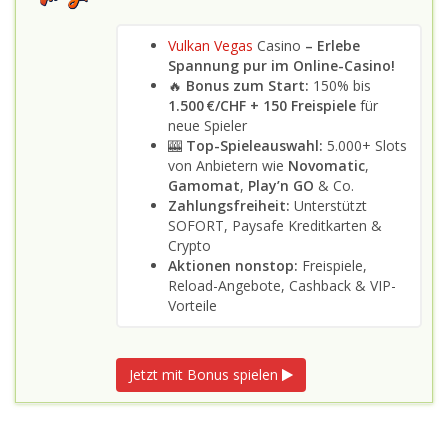
Vulkan Vegas
Casino
– Erlebe
Spannung pur im Online-Casino!
🔥
Bonus zum Start:
150% bis
1.500 €/CHF + 150 Freispiele
für
neue Spieler
🎰
Top-Spieleauswahl:
5.000+ Slots
von Anbietern wie
Novomatic
,
Gamomat
,
Play’n GO
& Co.
Zahlungsfreiheit:
Unterstützt
SOFORT, Paysafe Kreditkarten &
Crypto
Aktionen nonstop:
Freispiele,
Reload-Angebote, Cashback & VIP-
Vorteile
Jetzt mit Bonus spielen