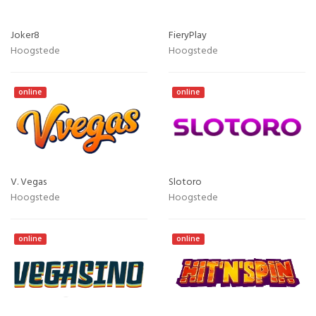
Joker8
FieryPlay
Hoogstede
Hoogstede
online
online
V. Vegas
Slotoro
Hoogstede
Hoogstede
online
online