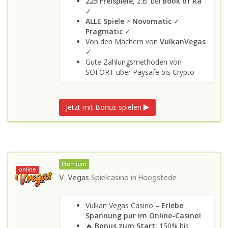
225 Freispiele
, z.B. bei
Book of Ra
✓
ALLE Spiele
>
Novomatic
✓
Pragmatic
✓
Von den Machern von
VulkanVegas
✓
Gute Zahlungsmethoden von
SOFORT über Paysafe bis Crypto
Jetzt mit Bonus spielen
Premium
online
V. Vegas
Spielcasino in
Hoogstede
Vulkan Vegas Casino
– Erlebe
Spannung pur im Online-Casino!
🔥
Bonus zum Start:
150% bis