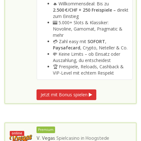
🔥 Willkommensdeal: Bis zu
2.500 €/CHF + 250 Freispiele –
direkt
zum Einstieg
🎰 5.000+ Slots & Klassiker:
Novoline, Gamomat, Pragmatic &
mehr
💳 Zahl easy mit
SOFORT
,
Paysafecard
, Crypto, Neteller & Co.
💸 Keine Limits – ob Einsatz oder
Auszahlung, du entscheidest
🏆 Freispiele, Reloads, Cashback &
VIP-Level mit echtem Respekt
Jetzt mit Bonus spielen
Premium
online
V. Vegas
Spielcasino in
Hoogstede