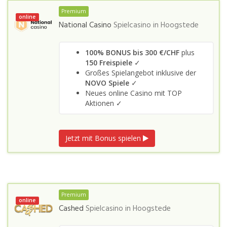
Premium
online
National Casino
Spielcasino in
Hoogstede
100% BONUS bis 300 €/CHF
plus
150 Freispiele
✓
Großes Spielangebot inklusive der
NOVO Spiele
✓
Neues online Casino mit TOP
Aktionen ✓
Jetzt mit Bonus spielen
Premium
online
Cashed
Spielcasino in
Hoogstede