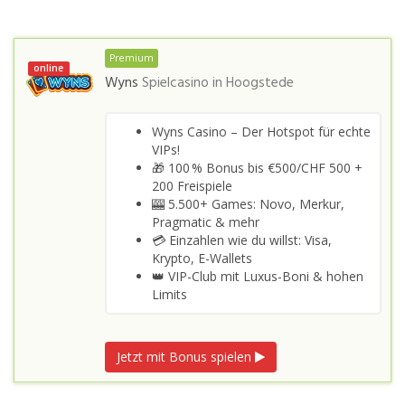
Premium
online
Wyns
Spielcasino in
Hoogstede
Wyns Casino – Der Hotspot für echte
VIPs!
🎁 100 % Bonus bis €500/CHF 500 +
200 Freispiele
🎰 5.500+ Games: Novo, Merkur,
Pragmatic & mehr
💳 Einzahlen wie du willst: Visa,
Krypto, E-Wallets
👑 VIP-Club mit Luxus-Boni & hohen
Limits
Jetzt mit Bonus spielen