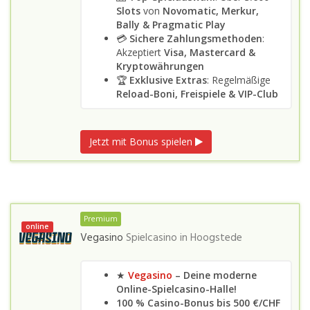
Slots
von
Novomatic, Merkur,
Bally & Pragmatic Play
💳
Sichere Zahlungsmethoden
:
Akzeptiert
Visa, Mastercard &
Kryptowährungen
🏆
Exklusive Extras
: Regelmäßige
Reload-Boni, Freispiele & VIP-Club
Jetzt mit Bonus spielen
Premium
online
Vegasino
Spielcasino in
Hoogstede
★
Vegasino
– Deine moderne
Online-Spielcasino-Halle!
100 % Casino-Bonus bis 500 €/CHF