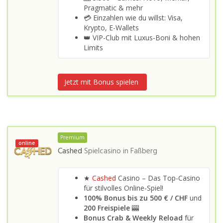
Pragmatic & mehr
💳 Einzahlen wie du willst: Visa,
Krypto, E-Wallets
👑 VIP-Club mit Luxus-Boni & hohen
Limits
Jetzt mit Bonus spielen
Premium
online
Cashed
Spielcasino in
Faßberg
★
Cashed
Casino – Das Top-Casino
für stilvolles Online-Spiel!
100% Bonus bis zu 500 €
/ CHF
und
200 Freispiele
🎰
Bonus Crab & Weekly Reload
für