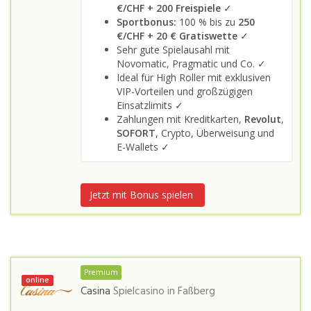
€/CHF + 200 Freispiele
✓
Sportbonus:
100 % bis zu
250
€/CHF + 20 € Gratiswette
✓
Sehr gute Spielausahl mit
Novomatic, Pragmatic und Co. ✓
Ideal für High Roller mit exklusiven
VIP-Vorteilen und großzügigen
Einsatzlimits ✓
Zahlungen mit Kreditkarten,
Revolut
,
SOFORT
, Crypto, Überweisung und
E-Wallets ✓
Jetzt mit Bonus spielen
Premium
online
Casina
Spielcasino in
Faßberg