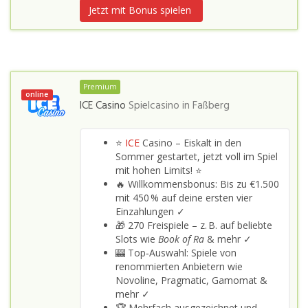
Jetzt mit Bonus spielen
Premium
online
ICE Casino
Spielcasino in
Faßberg
⭐
ICE
Casino – Eiskalt in den
Sommer gestartet, jetzt voll im Spiel
mit hohen Limits! ⭐
🔥 Willkommensbonus: Bis zu €1.500
mit 450 % auf deine ersten vier
Einzahlungen ✓
🎁 270 Freispiele – z. B. auf beliebte
Slots wie
Book of Ra
& mehr ✓
🎰 Top‑Auswahl: Spiele von
renommierten Anbietern wie
Novoline, Pragmatic, Gamomat &
mehr ✓
🏆 Mehrfach ausgezeichnet und