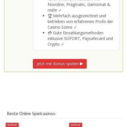
Novoline, Pragmatic, Gamomat &
mehr ✓
🏆 Mehrfach ausgezeichnet und
betrieben von erfahrenen Profis der
Casino‑Szene ✓
💳 Gute Einzahlungsmethoden
inklusive SOFORT, Paysafecard und
Crypto ✓
Jetzt mit Bonus spielen
Beste Online Spielcasinos:
online
online