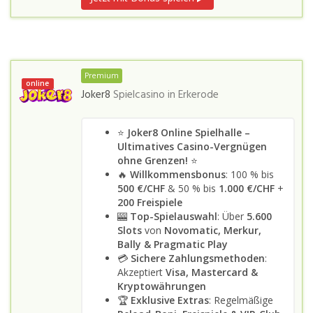
Premium
online
Joker8
Spielcasino in
Erkerode
⭐
Joker8 Online Spielhalle –
Ultimatives Casino-Vergnügen
ohne Grenzen!
⭐
🔥
Willkommensbonus
: 100 % bis
500 €/CHF
& 50 % bis
1.000 €/CHF
+
200 Freispiele
🎰
Top-Spielauswahl
: Über
5.600
Slots
von
Novomatic, Merkur,
Bally & Pragmatic Play
💳
Sichere Zahlungsmethoden
:
Akzeptiert
Visa, Mastercard &
Kryptowährungen
🏆
Exklusive Extras
: Regelmäßige