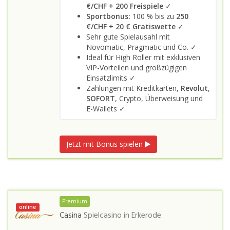
€/CHF + 200 Freispiele
✓
Sportbonus:
100 % bis zu
250
€/CHF + 20 € Gratiswette
✓
Sehr gute Spielausahl mit
Novomatic, Pragmatic und Co. ✓
Ideal für High Roller mit exklusiven
VIP-Vorteilen und großzügigen
Einsatzlimits ✓
Zahlungen mit Kreditkarten,
Revolut
,
SOFORT
, Crypto, Überweisung und
E-Wallets ✓
Jetzt mit Bonus spielen
Premium
online
Casina
Spielcasino in
Erkerode