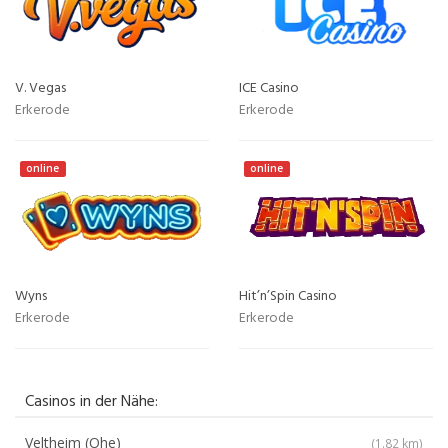
V. Vegas
ICE Casino
Erkerode
Erkerode
online
online
Wyns
Hit’n’Spin Casino
Erkerode
Erkerode
Casinos in der Nähe:
Veltheim (Ohe)
(1.82 km)