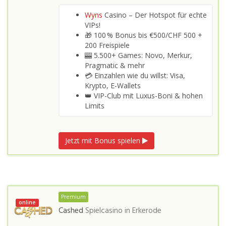
Wyns
Casino – Der Hotspot für echte
VIPs!
🎁 100 % Bonus bis €500/CHF 500 +
200 Freispiele
🎰 5.500+ Games: Novo, Merkur,
Pragmatic & mehr
💳 Einzahlen wie du willst: Visa,
Krypto, E-Wallets
👑 VIP-Club mit Luxus-Boni & hohen
Limits
Jetzt mit Bonus spielen
Premium
online
Cashed
Spielcasino in
Erkerode