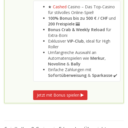
★
Cashed
Casino – Das Top-Casino
für stilvolles Online-Spiel!
100% Bonus bis zu 500 €
/ CHF
und
200 Freispiele
🎰
Bonus Crab & Weekly Reload
für
Extra-Boni
Exklusiver
VIP-Club
, ideal für High
Roller
Umfangreiche Auswahl an
Automatenspielen wie
Merkur
,
Novoline
&
Bally
Einfache Zahlungen mit
Sofortüberweisung
&
Sparkasse
✔️
Jetzt mit Bonus spielen