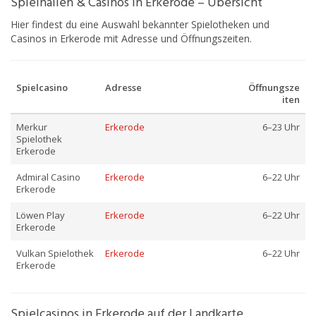
Spielhallen & Casinos in Erkerode – Übersicht
Hier findest du eine Auswahl bekannter Spielotheken und
Casinos in Erkerode mit Adresse und Öffnungszeiten.
Spielcasino
Adresse
Öffnungsze
iten
Merkur
Erkerode
6–23 Uhr
Spielothek
Erkerode
Admiral Casino
Erkerode
6–22 Uhr
Erkerode
Löwen Play
Erkerode
6–22 Uhr
Erkerode
Vulkan Spielothek
Erkerode
6–22 Uhr
Erkerode
Spielcasinos in Erkerode auf der Landkarte