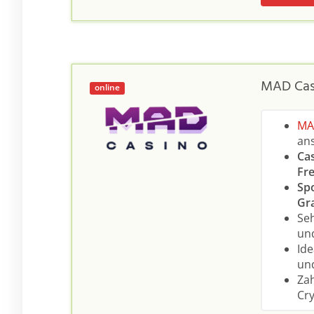
MAD Cas
online
MA
ans
Ca
Fre
Sp
Gr
Seh
un
Ide
und
Zah
Cr