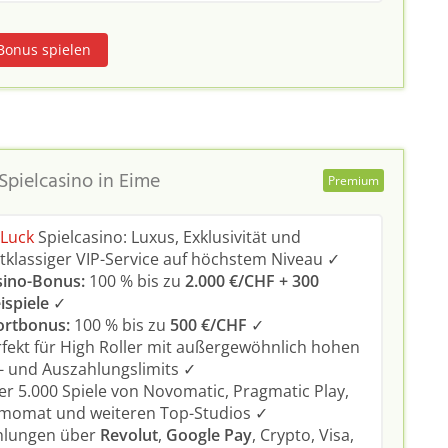
 Bonus spielen
Spielcasino in
Eime
Premium
PLuck
Spielcasino: Luxus, Exklusivität und
tklassiger VIP-Service auf höchstem Niveau ✓
sino-Bonus:
100 % bis zu
2.000 €/CHF + 300
ispiele
✓
ortbonus:
100 % bis zu
500 €/CHF
✓
fekt für High Roller mit außergewöhnlich hohen
- und Auszahlungslimits ✓
r 5.000 Spiele von Novomatic, Pragmatic Play,
momat und weiteren Top-Studios ✓
hlungen über
Revolut
,
Google Pay
, Crypto, Visa,