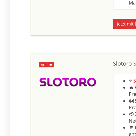
Ma
Jetzt mit
Slotoro
S
online
⭐
S
🔥
Fre
🎰 
Pr
💳 
Net
💸 
en