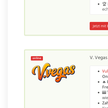
🏆 
ec
Jetzt mit
V. Vegas
online
Vu
Onl
🔥
Fre
🎰
wi
Zah