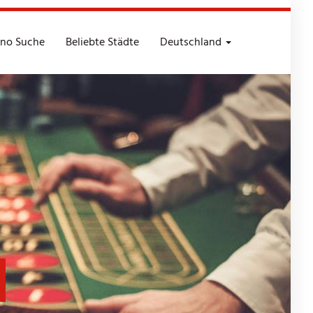
ino Suche
Beliebte Städte
Deutschland