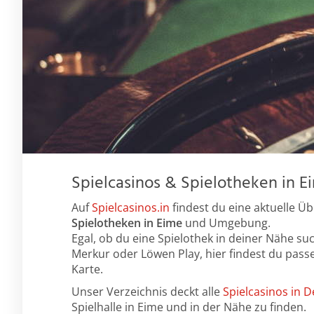
Spielcasinos & Spielotheken in E
Auf
Spielcasinos.in
findest du eine aktuelle Ü
Spielotheken in Eime
und Umgebung.
Egal, ob du eine Spielothek in deiner Nähe s
Merkur oder Löwen Play, hier findest du pas
Karte.
Unser Verzeichnis deckt alle
Spielcasinos in 
Spielhalle in Eime und in der Nähe zu finden.