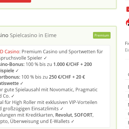
ino
Spielcasino in
Eime
Premium
Fi
E
D Casino
: Premium Casino und Sportwetten für
pruchsvolle Spieler ✓
sino-Bonus:
100 % bis zu
1.000 €/CHF + 200
ispiele
✓
ortbonus:
100 % bis zu
250 €/CHF + 20 €
atiswette
✓
r gute Spielausahl mit Novomatic, Pragmatic
d Co. ✓
al für High Roller mit exklusiven VIP-Vorteilen
 großzügigen Einsatzlimits ✓
lungen mit Kreditkarten,
Revolut
,
SOFORT
,
ypto, Überweisung und E-Wallets ✓