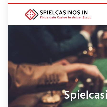
Skip
to
main
content
Spielcas