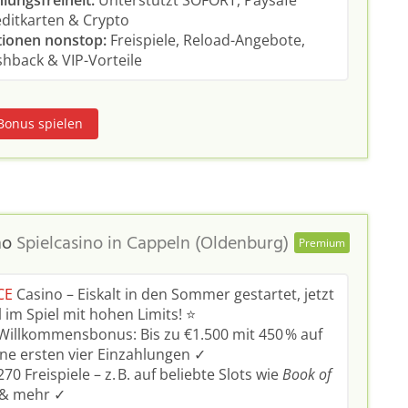
lungsfreiheit:
Unterstützt SOFORT, Paysafe
ditkarten & Crypto
tionen nonstop:
Freispiele, Reload-Angebote,
hback & VIP-Vorteile
 Bonus spielen
no
Spielcasino in
Cappeln (Oldenburg)
Premium
CE
Casino – Eiskalt in den Sommer gestartet, jetzt
l im Spiel mit hohen Limits! ⭐
Willkommensbonus: Bis zu €1.500 mit 450 % auf
ne ersten vier Einzahlungen ✓
270 Freispiele – z. B. auf beliebte Slots wie
Book of
& mehr ✓