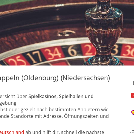
Cappeln (Oldenburg) (Niedersachsen)
bersicht über
Spielkasinos,
Spielhallen und
gebung.
uchst oder gezielt nach bestimmten Anbietern wie
sende Standorte mit Adresse, Öffnungszeiten und
J
Deutschland
ab und hilft dir, schnell die nächste