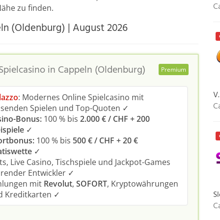
C
Nähe zu finden.
eln (Oldenburg) | August 2026
Spielcasino in
Cappeln (Oldenburg)
Premium
V
lazzo
: Modernes Online Spielcasino mit
C
usenden Spielen und Top-Quoten ✓
sino-Bonus:
100 % bis
2.000 € / CHF + 200
ispiele
✓
ortbonus:
100 % bis
500 € / CHF + 20 €
atiswette
✓
ts, Live Casino, Tischspiele und Jackpot-Games
render Entwickler ✓
hlungen mit
Revolut
,
SOFORT
, Kryptowährungen
S
d Kreditkarten ✓
C