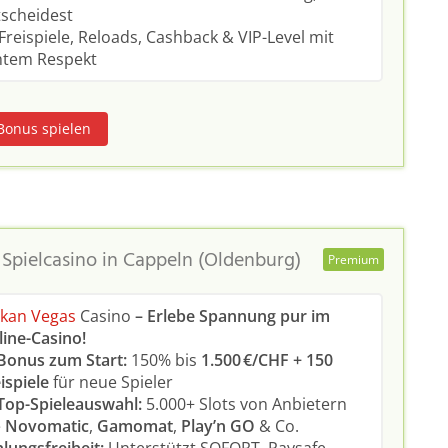
tscheidest
Freispiele, Reloads, Cashback & VIP-Level mit
htem Respekt
 Bonus spielen
Spielcasino in
Cappeln (Oldenburg)
Premium
lkan Vegas
Casino
– Erlebe Spannung pur im
ine-Casino!
Bonus zum Start:
150% bis
1.500 €/CHF + 150
ispiele
für neue Spieler
Top-Spieleauswahl:
5.000+ Slots von Anbietern
e
Novomatic
,
Gamomat
,
Play’n GO
& Co.