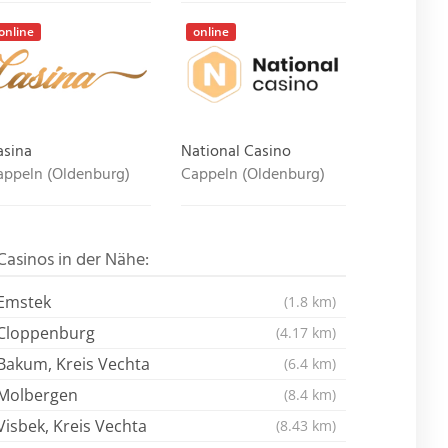
online
online
asina
National Casino
appeln (Oldenburg)
Cappeln (Oldenburg)
Casinos in der Nähe:
Emstek
(1.8 km)
Cloppenburg
(4.17 km)
Bakum, Kreis Vechta
(6.4 km)
Molbergen
(8.4 km)
Visbek, Kreis Vechta
(8.43 km)