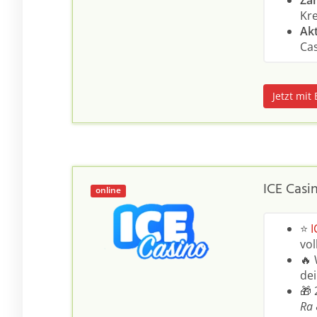
Zah
Kre
Ak
Cas
Jetzt mit
ICE Casi
online
⭐
I
vol
🔥 
dei
🎁 
Ra