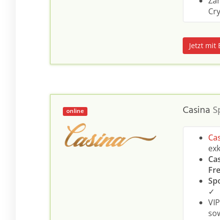
Zah
Cr
Jetzt mit
Casina
S
online
Ca
ex
Ca
Fre
Sp
✓
VIP
so