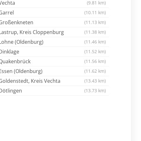
Vechta
(9.81 km)
Garrel
(10.11 km)
Großenkneten
(11.13 km)
Lastrup, Kreis Cloppenburg
(11.38 km)
Lohne (Oldenburg)
(11.46 km)
Dinklage
(11.52 km)
Quakenbrück
(11.56 km)
Essen (Oldenburg)
(11.62 km)
Goldenstedt, Kreis Vechta
(13.43 km)
Dötlingen
(13.73 km)