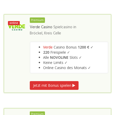
Premium
online
Verde Casino
Spielcasino in
Bröckel, Kreis Celle
Verde
Casino Bonus
1200 €
✓
220
Freispiele ✓
Alle
NOVOLINE
Slots ✓
Keine Limits ✓
Online Casino des Monats ✓
Jetzt mit Bonus spielen
Premium