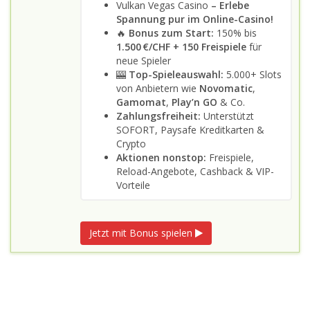
Vulkan Vegas Casino
– Erlebe
Spannung pur im Online-Casino!
🔥
Bonus zum Start:
150% bis
1.500 €/CHF + 150 Freispiele
für
neue Spieler
🎰
Top-Spieleauswahl:
5.000+ Slots
von Anbietern wie
Novomatic
,
Gamomat
,
Play’n GO
& Co.
Zahlungsfreiheit:
Unterstützt
SOFORT, Paysafe Kreditkarten &
Crypto
Aktionen nonstop:
Freispiele,
Reload-Angebote, Cashback & VIP-
Vorteile
Jetzt mit Bonus spielen