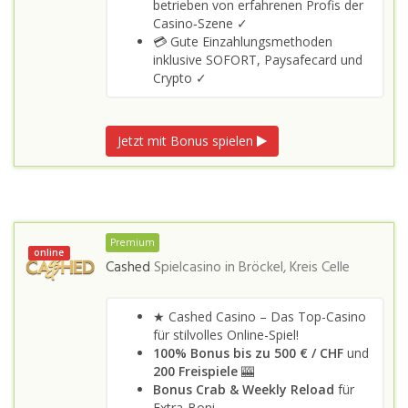
betrieben von erfahrenen Profis der
Casino‑Szene ✓
💳 Gute Einzahlungsmethoden
inklusive SOFORT, Paysafecard und
Crypto ✓
Jetzt mit Bonus spielen
Premium
online
Cashed
Spielcasino in
Bröckel, Kreis Celle
★ Cashed Casino – Das Top-Casino
für stilvolles Online-Spiel!
100% Bonus bis zu 500 €
/ CHF
und
200 Freispiele
🎰
Bonus Crab & Weekly Reload
für
Extra-Boni