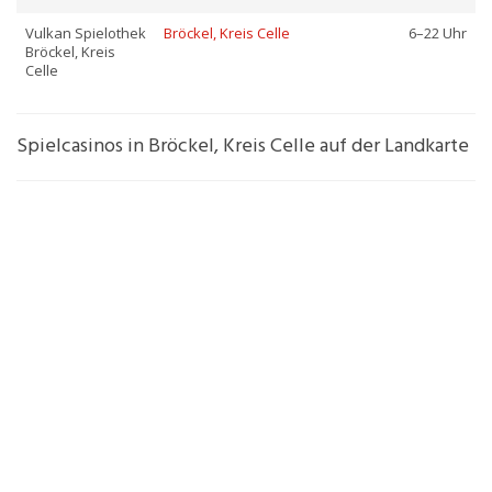
Vulkan Spielothek
Bröckel, Kreis Celle
6–22 Uhr
Bröckel, Kreis
Celle
Spielcasinos in Bröckel, Kreis Celle auf der Landkarte