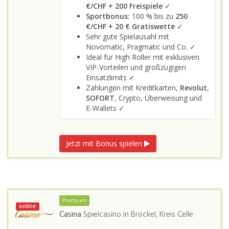
€/CHF + 200 Freispiele
✓
Sportbonus:
100 % bis zu
250
€/CHF + 20 € Gratiswette
✓
Sehr gute Spielausahl mit
Novomatic, Pragmatic und Co. ✓
Ideal für High Roller mit exklusiven
VIP-Vorteilen und großzügigen
Einsatzlimits ✓
Zahlungen mit Kreditkarten,
Revolut
,
SOFORT
, Crypto, Überweisung und
E-Wallets ✓
Jetzt mit Bonus spielen
Premium
online
Casina
Spielcasino in
Bröckel, Kreis Celle