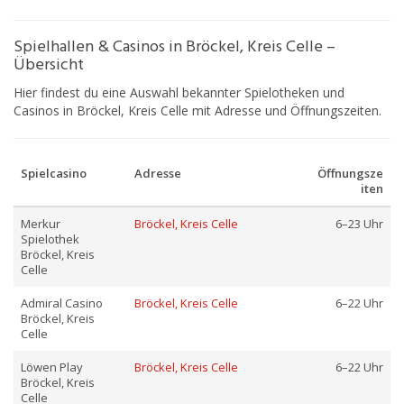
Spielhallen & Casinos in Bröckel, Kreis Celle –
Übersicht
Hier findest du eine Auswahl bekannter Spielotheken und
Casinos in Bröckel, Kreis Celle mit Adresse und Öffnungszeiten.
Spielcasino
Adresse
Öffnungsze
iten
Merkur
Bröckel, Kreis Celle
6–23 Uhr
Spielothek
Bröckel, Kreis
Celle
Admiral Casino
Bröckel, Kreis Celle
6–22 Uhr
Bröckel, Kreis
Celle
Löwen Play
Bröckel, Kreis Celle
6–22 Uhr
Bröckel, Kreis
Celle