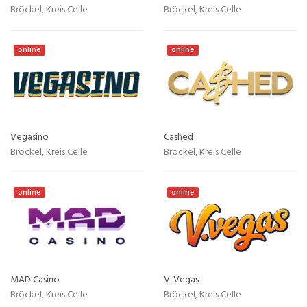
Bröckel, Kreis Celle
Bröckel, Kreis Celle
online
online
Vegasino
Cashed
Bröckel, Kreis Celle
Bröckel, Kreis Celle
online
online
MAD Casino
V. Vegas
Bröckel, Kreis Celle
Bröckel, Kreis Celle