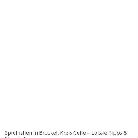
Spielhallen in Bröckel, Kreis Celle – Lokale Tipps &