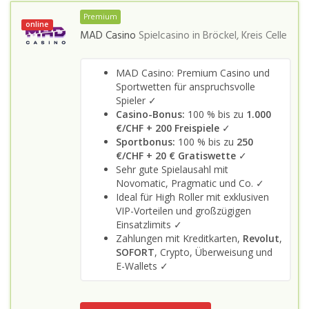
Premium
online
MAD Casino
Spielcasino in
Bröckel, Kreis Celle
MAD Casino: Premium Casino und
Sportwetten für anspruchsvolle
Spieler ✓
Casino-Bonus:
100 % bis zu
1.000
€/CHF + 200 Freispiele
✓
Sportbonus:
100 % bis zu
250
€/CHF + 20 € Gratiswette
✓
Sehr gute Spielausahl mit
Novomatic, Pragmatic und Co. ✓
Ideal für High Roller mit exklusiven
VIP-Vorteilen und großzügigen
Einsatzlimits ✓
Zahlungen mit Kreditkarten,
Revolut
,
SOFORT
, Crypto, Überweisung und
E-Wallets ✓