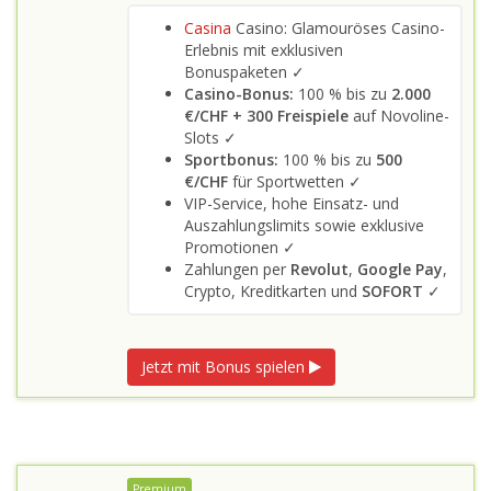
Casina
Casino: Glamouröses Casino-
Erlebnis mit exklusiven
Bonuspaketen ✓
Casino-Bonus:
100 % bis zu
2.000
€/CHF + 300 Freispiele
auf Novoline-
Slots ✓
Sportbonus:
100 % bis zu
500
€/CHF
für Sportwetten ✓
VIP-Service, hohe Einsatz- und
Auszahlungslimits sowie exklusive
Promotionen ✓
Zahlungen per
Revolut
,
Google Pay
,
Crypto, Kreditkarten und
SOFORT
✓
Jetzt mit Bonus spielen
Premium