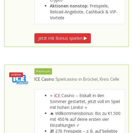
Aktionen nonstop:
Freispiele,
Reload-Angebote, Cashback & VIP-
Vorteile
Jetzt mit Bonus spielen
Premium
online
ICE Casino
Spielcasino in
Bröckel, Kreis Celle
⭐
ICE
Casino – Eiskalt in den
Sommer gestartet, jetzt voll im Spiel
mit hohen Limits! ⭐
🔥 Willkommensbonus: Bis zu €1.500
mit 450 % auf deine ersten vier
Einzahlungen ✓
🎁 270 Freispiele – z. B. auf beliebte