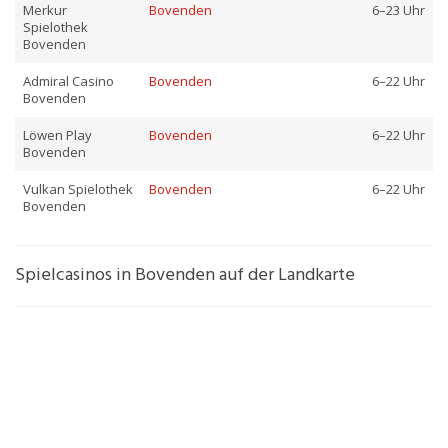
Merkur
Bovenden
6–23 Uhr
Spielothek
Bovenden
Admiral Casino
Bovenden
6–22 Uhr
Bovenden
Löwen Play
Bovenden
6–22 Uhr
Bovenden
Vulkan Spielothek
Bovenden
6–22 Uhr
Bovenden
Spielcasinos in Bovenden auf der Landkarte