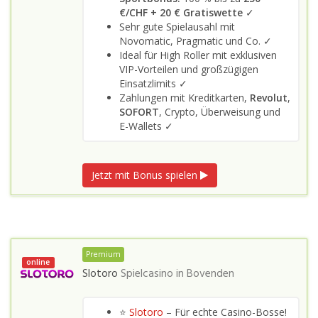
€/CHF + 20 € Gratiswette
✓
Sehr gute Spielausahl mit
Novomatic, Pragmatic und Co. ✓
Ideal für High Roller mit exklusiven
VIP-Vorteilen und großzügigen
Einsatzlimits ✓
Zahlungen mit Kreditkarten,
Revolut
,
SOFORT
, Crypto, Überweisung und
E-Wallets ✓
Jetzt mit Bonus spielen
Premium
online
Slotoro
Spielcasino in
Bovenden
⭐
Slotoro
– Für echte Casino-Bosse!