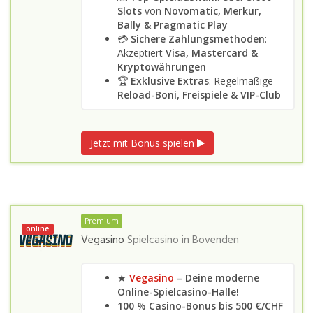
Slots
von
Novomatic, Merkur,
Bally & Pragmatic Play
💳
Sichere Zahlungsmethoden
:
Akzeptiert
Visa, Mastercard &
Kryptowährungen
🏆
Exklusive Extras
: Regelmäßige
Reload-Boni, Freispiele & VIP-Club
Jetzt mit Bonus spielen
Premium
online
Vegasino
Spielcasino in
Bovenden
★
Vegasino
– Deine moderne
Online-Spielcasino-Halle!
100 % Casino-Bonus bis 500 €/CHF