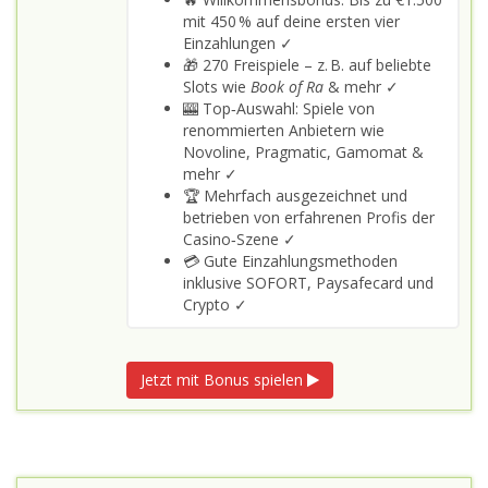
mit 450 % auf deine ersten vier
Einzahlungen ✓
🎁 270 Freispiele – z. B. auf beliebte
Slots wie
Book of Ra
& mehr ✓
🎰 Top‑Auswahl: Spiele von
renommierten Anbietern wie
Novoline, Pragmatic, Gamomat &
mehr ✓
🏆 Mehrfach ausgezeichnet und
betrieben von erfahrenen Profis der
Casino‑Szene ✓
💳 Gute Einzahlungsmethoden
inklusive SOFORT, Paysafecard und
Crypto ✓
Jetzt mit Bonus spielen