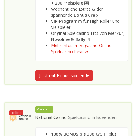
+
200 Freispiele
🎰
Wöchentliche Extras & der
spannende
Bonus Crab
VIP-Programm
für High Roller und
Vielspieler
Original-Spielcasino-Hits von
Merkur
,
Novoline
&
Bally
🃏
Mehr Infos im Vegasino Online
Spielcasino Review
Jetzt mit Bonus spielen
Premium
online
National Casino
Spielcasino in
Bovenden
100% BONUS bis 300 €/CHF
plus