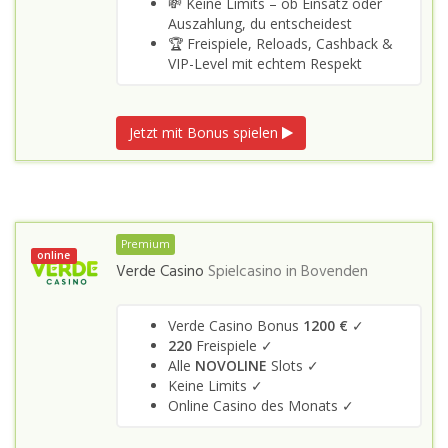
💸 Keine Limits – ob Einsatz oder
Auszahlung, du entscheidest
🏆 Freispiele, Reloads, Cashback &
VIP-Level mit echtem Respekt
Jetzt mit Bonus spielen
Premium
online
Verde Casino
Spielcasino in
Bovenden
Verde Casino Bonus
1200 €
✓
220
Freispiele ✓
Alle
NOVOLINE
Slots ✓
Keine Limits ✓
Online Casino des Monats ✓