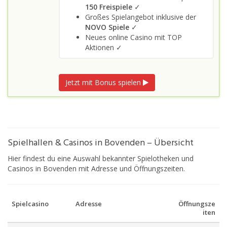
150 Freispiele
✓
Großes Spielangebot inklusive der
NOVO Spiele
✓
Neues online Casino mit TOP
Aktionen ✓
Jetzt mit Bonus spielen
Spielhallen & Casinos in Bovenden – Übersicht
Hier findest du eine Auswahl bekannter Spielotheken und
Casinos in Bovenden mit Adresse und Öffnungszeiten.
Spielcasino
Adresse
Öffnungsze
iten