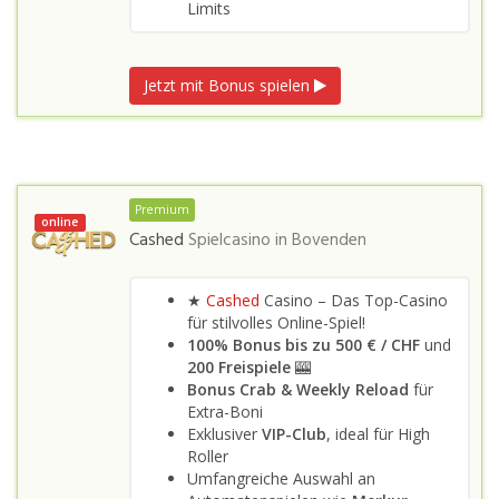
Limits
Jetzt mit Bonus spielen
Premium
online
Cashed
Spielcasino in
Bovenden
★
Cashed
Casino – Das Top-Casino
für stilvolles Online-Spiel!
100% Bonus bis zu 500 €
/ CHF
und
200 Freispiele
🎰
Bonus Crab & Weekly Reload
für
Extra-Boni
Exklusiver
VIP-Club
, ideal für High
Roller
Umfangreiche Auswahl an