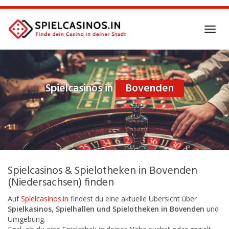
Skip
to
main
Toggl
content
navig
Spielcasinos in
Bovenden
Spielcasinos & Spielotheken in Bovenden
(Niedersachsen) finden
Auf
Spielcasinos.in
findest du eine aktuelle Übersicht über
Spielkasinos,
Spielhallen und Spielotheken in Bovenden
und
Umgebung.