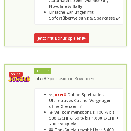
Automatenspielen wie
Merkur
,
Novoline
&
Bally
Einfache Zahlungen mit
Sofortüberweisung
&
Sparkasse
✔️
Jetzt mit Bonus spielen
Premium
online
Joker8
Spielcasino in
Bovenden
⭐
Joker8
Online Spielhalle –
Ultimatives Casino-Vergnügen
ohne Grenzen!
⭐
🔥
Willkommensbonus
: 100 % bis
500 €/CHF
& 50 % bis
1.000 €/CHF
+
200 Freispiele
🎰
Top-Spielauswahl
: Über
5.600