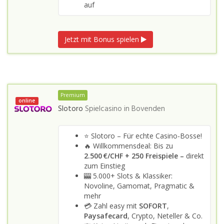
auf
Jetzt mit Bonus spielen
Premium
online
Slotoro
Spielcasino in
Bovenden
⭐ Slotoro – Für echte Casino-Bosse!
🔥 Willkommensdeal: Bis zu
2.500 €/CHF + 250 Freispiele –
direkt
zum Einstieg
🎰 5.000+ Slots & Klassiker:
Novoline, Gamomat, Pragmatic &
mehr
💳 Zahl easy mit
SOFORT
,
Paysafecard
, Crypto, Neteller & Co.