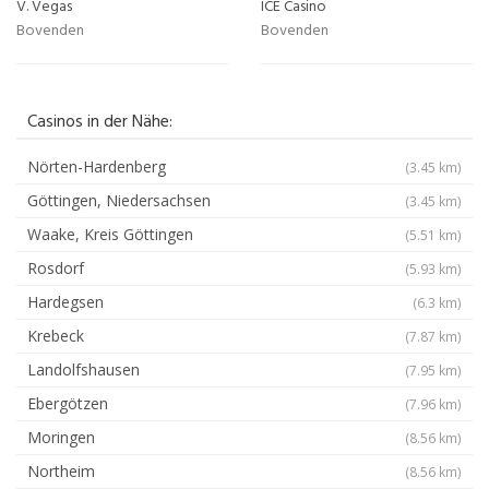
V. Vegas
ICE Casino
Bovenden
Bovenden
Casinos in der Nähe:
Nörten-Hardenberg
(3.45 km)
Göttingen, Niedersachsen
(3.45 km)
Waake, Kreis Göttingen
(5.51 km)
Rosdorf
(5.93 km)
Hardegsen
(6.3 km)
Krebeck
(7.87 km)
Landolfshausen
(7.95 km)
Ebergötzen
(7.96 km)
Moringen
(8.56 km)
Northeim
(8.56 km)