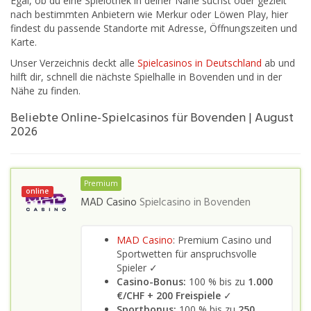
Egal, ob du eine Spielothek in deiner Nähe suchst oder gezielt
nach bestimmten Anbietern wie Merkur oder Löwen Play, hier
findest du passende Standorte mit Adresse, Öffnungszeiten und
Karte.
Unser Verzeichnis deckt alle
Spielcasinos in Deutschland
ab und
hilft dir, schnell die nächste Spielhalle in Bovenden und in der
Nähe zu finden.
Beliebte Online-Spielcasinos für Bovenden | August
2026
Premium
online
MAD Casino
Spielcasino in
Bovenden
MAD Casino
: Premium Casino und
Sportwetten für anspruchsvolle
Spieler ✓
Casino-Bonus:
100 % bis zu
1.000
€/CHF + 200 Freispiele
✓
Sportbonus:
100 % bis zu
250