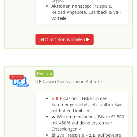
Aktionen nonstop:
Freispiele,
Reload-Angebote, Cashback & VIP-
Vorteile
Jetzt mit Bonus spielen
Premium
online
ICE Casino
Spielcasino in
Bohmte
⭐
ICE
Casino – Eiskalt in den
Sommer gestartet, jetzt voll im Spiel
mit hohen Limits! ⭐
🔥 Willkommensbonus: Bis zu €1.500
mit 450 % auf deine ersten vier
Einzahlungen ✓
🎁 270 Freispiele – z. B. auf beliebte