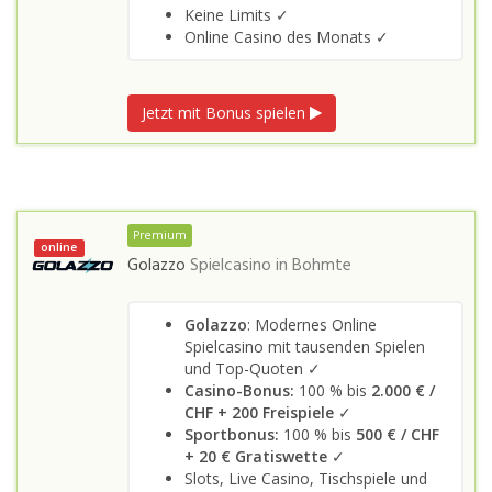
Keine Limits ✓
Online Casino des Monats ✓
Jetzt mit Bonus spielen
Premium
online
Golazzo
Spielcasino in
Bohmte
Golazzo
: Modernes Online
Spielcasino mit tausenden Spielen
und Top-Quoten ✓
Casino-Bonus:
100 % bis
2.000 € /
CHF + 200 Freispiele
✓
Sportbonus:
100 % bis
500 € / CHF
+ 20 € Gratiswette
✓
Slots, Live Casino, Tischspiele und