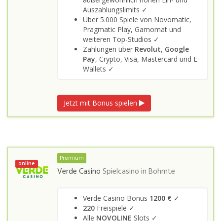
Auszahlungslimits ✓
Über 5.000 Spiele von Novomatic,
Pragmatic Play, Gamomat und
weiteren Top-Studios ✓
Zahlungen über
Revolut
,
Google
Pay
, Crypto, Visa, Mastercard und E-
Wallets ✓
Jetzt mit Bonus spielen
Premium
online
Verde Casino
Spielcasino in
Bohmte
Verde Casino Bonus
1200 €
✓
220
Freispiele ✓
Alle
NOVOLINE
Slots ✓