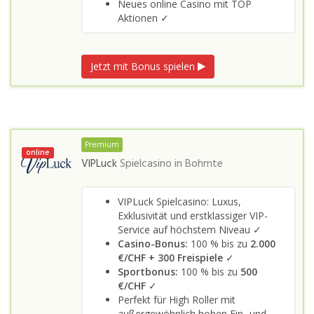
Neues online Casino mit TOP
Aktionen ✓
Jetzt mit Bonus spielen
Premium
online
VIPLuck
Spielcasino in
Bohmte
VIPLuck Spielcasino: Luxus,
Exklusivität und erstklassiger VIP-
Service auf höchstem Niveau ✓
Casino-Bonus:
100 % bis zu
2.000
€/CHF + 300 Freispiele
✓
Sportbonus:
100 % bis zu
500
€/CHF
✓
Perfekt für High Roller mit
außergewöhnlich hohen Ein- und