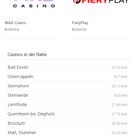
MAD Casino
FieryPlay
Bohmte
Bohmte
Casinos in der Nähe:
Bad Essen
(3.53 km)
Ostercappeln
(3.7 km)
Stemshorn
(6.13 km)
Stemwede
(6.6 km)
Lemförde
(7.46 km)
Quernheim bei Diepholz
(7.75 km)
Brockum
(8.09 km)
Marl, Dümmer
(8.33 km)