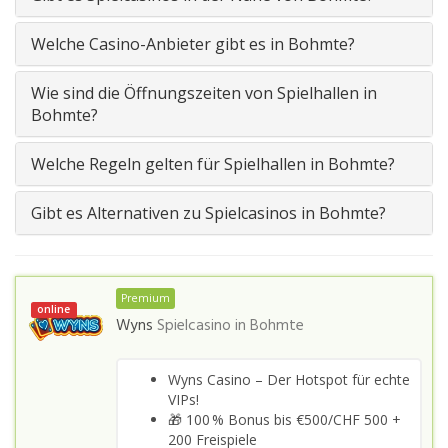
Welche Casino-Anbieter gibt es in Bohmte?
Wie sind die Öffnungszeiten von Spielhallen in
Bohmte?
Welche Regeln gelten für Spielhallen in Bohmte?
Gibt es Alternativen zu Spielcasinos in Bohmte?
Premium
online
Wyns
Spielcasino in
Bohmte
Wyns Casino – Der Hotspot für echte
VIPs!
🎁 100 % Bonus bis €500/CHF 500 +
200 Freispiele