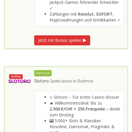
Jackpot-Games führender Entwickler
✓
Zahlungen mit
Revolut
,
SOFORT
,
Kryptowährungen und Kreditkarten ✓
Jetzt mit Bonus spielen
Premium
online
Slotoro
Spielcasino in
Bohmte
⭐ Slotoro – Für echte Casino-Bosse!
🔥 Willkommensdeal: Bis zu
2.500 €/CHF + 250 Freispiele –
direkt
zum Einstieg
🎰 5.000+ Slots & Klassiker:
Novoline, Gamomat, Pragmatic &