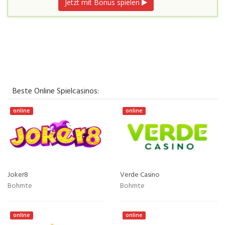
Jetzt mit Bonus spielen
Beste Online Spielcasinos:
online
online
Joker8
Verde Casino
Bohmte
Bohmte
online
online