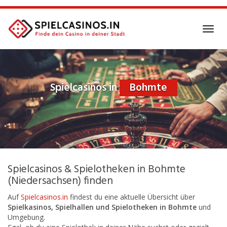
Skip
to
main
Toggl
content
navig
Spielcasinos in
Bohmte
Spielcasinos & Spielotheken in Bohmte
(Niedersachsen) finden
Auf
Spielcasinos.in
findest du eine aktuelle Übersicht über
Spielkasinos,
Spielhallen und Spielotheken in Bohmte
und
Umgebung.