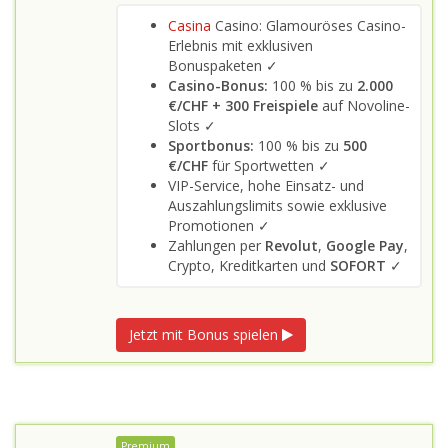
Casina
Casino: Glamouröses Casino-
Erlebnis mit exklusiven
Bonuspaketen ✓
Casino-Bonus:
100 % bis zu
2.000
€/CHF + 300 Freispiele
auf Novoline-
Slots ✓
Sportbonus:
100 % bis zu
500
€/CHF
für Sportwetten ✓
VIP-Service, hohe Einsatz- und
Auszahlungslimits sowie exklusive
Promotionen ✓
Zahlungen per
Revolut
,
Google Pay
,
Crypto, Kreditkarten und
SOFORT
✓
Jetzt mit Bonus spielen
Premium