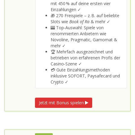
mit 450 % auf deine ersten vier
Einzahlungen ✓
🎁 270 Freispiele – z. B. auf beliebte
Slots wie
Book of Ra
& mehr ✓
🎰 Top‑Auswahl: Spiele von
renommierten Anbietern wie
Novoline, Pragmatic, Gamomat &
mehr ✓
🏆 Mehrfach ausgezeichnet und
betrieben von erfahrenen Profis der
Casino‑Szene ✓
💳 Gute Einzahlungsmethoden
inklusive SOFORT, Paysafecard und
Crypto ✓
Jetzt mit Bonus spielen