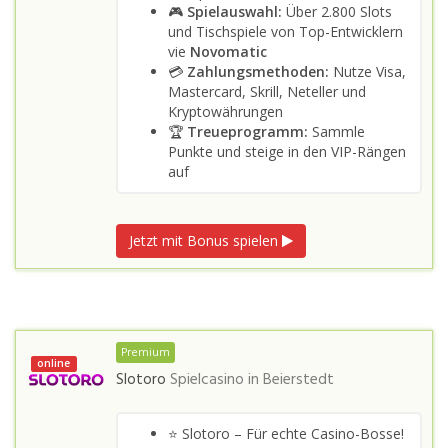
🎮
Spielauswahl:
Über 2.800 Slots
und Tischspiele von Top-Entwicklern
vie
Novomatic
💳
Zahlungsmethoden:
Nutze Visa,
Mastercard, Skrill, Neteller und
Kryptowährungen
🏆
Treueprogramm:
Sammle
Punkte und steige in den VIP-Rängen
auf
Jetzt mit Bonus spielen
Premium
online
Slotoro
Spielcasino in
Beierstedt
⭐ Slotoro – Für echte Casino-Bosse!