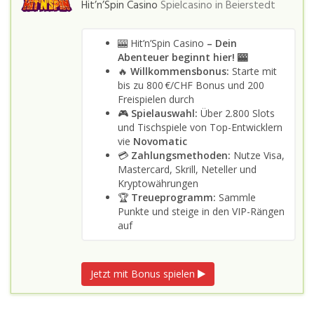
Hit’n’Spin Casino
Spielcasino in
Beierstedt
🎰 Hit’n’Spin Casino
– Dein
Abenteuer beginnt hier! 🎰
🔥
Willkommensbonus:
Starte mit
bis zu 800 €/CHF Bonus und 200
Freispielen durch
🎮
Spielauswahl:
Über 2.800 Slots
und Tischspiele von Top-Entwicklern
vie
Novomatic
💳
Zahlungsmethoden:
Nutze Visa,
Mastercard, Skrill, Neteller und
Kryptowährungen
🏆
Treueprogramm:
Sammle
Punkte und steige in den VIP-Rängen
auf
Jetzt mit Bonus spielen