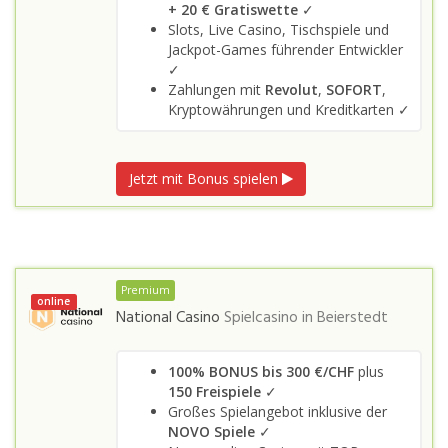
+ 20 € Gratiswette
✓
Slots, Live Casino, Tischspiele und
Jackpot-Games führender Entwickler
✓
Zahlungen mit
Revolut
,
SOFORT
,
Kryptowährungen und Kreditkarten ✓
Jetzt mit Bonus spielen
Premium
online
National Casino
Spielcasino in
Beierstedt
100% BONUS bis 300 €/CHF
plus
150 Freispiele
✓
Großes Spielangebot inklusive der
NOVO Spiele
✓