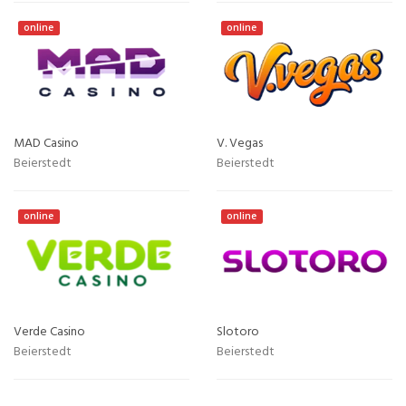
online
online
MAD Casino
V. Vegas
Beierstedt
Beierstedt
online
online
Verde Casino
Slotoro
Beierstedt
Beierstedt