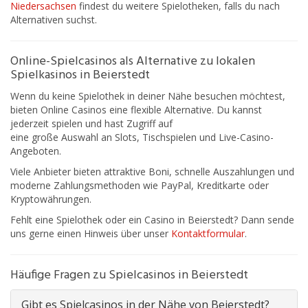
Niedersachsen
findest du weitere Spielotheken, falls du nach
Alternativen suchst.
Online-Spielcasinos als Alternative zu lokalen
Spielkasinos in Beierstedt
Wenn du keine Spielothek in deiner Nähe besuchen möchtest,
bieten Online Casinos eine flexible Alternative. Du kannst
jederzeit spielen und hast Zugriff auf
eine große Auswahl an Slots, Tischspielen und Live-Casino-
Angeboten.
Viele Anbieter bieten attraktive Boni, schnelle Auszahlungen und
moderne Zahlungsmethoden wie PayPal, Kreditkarte oder
Kryptowährungen.
Fehlt eine Spielothek oder ein Casino in Beierstedt? Dann sende
uns gerne einen Hinweis über unser
Kontaktformular
.
Häufige Fragen zu Spielcasinos in Beierstedt
Gibt es Spielcasinos in der Nähe von Beierstedt?