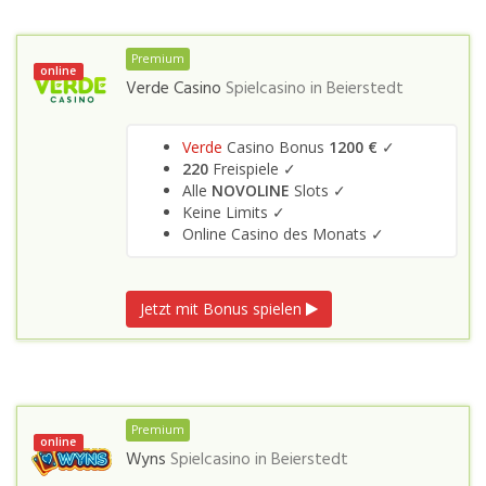
Premium
online
Verde Casino
Spielcasino in
Beierstedt
Verde
Casino Bonus
1200 €
✓
220
Freispiele ✓
Alle
NOVOLINE
Slots ✓
Keine Limits ✓
Online Casino des Monats ✓
Jetzt mit Bonus spielen
Premium
online
Wyns
Spielcasino in
Beierstedt