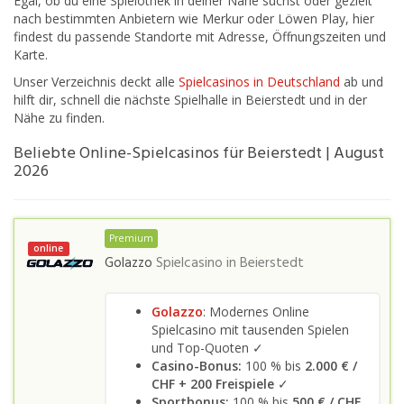
Egal, ob du eine Spielothek in deiner Nähe suchst oder gezielt
nach bestimmten Anbietern wie Merkur oder Löwen Play, hier
findest du passende Standorte mit Adresse, Öffnungszeiten und
Karte.
Unser Verzeichnis deckt alle
Spielcasinos in Deutschland
ab und
hilft dir, schnell die nächste Spielhalle in Beierstedt und in der
Nähe zu finden.
Beliebte Online-Spielcasinos für Beierstedt | August
2026
Premium
online
Golazzo
Spielcasino in
Beierstedt
Golazzo
: Modernes Online
Spielcasino mit tausenden Spielen
und Top-Quoten ✓
Casino-Bonus:
100 % bis
2.000 € /
CHF + 200 Freispiele
✓
Sportbonus:
100 % bis
500 € / CHF