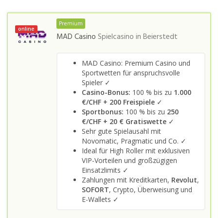
Premium
online
MAD Casino
Spielcasino in
Beierstedt
MAD Casino: Premium Casino und
Sportwetten für anspruchsvolle
Spieler ✓
Casino-Bonus:
100 % bis zu
1.000
€/CHF + 200 Freispiele
✓
Sportbonus:
100 % bis zu
250
€/CHF + 20 € Gratiswette
✓
Sehr gute Spielausahl mit
Novomatic, Pragmatic und Co. ✓
Ideal für High Roller mit exklusiven
VIP-Vorteilen und großzügigen
Einsatzlimits ✓
Zahlungen mit Kreditkarten,
Revolut
,
SOFORT
, Crypto, Überweisung und
E-Wallets ✓