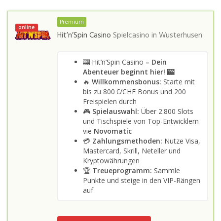
Premium
online
Hit’n’Spin Casino
Spielcasino in
Wusterhusen
🎰 Hit’n’Spin Casino
– Dein
Abenteuer beginnt hier! 🎰
🔥
Willkommensbonus:
Starte mit
bis zu 800 €/CHF Bonus und 200
Freispielen durch
🎮
Spielauswahl:
Über 2.800 Slots
und Tischspiele von Top-Entwicklern
vie
Novomatic
💳
Zahlungsmethoden:
Nutze Visa,
Mastercard, Skrill, Neteller und
Kryptowährungen
🏆
Treueprogramm:
Sammle
Punkte und steige in den VIP-Rängen
auf