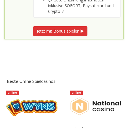
inklusive SOFORT, Paysafecard und
Crypto ✓
Jetzt mit Bonus spielen
Beste Online Spielcasinos:
online
online