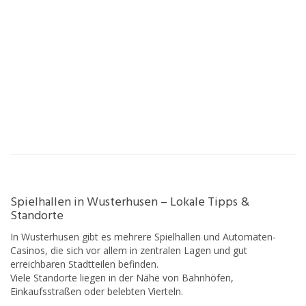
Spielhallen in Wusterhusen – Lokale Tipps &
Standorte
In Wusterhusen gibt es mehrere Spielhallen und Automaten-
Casinos, die sich vor allem in zentralen Lagen und gut
erreichbaren Stadtteilen befinden.
Viele Standorte liegen in der Nähe von Bahnhöfen,
Einkaufsstraßen oder belebten Vierteln.