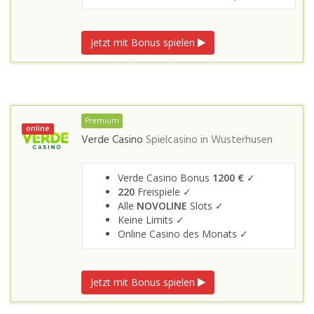
Jetzt mit Bonus spielen
Premium
online
Verde Casino
Spielcasino in
Wusterhusen
Verde Casino Bonus
1200 €
✓
220
Freispiele ✓
Alle
NOVOLINE
Slots ✓
Keine Limits ✓
Online Casino des Monats ✓
Jetzt mit Bonus spielen