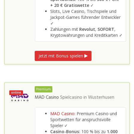
+ 20 € Gratiswette
✓
Slots, Live Casino, Tischspiele und
Jackpot-Games führender Entwickler
✓
Zahlungen mit
Revolut
,
SOFORT
,
Kryptowährungen und Kreditkarten ✓
Jetzt mit Bonus spielen
Premium
online
MAD Casino
Spielcasino in
Wusterhusen
MAD Casino
: Premium Casino und
Sportwetten für anspruchsvolle
Spieler ✓
Casino-Bonus:
100 % bis zu
1.000