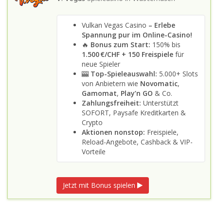
Vulkan Vegas Casino
– Erlebe
Spannung pur im Online-Casino!
🔥
Bonus zum Start:
150% bis
1.500 €/CHF + 150 Freispiele
für
neue Spieler
🎰
Top-Spieleauswahl:
5.000+ Slots
von Anbietern wie
Novomatic
,
Gamomat
,
Play’n GO
& Co.
Zahlungsfreiheit:
Unterstützt
SOFORT, Paysafe Kreditkarten &
Crypto
Aktionen nonstop:
Freispiele,
Reload-Angebote, Cashback & VIP-
Vorteile
Jetzt mit Bonus spielen