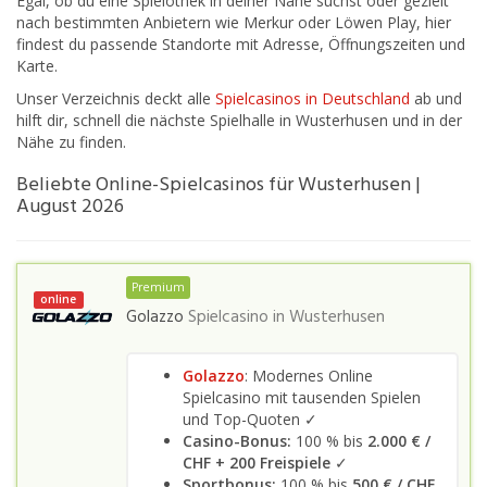
Egal, ob du eine Spielothek in deiner Nähe suchst oder gezielt
nach bestimmten Anbietern wie Merkur oder Löwen Play, hier
findest du passende Standorte mit Adresse, Öffnungszeiten und
Karte.
Unser Verzeichnis deckt alle
Spielcasinos in Deutschland
ab und
hilft dir, schnell die nächste Spielhalle in Wusterhusen und in der
Nähe zu finden.
Beliebte Online-Spielcasinos für Wusterhusen |
August 2026
Premium
online
Golazzo
Spielcasino in
Wusterhusen
Golazzo
: Modernes Online
Spielcasino mit tausenden Spielen
und Top-Quoten ✓
Casino-Bonus:
100 % bis
2.000 € /
CHF + 200 Freispiele
✓
Sportbonus:
100 % bis
500 € / CHF