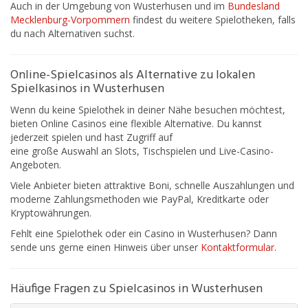
Auch in der Umgebung von Wusterhusen und im
Bundesland
Mecklenburg-Vorpommern
findest du weitere Spielotheken, falls
du nach Alternativen suchst.
Online-Spielcasinos als Alternative zu lokalen
Spielkasinos in Wusterhusen
Wenn du keine Spielothek in deiner Nähe besuchen möchtest,
bieten Online Casinos eine flexible Alternative. Du kannst
jederzeit spielen und hast Zugriff auf
eine große Auswahl an Slots, Tischspielen und Live-Casino-
Angeboten.
Viele Anbieter bieten attraktive Boni, schnelle Auszahlungen und
moderne Zahlungsmethoden wie PayPal, Kreditkarte oder
Kryptowährungen.
Fehlt eine Spielothek oder ein Casino in Wusterhusen? Dann
sende uns gerne einen Hinweis über unser
Kontaktformular
.
Häufige Fragen zu Spielcasinos in Wusterhusen