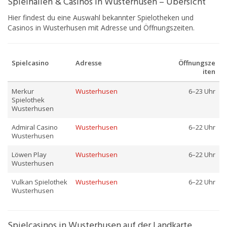
Spielhallen & Casinos in Wusterhusen – Übersicht
Hier findest du eine Auswahl bekannter Spielotheken und
Casinos in Wusterhusen mit Adresse und Öffnungszeiten.
Spielcasino
Adresse
Öffnungsze
iten
Merkur
Wusterhusen
6–23 Uhr
Spielothek
Wusterhusen
Admiral Casino
Wusterhusen
6–22 Uhr
Wusterhusen
Löwen Play
Wusterhusen
6–22 Uhr
Wusterhusen
Vulkan Spielothek
Wusterhusen
6–22 Uhr
Wusterhusen
Spielcasinos in Wusterhusen auf der Landkarte