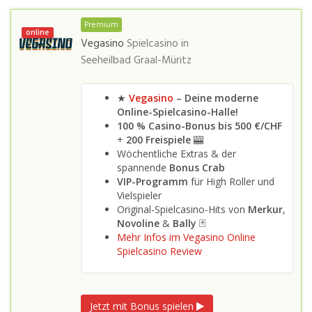
Premium
online
Vegasino
Spielcasino in
Seeheilbad Graal-Müritz
★
Vegasino
– Deine moderne
Online-Spielcasino-Halle!
100 % Casino-Bonus bis 500 €/CHF
+
200 Freispiele
🎰
Wöchentliche Extras & der
spannende
Bonus Crab
VIP-Programm
für High Roller und
Vielspieler
Original-Spielcasino-Hits von
Merkur
,
Novoline
&
Bally
🃏
Mehr Infos im Vegasino Online
Spielcasino Review
Jetzt mit Bonus spielen