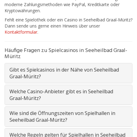
moderne Zahlungsmethoden wie PayPal, Kreditkarte oder
Kryptowährungen.
Fehlt eine Spielothek oder ein Casino in Seeheilbad Graal-Müritz?
Dann sende uns gerne einen Hinweis über unser
Kontaktformular
.
Häufige Fragen zu Spielcasinos in Seeheilbad Graal-
Müritz
Gibt es Spielcasinos in der Nähe von Seeheilbad
Graal-Müritz?
Welche Casino-Anbieter gibt es in Seeheilbad
Graal-Müritz?
Wie sind die Öffnungszeiten von Spielhallen in
Seeheilbad Graal-Müritz?
Welche Regeln gelten für Spielhallen in Seeheilbad