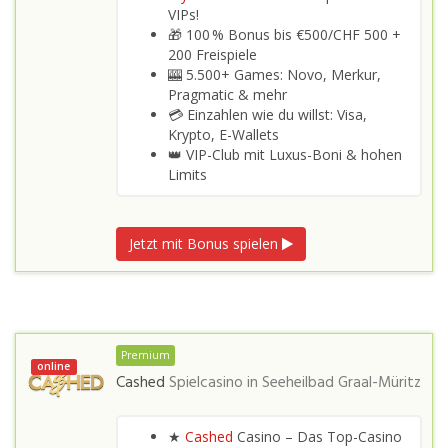
VIPs!
🎁 100 % Bonus bis €500/CHF 500 +
200 Freispiele
🎰 5.500+ Games: Novo, Merkur,
Pragmatic & mehr
💳 Einzahlen wie du willst: Visa,
Krypto, E-Wallets
👑 VIP-Club mit Luxus-Boni & hohen
Limits
Jetzt mit Bonus spielen
Premium
online
Cashed
Spielcasino in
Seeheilbad Graal-Müritz
★
Cashed
Casino – Das Top-Casino