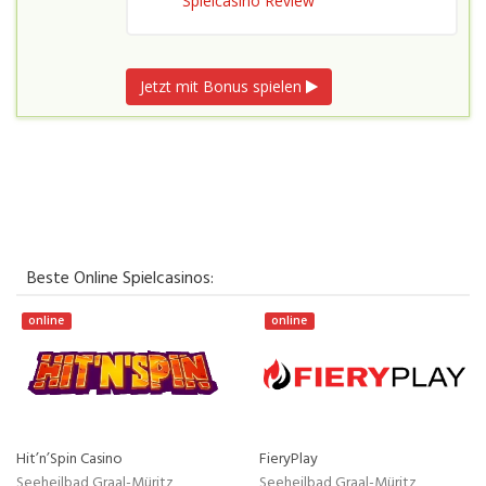
Spielcasino Review
Jetzt mit Bonus spielen
Beste Online Spielcasinos:
online
online
Hit’n’Spin Casino
FieryPlay
Seeheilbad Graal-Müritz
Seeheilbad Graal-Müritz