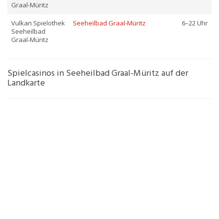
Graal-Müritz
Vulkan Spielothek
Seeheilbad Graal-Müritz
6–22 Uhr
Seeheilbad
Graal-Müritz
Spielcasinos in Seeheilbad Graal-Müritz auf der
Landkarte