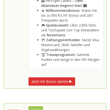
🎰 Hit’n’Spin Casino
– Dein
Abenteuer beginnt hier! 🎰
🔥
Willkommensbonus:
Starte mit
bis zu 800 €/CHF Bonus und 200
Freispielen durch
🎮
Spielauswahl:
Über 2.800 Slots
und Tischspiele von Top-Entwicklern
vie
Novomatic
💳
Zahlungsmethoden:
Nutze Visa,
Mastercard, Skrill, Neteller und
Kryptowährungen
🏆
Treueprogramm:
Sammle
Punkte und steige in den VIP-Rängen
auf
Jetzt mit Bonus spielen
Premium