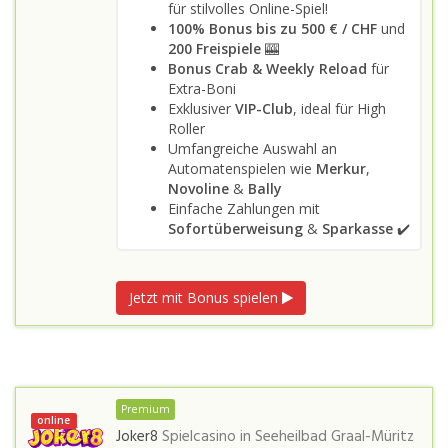
für stilvolles Online-Spiel!
100% Bonus bis zu 500 €
/ CHF
und
200 Freispiele
🎰
Bonus Crab & Weekly Reload
für
Extra-Boni
Exklusiver
VIP-Club
, ideal für High
Roller
Umfangreiche Auswahl an
Automatenspielen wie
Merkur
,
Novoline
&
Bally
Einfache Zahlungen mit
Sofortüberweisung
&
Sparkasse
✔️
Jetzt mit Bonus spielen
Premium
online
Joker8
Spielcasino in
Seeheilbad Graal-Müritz