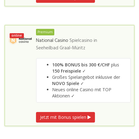
Premium
online
National Casino
Spielcasino in
Seeheilbad Graal-Müritz
100% BONUS bis 300 €/CHF
plus
150 Freispiele
✓
Großes Spielangebot inklusive der
NOVO Spiele
✓
Neues online Casino mit TOP
Aktionen ✓
Jetzt mit Bonus spielen