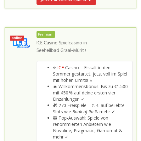
Premium
online
ICE Casino
Spielcasino in
Seeheilbad Graal-Müritz
⭐
ICE
Casino – Eiskalt in den
Sommer gestartet, jetzt voll im Spiel
mit hohen Limits! ⭐
🔥 Willkommensbonus: Bis zu €1.500
mit 450 % auf deine ersten vier
Einzahlungen ✓
🎁 270 Freispiele – z. B. auf beliebte
Slots wie
Book of Ra
& mehr ✓
🎰 Top‑Auswahl: Spiele von
renommierten Anbietern wie
Novoline, Pragmatic, Gamomat &
mehr ✓