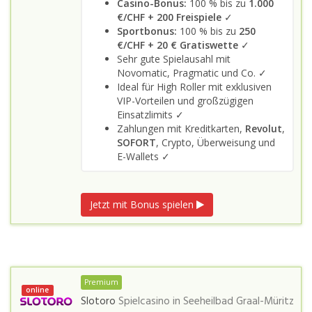
Casino-Bonus:
100 % bis zu
1.000
€/CHF + 200 Freispiele
✓
Sportbonus:
100 % bis zu
250
€/CHF + 20 € Gratiswette
✓
Sehr gute Spielausahl mit
Novomatic, Pragmatic und Co. ✓
Ideal für High Roller mit exklusiven
VIP-Vorteilen und großzügigen
Einsatzlimits ✓
Zahlungen mit Kreditkarten,
Revolut
,
SOFORT
, Crypto, Überweisung und
E-Wallets ✓
Jetzt mit Bonus spielen
Premium
online
Slotoro
Spielcasino in
Seeheilbad Graal-Müritz