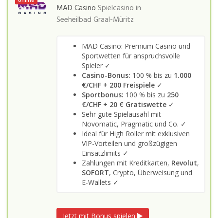
online
MAD Casino
Spielcasino in
Seeheilbad Graal-Müritz
MAD Casino: Premium Casino und
Sportwetten für anspruchsvolle
Spieler ✓
Casino-Bonus:
100 % bis zu
1.000
€/CHF + 200 Freispiele
✓
Sportbonus:
100 % bis zu
250
€/CHF + 20 € Gratiswette
✓
Sehr gute Spielausahl mit
Novomatic, Pragmatic und Co. ✓
Ideal für High Roller mit exklusiven
VIP-Vorteilen und großzügigen
Einsatzlimits ✓
Zahlungen mit Kreditkarten,
Revolut
,
SOFORT
, Crypto, Überweisung und
E-Wallets ✓
Jetzt mit Bonus spielen