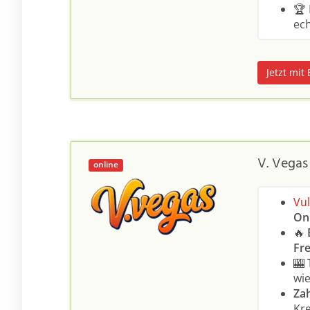
🏆 
ec
Jetzt mit
V. Vegas
online
Vu
Onl
🔥
Fre
🎰
wi
Zah
Kre