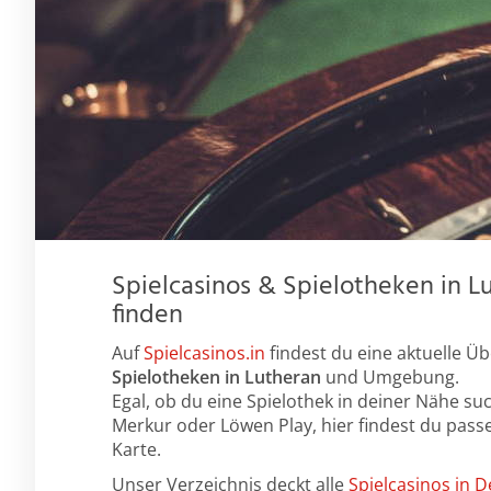
Spielcasinos & Spielotheken in
finden
Auf
Spielcasinos.in
findest du eine aktuelle Ü
Spielotheken in Lutheran
und Umgebung.
Egal, ob du eine Spielothek in deiner Nähe s
Merkur oder Löwen Play, hier findest du pas
Karte.
Unser Verzeichnis deckt alle
Spielcasinos in 