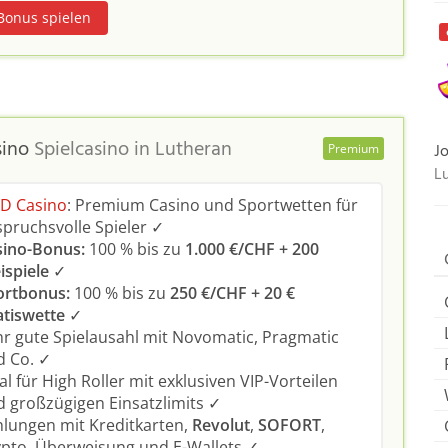
 Bonus spielen
ino
Spielcasino in
Lutheran
J
Premium
L
D Casino
: Premium Casino und Sportwetten für
pruchsvolle Spieler ✓
sino-Bonus:
100 % bis zu
1.000 €/CHF + 200
ispiele
✓
ortbonus:
100 % bis zu
250 €/CHF + 20 €
atiswette
✓
r gute Spielausahl mit Novomatic, Pragmatic
d Co. ✓
al für High Roller mit exklusiven VIP-Vorteilen
 großzügigen Einsatzlimits ✓
lungen mit Kreditkarten,
Revolut
,
SOFORT
,
ypto, Überweisung und E-Wallets ✓