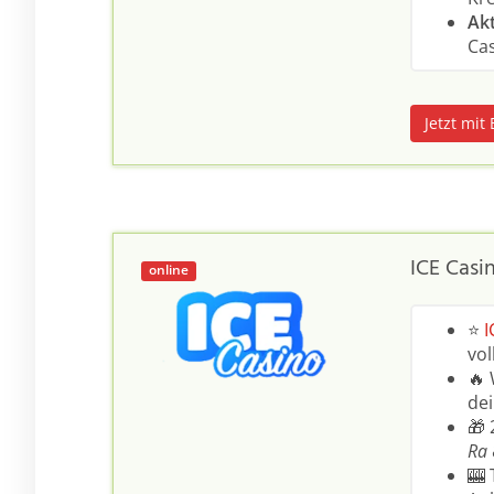
Ak
Cas
Jetzt mit
ICE Casi
online
⭐
I
vol
🔥 
dei
🎁 
Ra
🎰