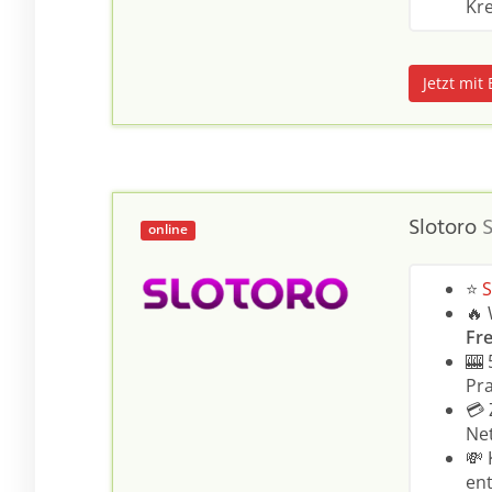
Kr
Jetzt mit
Slotoro
S
online
⭐
S
🔥
Fre
🎰 
Pr
💳 
Net
💸 
en