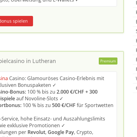
 Bonus spielen
pielcasino in
Lutheran
Premium
sina
Casino: Glamouröses Casino-Erlebnis mit
klusiven Bonuspaketen ✓
sino-Bonus:
100 % bis zu
2.000 €/CHF + 300
ispiele
auf Novoline-Slots ✓
ortbonus:
100 % bis zu
500 €/CHF
für Sportwetten
-Service, hohe Einsatz- und Auszahlungslimits
wie exklusive Promotionen ✓
hlungen per
Revolut
,
Google Pay
, Crypto,