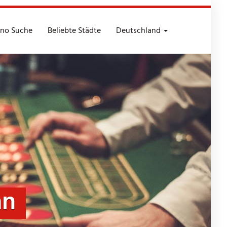
ino Suche
Beliebte Städte
Deutschland
an