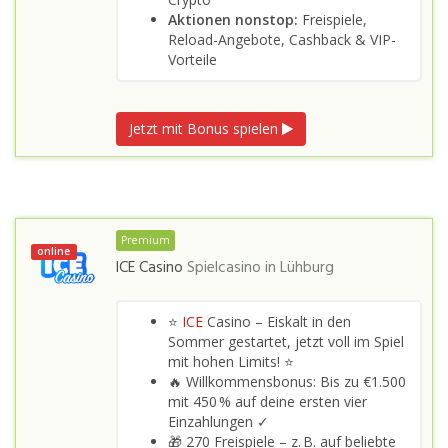
Aktionen nonstop:
Freispiele,
Reload-Angebote, Cashback & VIP-
Vorteile
Jetzt mit Bonus spielen
Premium
online
ICE Casino
Spielcasino in
Lühburg
⭐
ICE
Casino – Eiskalt in den
Sommer gestartet, jetzt voll im Spiel
mit hohen Limits! ⭐
🔥 Willkommensbonus: Bis zu €1.500
mit 450 % auf deine ersten vier
Einzahlungen ✓
🎁 270 Freispiele – z. B. auf beliebte