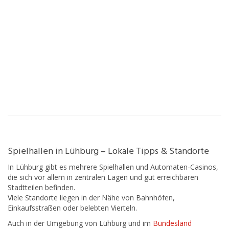
Spielhallen in Lühburg – Lokale Tipps & Standorte
In Lühburg gibt es mehrere Spielhallen und Automaten-Casinos,
die sich vor allem in zentralen Lagen und gut erreichbaren
Stadtteilen befinden.
Viele Standorte liegen in der Nähe von Bahnhöfen,
Einkaufsstraßen oder belebten Vierteln.
Auch in der Umgebung von Lühburg und im
Bundesland