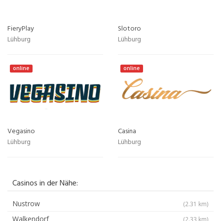
FieryPlay
Slotoro
Lühburg
Lühburg
online
online
Vegasino
Casina
Lühburg
Lühburg
Casinos in der Nähe:
Nustrow
(2.31 km)
Walkendorf
(2.33 km)