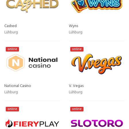
Cashed
Wyns
Lühburg
Lühburg
online
online
National Casino
V. Vegas
Lühburg
Lühburg
online
online