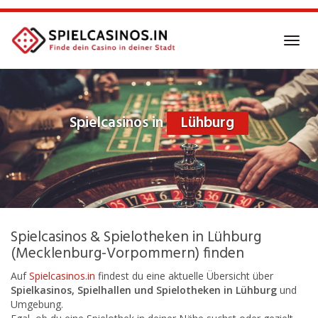
Skip
to
main
Toggl
content
navig
Spielcasinos in
Lühburg
Spielcasinos & Spielotheken in Lühburg
(Mecklenburg-Vorpommern) finden
Auf
Spielcasinos.in
findest du eine aktuelle Übersicht über
Spielkasinos,
Spielhallen und Spielotheken in Lühburg
und
Umgebung.