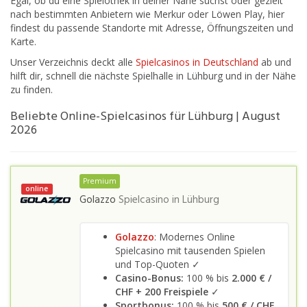
Egal, ob du eine Spielothek in deiner Nähe suchst oder gezielt
nach bestimmten Anbietern wie Merkur oder Löwen Play, hier
findest du passende Standorte mit Adresse, Öffnungszeiten und
Karte.
Unser Verzeichnis deckt alle
Spielcasinos in Deutschland
ab und
hilft dir, schnell die nächste Spielhalle in Lühburg und in der Nähe
zu finden.
Beliebte Online-Spielcasinos für Lühburg | August
2026
Premium
online
Golazzo
Spielcasino in
Lühburg
Golazzo
: Modernes Online
Spielcasino mit tausenden Spielen
und Top-Quoten ✓
Casino-Bonus:
100 % bis
2.000 € /
CHF + 200 Freispiele
✓
Sportbonus:
100 % bis
500 € / CHF