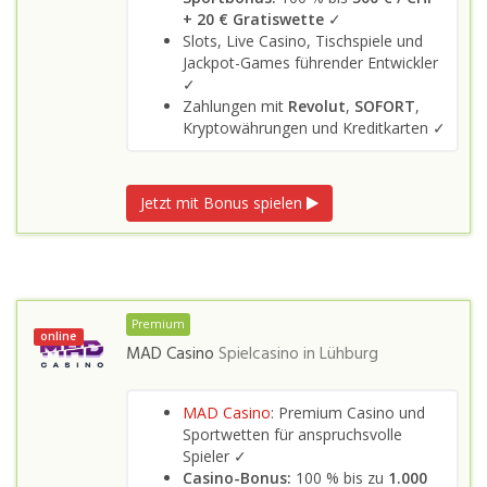
+ 20 € Gratiswette
✓
Slots, Live Casino, Tischspiele und
Jackpot-Games führender Entwickler
✓
Zahlungen mit
Revolut
,
SOFORT
,
Kryptowährungen und Kreditkarten ✓
Jetzt mit Bonus spielen
Premium
online
MAD Casino
Spielcasino in
Lühburg
MAD Casino
: Premium Casino und
Sportwetten für anspruchsvolle
Spieler ✓
Casino-Bonus:
100 % bis zu
1.000