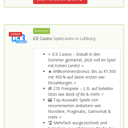
Premium
online
ICE Casino
Spielcasino in
Lühburg
⭐ ICE Casino – Eiskalt in den
Sommer gestartet, jetzt voll im Spiel
mit hohen Limits! ⭐
🔥 Willkommensbonus: Bis zu €1.500
mit 450 % auf deine ersten vier
Einzahlungen ✓
🎁 270 Freispiele – z. B. auf beliebte
Slots wie
Book of Ra
& mehr ✓
🎰 Top‑Auswahl: Spiele von
renommierten Anbietern wie
Novoline, Pragmatic, Gamomat &
mehr ✓
🏆 Mehrfach ausgezeichnet und