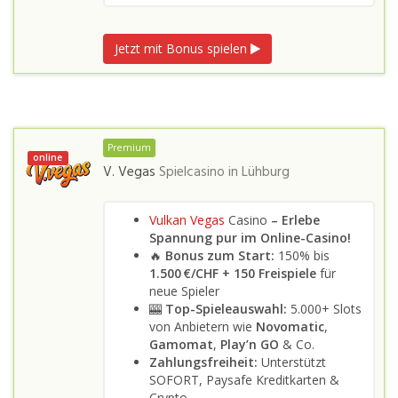
Jetzt mit Bonus spielen
Premium
online
V. Vegas
Spielcasino in
Lühburg
Vulkan Vegas
Casino
– Erlebe
Spannung pur im Online-Casino!
🔥
Bonus zum Start:
150% bis
1.500 €/CHF + 150 Freispiele
für
neue Spieler
🎰
Top-Spieleauswahl:
5.000+ Slots
von Anbietern wie
Novomatic
,
Gamomat
,
Play’n GO
& Co.
Zahlungsfreiheit:
Unterstützt
SOFORT, Paysafe Kreditkarten &
Crypto