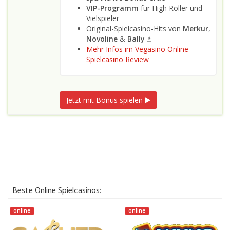
VIP-Programm
für High Roller und
Vielspieler
Original-Spielcasino-Hits von
Merkur
,
Novoline
&
Bally
🃏
Mehr Infos im Vegasino Online
Spielcasino Review
Jetzt mit Bonus spielen
Beste Online Spielcasinos:
online
online