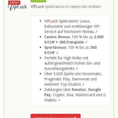
online
VIPLuck
Spielcasino in
Liepen bei Anklam
VIPLuck
Spielcasino: Luxus,
Exklusivität und erstklassiger VIP-
Service auf höchstem Niveau ✓
Casino-Bonus:
100 % bis zu
2.000
€/CHF + 300 Freispiele
✓
Sportbonus:
100 % bis zu
500
€/CHF
✓
Perfekt für High Roller mit
außergewöhnlich hohen Ein- und
Auszahlungslimits ✓
Über 5.000 Spiele von Novomatic,
Pragmatic Play, Gamomat und
weiteren Top-Studios ✓
Zahlungen über
Revolut
,
Google
Pay
, Crypto, Visa, Mastercard und E-
Wallets ✓