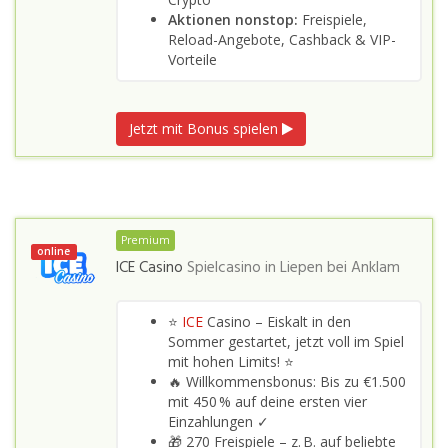
Aktionen nonstop:
Freispiele,
Reload-Angebote, Cashback & VIP-
Vorteile
Jetzt mit Bonus spielen
Premium
online
ICE Casino
Spielcasino in
Liepen bei Anklam
⭐
ICE
Casino – Eiskalt in den
Sommer gestartet, jetzt voll im Spiel
mit hohen Limits! ⭐
🔥 Willkommensbonus: Bis zu €1.500
mit 450 % auf deine ersten vier
Einzahlungen ✓
🎁 270 Freispiele – z. B. auf beliebte