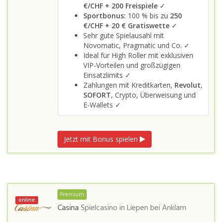
€/CHF + 200 Freispiele
✓
Sportbonus:
100 % bis zu
250
€/CHF + 20 € Gratiswette
✓
Sehr gute Spielausahl mit
Novomatic, Pragmatic und Co. ✓
Ideal für High Roller mit exklusiven
VIP-Vorteilen und großzügigen
Einsatzlimits ✓
Zahlungen mit Kreditkarten,
Revolut
,
SOFORT
, Crypto, Überweisung und
E-Wallets ✓
Jetzt mit Bonus spielen
Premium
online
Casina
Spielcasino in
Liepen bei Anklam