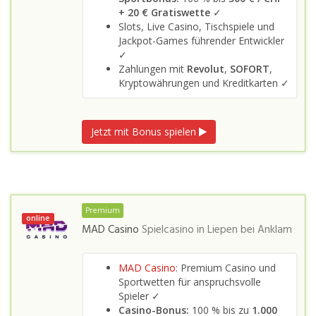
+ 20 € Gratiswette
✓
Slots, Live Casino, Tischspiele und
Jackpot-Games führender Entwickler
✓
Zahlungen mit
Revolut
,
SOFORT
,
Kryptowährungen und Kreditkarten ✓
Jetzt mit Bonus spielen
Premium
online
MAD Casino
Spielcasino in
Liepen bei Anklam
MAD Casino
: Premium Casino und
Sportwetten für anspruchsvolle
Spieler ✓
Casino-Bonus:
100 % bis zu
1.000