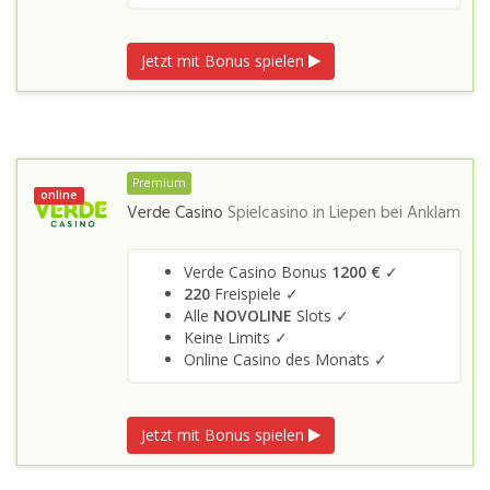
Jetzt mit Bonus spielen
Premium
online
Verde Casino
Spielcasino in
Liepen bei Anklam
Verde Casino Bonus
1200 €
✓
220
Freispiele ✓
Alle
NOVOLINE
Slots ✓
Keine Limits ✓
Online Casino des Monats ✓
Jetzt mit Bonus spielen