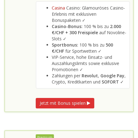
Casina
Casino: Glamouröses Casino-
Erlebnis mit exklusiven
Bonuspaketen ✓
Casino-Bonus:
100 % bis zu
2.000
€/CHF + 300 Freispiele
auf Novoline-
Slots ✓
Sportbonus:
100 % bis zu
500
€/CHF
für Sportwetten ✓
VIP-Service, hohe Einsatz- und
Auszahlungslimits sowie exklusive
Promotionen ✓
Zahlungen per
Revolut
,
Google Pay
,
Crypto, Kreditkarten und
SOFORT
✓
Jetzt mit Bonus spielen
Premium