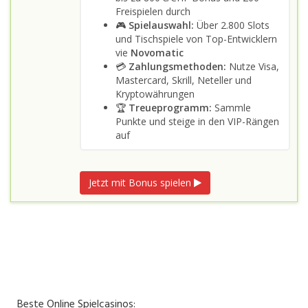
Freispielen durch
🎮
Spielauswahl:
Über 2.800 Slots
und Tischspiele von Top-Entwicklern
vie
Novomatic
💳
Zahlungsmethoden:
Nutze Visa,
Mastercard, Skrill, Neteller und
Kryptowährungen
🏆
Treueprogramm:
Sammle
Punkte und steige in den VIP-Rängen
auf
Jetzt mit Bonus spielen
Beste Online Spielcasinos: