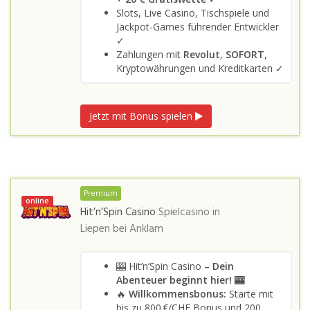
Slots, Live Casino, Tischspiele und
Jackpot-Games führender Entwickler
✓
Zahlungen mit
Revolut
,
SOFORT
,
Kryptowährungen und Kreditkarten ✓
Jetzt mit Bonus spielen
Premium
online
Hit’n’Spin Casino
Spielcasino in
Liepen bei Anklam
🎰 Hit’n’Spin Casino
– Dein
Abenteuer beginnt hier! 🎰
🔥
Willkommensbonus:
Starte mit
bis zu 800 €/CHF Bonus und 200