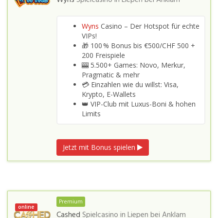
Wyns
Spielcasino in
Liepen bei Anklam
Wyns
Casino – Der Hotspot für echte
VIPs!
🎁 100 % Bonus bis €500/CHF 500 +
200 Freispiele
🎰 5.500+ Games: Novo, Merkur,
Pragmatic & mehr
💳 Einzahlen wie du willst: Visa,
Krypto, E-Wallets
👑 VIP-Club mit Luxus-Boni & hohen
Limits
Jetzt mit Bonus spielen
Premium
online
Cashed
Spielcasino in
Liepen bei Anklam