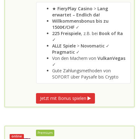
★
FieryPlay Casino
>
Lang
erwartet – Endlich da!
Willkommensbonus bis zu
1500€/CHF
✓
225 Freispiele
, z.B. bei
Book of Ra
✓
ALLE Spiele
>
Novomatic
✓
Pragmatic
✓
Von den Machern von
VulkanVegas
✓
Gute Zahlungsmethoden von
SOFORT über Paysafe bis Crypto
Jetzt mit Bonus spielen
Premium
online