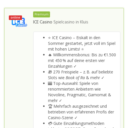
Premium
online
ICE Casino
Spielcasino in
Kluis
⭐ ICE Casino – Eiskalt in den
Sommer gestartet, jetzt voll im Spiel
mit hohen Limits! ⭐
🔥 Willkommensbonus: Bis zu €1.500
mit 450 % auf deine ersten vier
Einzahlungen ✓
🎁 270 Freispiele – z. B. auf beliebte
Slots wie
Book of Ra
& mehr ✓
🎰 Top‑Auswahl: Spiele von
renommierten Anbietern wie
Novoline, Pragmatic, Gamomat &
mehr ✓
🏆 Mehrfach ausgezeichnet und
betrieben von erfahrenen Profis der
Casino‑Szene ✓
💳 Gute Einzahlungsmethoden