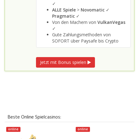
✓
ALLE Spiele
>
Novomatic
✓
Pragmatic
✓
Von den Machern von
VulkanVegas
✓
Gute Zahlungsmethoden von
SOFORT über Paysafe bis Crypto
Jetzt mit Bonus spielen
Beste Online Spielcasinos:
online
online