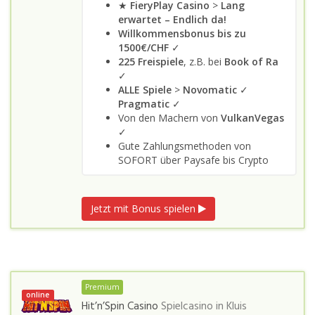
★
FieryPlay Casino
>
Lang
erwartet – Endlich da!
Willkommensbonus bis zu
1500€/CHF
✓
225 Freispiele
, z.B. bei
Book of Ra
✓
ALLE Spiele
>
Novomatic
✓
Pragmatic
✓
Von den Machern von
VulkanVegas
✓
Gute Zahlungsmethoden von
SOFORT über Paysafe bis Crypto
Jetzt mit Bonus spielen
Premium
online
Hit’n’Spin Casino
Spielcasino in
Kluis