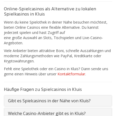
Online-Spielcasinos als Alternative zu lokalen
Spielkasinos in Kluis
Wenn du keine Spielothek in deiner Nähe besuchen möchtest,
bieten Online Casinos eine flexible Alternative. Du kannst
jederzeit spielen und hast Zugriff auf
eine große Auswahl an Slots, Tischspielen und Live-Casino-
Angeboten.
Viele Anbieter bieten attraktive Boni, schnelle Auszahlungen und
moderne Zahlungsmethoden wie PayPal, Kreditkarte oder
Kryptowährungen.
Fehlt eine Spielothek oder ein Casino in Kluis? Dann sende uns
gerne einen Hinweis über unser
Kontaktformular
.
Häufige Fragen zu Spielcasinos in Kluis
Gibt es Spielcasinos in der Nähe von Kluis?
Welche Casino-Anbieter gibt es in Kluis?