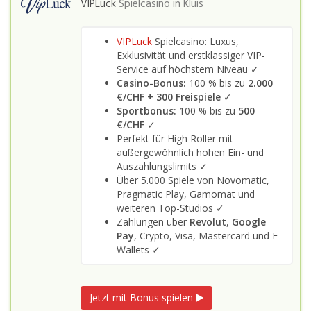
VIPLuck
Spielcasino in
Kluis
VIPLuck
Spielcasino: Luxus,
Exklusivität und erstklassiger VIP-
Service auf höchstem Niveau ✓
Casino-Bonus:
100 % bis zu
2.000
€/CHF + 300 Freispiele
✓
Sportbonus:
100 % bis zu
500
€/CHF
✓
Perfekt für High Roller mit
außergewöhnlich hohen Ein- und
Auszahlungslimits ✓
Über 5.000 Spiele von Novomatic,
Pragmatic Play, Gamomat und
weiteren Top-Studios ✓
Zahlungen über
Revolut
,
Google
Pay
, Crypto, Visa, Mastercard und E-
Wallets ✓
Jetzt mit Bonus spielen