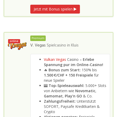
Jetzt mit Bonus spielen
Premium
online
V. Vegas
Spielcasino in
Kluis
Vulkan Vegas
Casino
– Erlebe
Spannung pur im Online-Casino!
🔥
Bonus zum Start:
150% bis
1.500 €/CHF + 150 Freispiele
für
neue Spieler
🎰
Top-Spieleauswahl:
5.000+ Slots
von Anbietern wie
Novomatic
,
Gamomat
,
Play’n GO
& Co.
Zahlungsfreiheit:
Unterstützt
SOFORT, Paysafe Kreditkarten &
Crypto
Aktionen nonstop:
Freispiele,