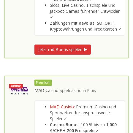
Slots, Live Casino, Tischspiele und
Jackpot-Games führender Entwickler
✓
Zahlungen mit
Revolut
,
SOFORT
,
Kryptowährungen und Kreditkarten ✓
Jetzt mit Bonus spielen
Premium
online
MAD Casino
Spielcasino in
Kluis
MAD Casino
: Premium Casino und
Sportwetten für anspruchsvolle
Spieler ✓
Casino-Bonus:
100 % bis zu
1.000
€/CHF + 200 Freispiele
✓