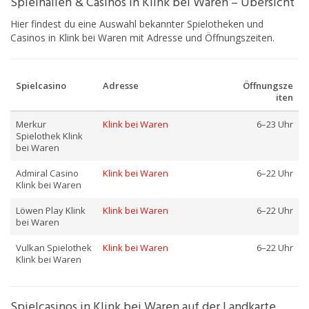
Spielhallen & Casinos in Klink bei Waren – Übersicht
Hier findest du eine Auswahl bekannter Spielotheken und
Casinos in Klink bei Waren mit Adresse und Öffnungszeiten.
Spielcasino
Adresse
Öffnungsze
iten
Merkur
Klink bei Waren
6–23 Uhr
Spielothek Klink
bei Waren
Admiral Casino
Klink bei Waren
6–22 Uhr
Klink bei Waren
Löwen Play Klink
Klink bei Waren
6–22 Uhr
bei Waren
Vulkan Spielothek
Klink bei Waren
6–22 Uhr
Klink bei Waren
Spielcasinos in Klink bei Waren auf der Landkarte