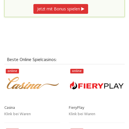
Jetzt mit Bonus spielen
Beste Online Spielcasinos:
online
online
Casina
FieryPlay
Klink bei Waren
Klink bei Waren