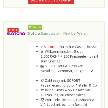
Jetzt mit Bonus spielen
Premium
online
Slotoro
Spielcasino in
Klink bei Waren
⭐
Slotoro
– Für echte Casino-Bosse!
🔥 Willkommensdeal: Bis zu
2.500 €/CHF + 250 Freispiele –
direkt
zum Einstieg
🎰 5.000+ Slots & Klassiker:
Novoline, Gamomat, Pragmatic &
mehr
💳 Zahl easy mit
SOFORT
,
Paysafecard
, Crypto, Neteller & Co.
💸 Keine Limits – ob Einsatz oder
Auszahlung, du entscheidest
🏆 Freispiele, Reloads, Cashback &
VIP-Level mit echtem Respekt