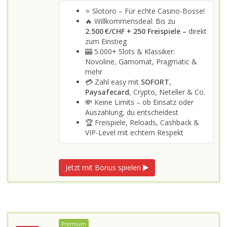
⭐ Slotoro – Für echte Casino-Bosse!
🔥 Willkommensdeal: Bis zu
2.500 €/CHF + 250 Freispiele –
direkt
zum Einstieg
🎰 5.000+ Slots & Klassiker:
Novoline, Gamomat, Pragmatic &
mehr
💳 Zahl easy mit
SOFORT
,
Paysafecard
, Crypto, Neteller & Co.
💸 Keine Limits – ob Einsatz oder
Auszahlung, du entscheidest
🏆 Freispiele, Reloads, Cashback &
VIP-Level mit echtem Respekt
Jetzt mit Bonus spielen
Premium