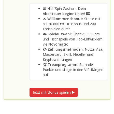
🎰 Hit’n’Spin Casino
– Dein
Abenteuer beginnt hier! 🎰
🔥
Willkommensbonus:
Starte mit
bis zu 800 €/CHF Bonus und 200
Freispielen durch
🎮
Spielauswahl:
Über 2.800 Slots
und Tischspiele von Top-Entwicklern
vie
Novomatic
💳
Zahlungsmethoden:
Nutze Visa,
Mastercard, Skrill, Neteller und
Kryptowährungen
🏆
Treueprogramm:
Sammle
Punkte und steige in den VIP-Rängen
auf
Jetzt mit Bonus spielen