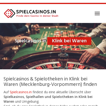
Skip
to
main
Toggl
content
navig
Spielcasinos in
Klink bei Waren
Spielcasinos & Spielotheken in Klink bei
Waren (Mecklenburg-Vorpommern) finden
Auf
Spielcasinos.in
findest du eine aktuelle Übersicht über
Spielkasinos,
Spielhallen und Spielotheken in Klink bei
Waren
und Umgebung.