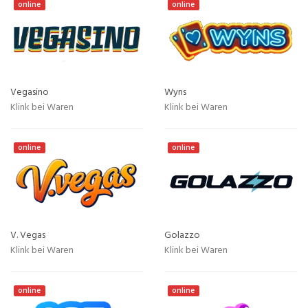
online
online
Vegasino
Wyns
Klink bei Waren
Klink bei Waren
online
online
V. Vegas
Golazzo
Klink bei Waren
Klink bei Waren
online
online