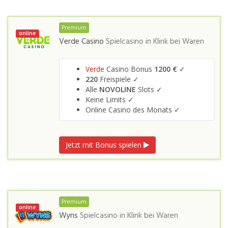
Premium
online
Verde Casino
Spielcasino in
Klink bei Waren
Verde
Casino Bonus
1200 €
✓
220
Freispiele ✓
Alle
NOVOLINE
Slots ✓
Keine Limits ✓
Online Casino des Monats ✓
Jetzt mit Bonus spielen
Premium
online
Wyns
Spielcasino in
Klink bei Waren