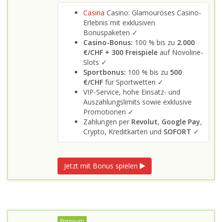
Casina
Casino: Glamouröses Casino-
Erlebnis mit exklusiven
Bonuspaketen ✓
Casino-Bonus:
100 % bis zu
2.000
€/CHF + 300 Freispiele
auf Novoline-
Slots ✓
Sportbonus:
100 % bis zu
500
€/CHF
für Sportwetten ✓
VIP-Service, hohe Einsatz- und
Auszahlungslimits sowie exklusive
Promotionen ✓
Zahlungen per
Revolut
,
Google Pay
,
Crypto, Kreditkarten und
SOFORT
✓
Jetzt mit Bonus spielen
Premium