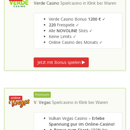
Verde Casino
Spielcasino in
Klink bei Waren
Verde Casino Bonus
1200 €
✓
220
Freispiele ✓
Alle
NOVOLINE
Slots ✓
Keine Limits ✓
Online Casino des Monats ✓
Jetzt mit Bonus spielen
Premium
online
V. Vegas
Spielcasino in
Klink bei Waren
Vulkan Vegas Casino
– Erlebe
Spannung pur im Online-Casino!
🔥
Bonus zum Start:
150% bis