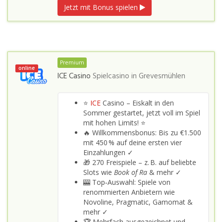
Jetzt mit Bonus spielen
Premium
online
ICE Casino
Spielcasino in
Grevesmühlen
⭐
ICE
Casino – Eiskalt in den
Sommer gestartet, jetzt voll im Spiel
mit hohen Limits! ⭐
🔥 Willkommensbonus: Bis zu €1.500
mit 450 % auf deine ersten vier
Einzahlungen ✓
🎁 270 Freispiele – z. B. auf beliebte
Slots wie
Book of Ra
& mehr ✓
🎰 Top‑Auswahl: Spiele von
renommierten Anbietern wie
Novoline, Pragmatic, Gamomat &
mehr ✓
🏆 Mehrfach ausgezeichnet und