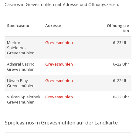
Casinos in Grevesmühlen mit Adresse und Öffnungszeiten.
Spielcasino
Adresse
Öffnungsze
iten
Merkur
Grevesmühlen
6–23 Uhr
Spielothek
Grevesmühlen
Admiral Casino
Grevesmühlen
6–22 Uhr
Grevesmühlen
Löwen Play
Grevesmühlen
6–22 Uhr
Grevesmühlen
Vulkan Spielothek
Grevesmühlen
6–22 Uhr
Grevesmühlen
Spielcasinos in Grevesmühlen auf der Landkarte