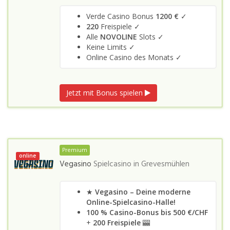
Verde Casino Bonus
1200 €
✓
220
Freispiele ✓
Alle
NOVOLINE
Slots ✓
Keine Limits ✓
Online Casino des Monats ✓
Jetzt mit Bonus spielen
Premium
online
Vegasino
Spielcasino in
Grevesmühlen
★
Vegasino – Deine moderne
Online-Spielcasino-Halle!
100 % Casino-Bonus bis 500 €/CHF
+
200 Freispiele
🎰