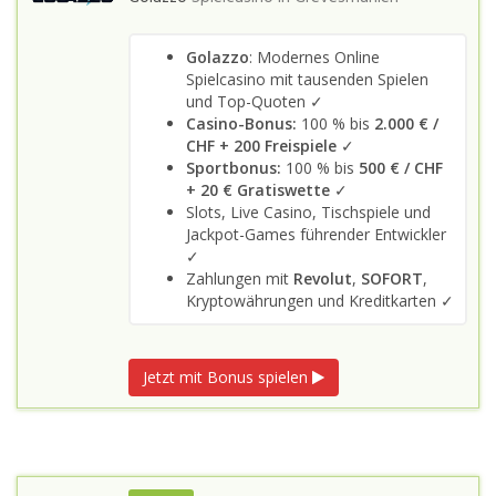
Golazzo
: Modernes Online
Spielcasino mit tausenden Spielen
und Top-Quoten ✓
Casino-Bonus:
100 % bis
2.000 € /
CHF + 200 Freispiele
✓
Sportbonus:
100 % bis
500 € / CHF
+ 20 € Gratiswette
✓
Slots, Live Casino, Tischspiele und
Jackpot-Games führender Entwickler
✓
Zahlungen mit
Revolut
,
SOFORT
,
Kryptowährungen und Kreditkarten ✓
Jetzt mit Bonus spielen