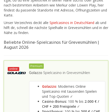
Egal, ob du eine Spielothek in deiner Nähe suchst oder gezielt
nach bestimmten Anbietern wie Merkur oder Löwen Play, hier
findest du passende Standorte mit Adresse, Öffnungszeiten und
Karte.
Unser Verzeichnis deckt alle
Spielcasinos in Deutschland
ab und
hilft dir, schnell die nächste Spielhalle in Grevesmühlen und in der
Nähe zu finden.
Beliebte Online-Spielcasinos für Grevesmühlen |
August 2026
Premium
online
Golazzo
Spielcasino in
Grevesmühlen
Golazzo
: Modernes Online
Spielcasino mit tausenden Spielen
und Top-Quoten ✓
Casino-Bonus:
100 % bis
2.000 € /
CHF + 200 Freispiele
✓
Sportbonus:
100 % bis
500 € / CHF