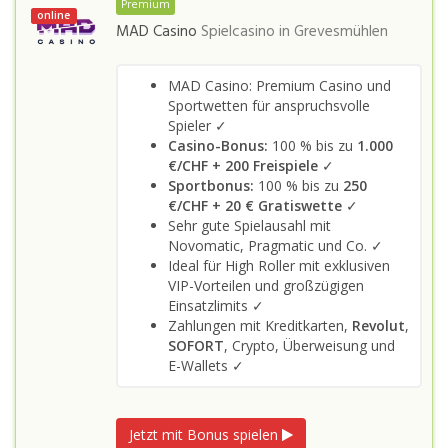
Premium
online
MAD Casino
Spielcasino in
Grevesmühlen
MAD Casino: Premium Casino und
Sportwetten für anspruchsvolle
Spieler ✓
Casino-Bonus:
100 % bis zu
1.000
€/CHF + 200 Freispiele
✓
Sportbonus:
100 % bis zu
250
€/CHF + 20 € Gratiswette
✓
Sehr gute Spielausahl mit
Novomatic, Pragmatic und Co. ✓
Ideal für High Roller mit exklusiven
VIP-Vorteilen und großzügigen
Einsatzlimits ✓
Zahlungen mit Kreditkarten,
Revolut
,
SOFORT
, Crypto, Überweisung und
E-Wallets ✓
Jetzt mit Bonus spielen