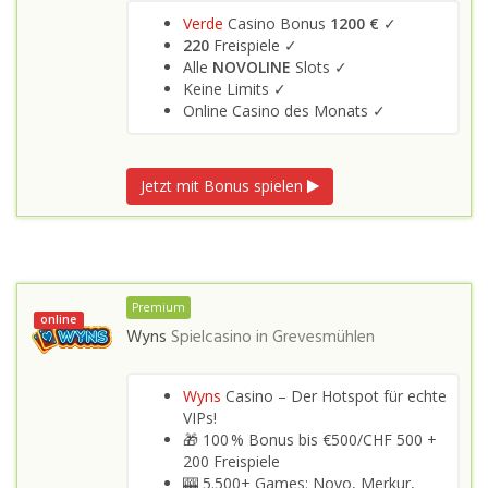
Verde
Casino Bonus
1200 €
✓
220
Freispiele ✓
Alle
NOVOLINE
Slots ✓
Keine Limits ✓
Online Casino des Monats ✓
Jetzt mit Bonus spielen
Premium
online
Wyns
Spielcasino in
Grevesmühlen
Wyns
Casino – Der Hotspot für echte
VIPs!
🎁 100 % Bonus bis €500/CHF 500 +
200 Freispiele
🎰 5.500+ Games: Novo, Merkur,