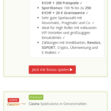
€/CHF + 200 Freispiele
✓
Sportbonus:
100 % bis zu
250
€/CHF + 20 € Gratiswette
✓
Sehr gute Spielausahl mit
Novomatic, Pragmatic und Co. ✓
Ideal für High Roller mit exklusiven
VIP-Vorteilen und großzügigen
Einsatzlimits ✓
Zahlungen mit Kreditkarten,
Revolut
,
SOFORT
, Crypto, Überweisung und
E-Wallets ✓
Jetzt mit Bonus spielen
Premium
online
Casina
Spielcasino in
Grevesmühlen