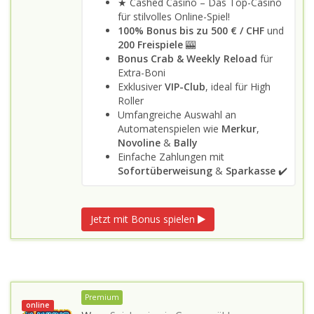
★ Cashed Casino – Das Top-Casino
für stilvolles Online-Spiel!
100% Bonus bis zu 500 €
/ CHF
und
200 Freispiele
🎰
Bonus Crab & Weekly Reload
für
Extra-Boni
Exklusiver
VIP-Club
, ideal für High
Roller
Umfangreiche Auswahl an
Automatenspielen wie
Merkur
,
Novoline
&
Bally
Einfache Zahlungen mit
Sofortüberweisung
&
Sparkasse
✔️
Jetzt mit Bonus spielen
Premium
online