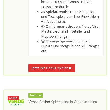
bis zu 800 €/CHF Bonus und 200
Freispielen durch
🎮
Spielauswahl:
Über 2.800 Slots
und Tischspiele von Top-Entwicklern
vie
Novomatic
💳
Zahlungsmethoden:
Nutze Visa,
Mastercard, Skrill, Neteller und
Kryptowährungen
🏆
Treueprogramm:
Sammle
Punkte und steige in den VIP-Rängen
auf
Jetzt mit Bonus spielen
Premium
online
Verde Casino
Spielcasino in
Grevesmühlen