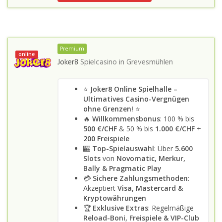
Premium
online
Joker8
Spielcasino in
Grevesmühlen
⭐
Joker8 Online Spielhalle –
Ultimatives Casino-Vergnügen
ohne Grenzen!
⭐
🔥
Willkommensbonus
: 100 % bis
500 €/CHF
& 50 % bis
1.000 €/CHF
+
200 Freispiele
🎰
Top-Spielauswahl
: Über
5.600
Slots
von
Novomatic, Merkur,
Bally & Pragmatic Play
💳
Sichere Zahlungsmethoden
:
Akzeptiert
Visa, Mastercard &
Kryptowährungen
🏆
Exklusive Extras
: Regelmäßige
Reload-Boni, Freispiele & VIP-Club