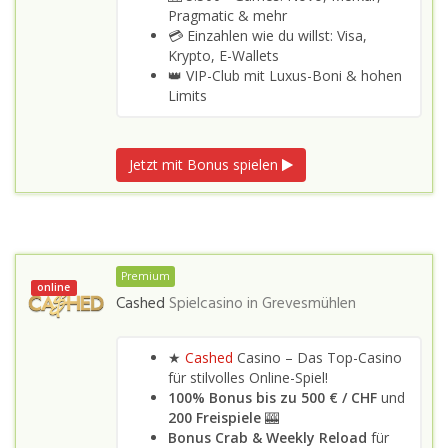
Pragmatic & mehr
💳 Einzahlen wie du willst: Visa,
Krypto, E-Wallets
👑 VIP-Club mit Luxus-Boni & hohen
Limits
Jetzt mit Bonus spielen
Premium
online
Cashed
Spielcasino in
Grevesmühlen
★
Cashed
Casino – Das Top-Casino
für stilvolles Online-Spiel!
100% Bonus bis zu 500 €
/ CHF
und
200 Freispiele
🎰
Bonus Crab & Weekly Reload
für