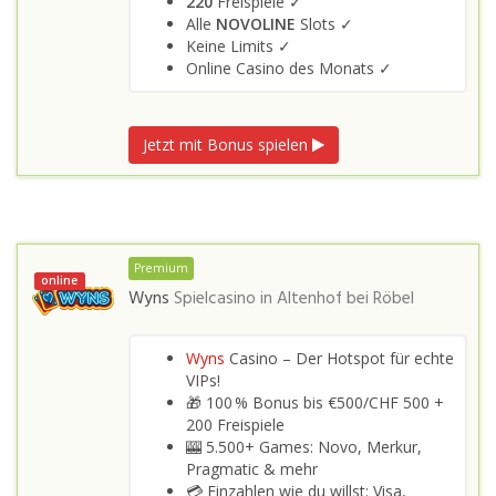
220
Freispiele ✓
Alle
NOVOLINE
Slots ✓
Keine Limits ✓
Online Casino des Monats ✓
Jetzt mit Bonus spielen
Premium
online
Wyns
Spielcasino in
Altenhof bei Röbel
Wyns
Casino – Der Hotspot für echte
VIPs!
🎁 100 % Bonus bis €500/CHF 500 +
200 Freispiele
🎰 5.500+ Games: Novo, Merkur,
Pragmatic & mehr
💳 Einzahlen wie du willst: Visa,