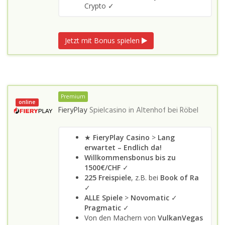
Crypto ✓
Jetzt mit Bonus spielen
Premium
online
FieryPlay
Spielcasino in
Altenhof bei Röbel
★
FieryPlay Casino
>
Lang
erwartet – Endlich da!
Willkommensbonus bis zu
1500€/CHF
✓
225 Freispiele
, z.B. bei
Book of Ra
✓
ALLE Spiele
>
Novomatic
✓
Pragmatic
✓
Von den Machern von
VulkanVegas