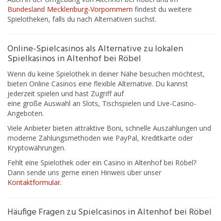
Bundesland Mecklenburg-Vorpommern
findest du weitere
Spielotheken, falls du nach Alternativen suchst.
Online-Spielcasinos als Alternative zu lokalen
Spielkasinos in Altenhof bei Röbel
Wenn du keine Spielothek in deiner Nähe besuchen möchtest,
bieten Online Casinos eine flexible Alternative. Du kannst
jederzeit spielen und hast Zugriff auf
eine große Auswahl an Slots, Tischspielen und Live-Casino-
Angeboten.
Viele Anbieter bieten attraktive Boni, schnelle Auszahlungen und
moderne Zahlungsmethoden wie PayPal, Kreditkarte oder
Kryptowährungen.
Fehlt eine Spielothek oder ein Casino in Altenhof bei Röbel?
Dann sende uns gerne einen Hinweis über unser
Kontaktformular
.
Häufige Fragen zu Spielcasinos in Altenhof bei Röbel