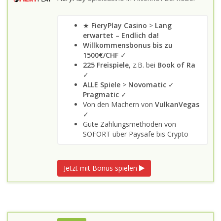
★
FieryPlay Casino
>
Lang
erwartet – Endlich da!
Willkommensbonus bis zu
1500€/CHF
✓
225 Freispiele
, z.B. bei
Book of Ra
✓
ALLE Spiele
>
Novomatic
✓
Pragmatic
✓
Von den Machern von
VulkanVegas
✓
Gute Zahlungsmethoden von
SOFORT über Paysafe bis Crypto
Jetzt mit Bonus spielen