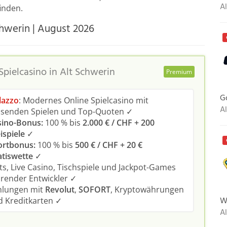
A
finden.
chwerin | August 2026
Spielcasino in
Alt Schwerin
Premium
G
lazzo
: Modernes Online Spielcasino mit
A
usenden Spielen und Top-Quoten ✓
sino-Bonus:
100 % bis
2.000 € / CHF + 200
ispiele
✓
ortbonus:
100 % bis
500 € / CHF + 20 €
atiswette
✓
ts, Live Casino, Tischspiele und Jackpot-Games
render Entwickler ✓
hlungen mit
Revolut
,
SOFORT
, Kryptowährungen
W
d Kreditkarten ✓
A