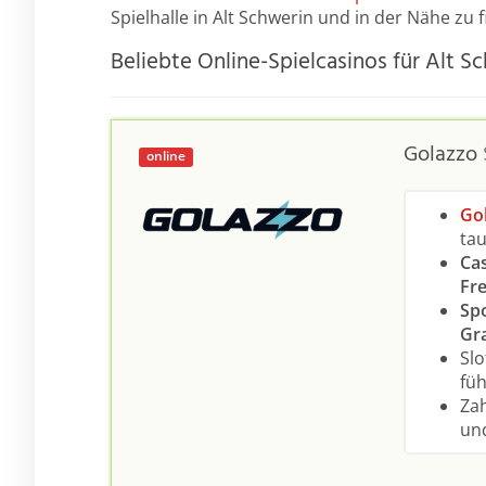
Spielhalle in Alt Schwerin und in der Nähe zu 
Beliebte Online-Spielcasinos für Alt S
Golazzo
online
Go
ta
Ca
Fre
Sp
Gr
Slo
füh
Za
un