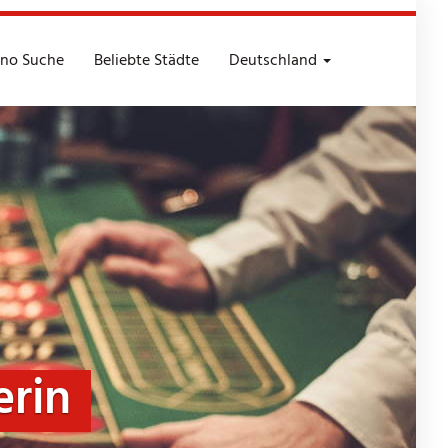
ino Suche
Beliebte Städte
Deutschland
erin