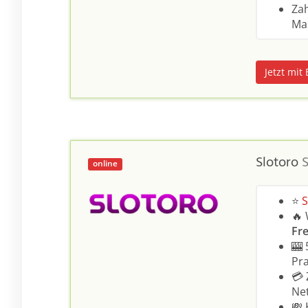
Za
Ma
Jetzt mit
Slotoro
S
online
⭐
S
🔥
Fre
🎰 
Pr
💳 
Net
💸 