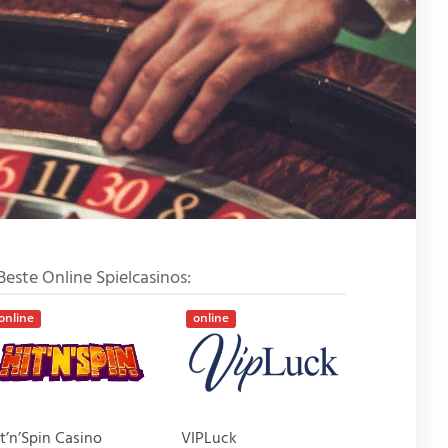
Beste Online Spielcasinos:
online
online
t’n’Spin Casino
VIPLuck