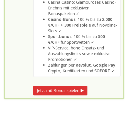
Casina Casino: Glamouröses Casino-
Erlebnis mit exklusiven
Bonuspaketen ✓
Casino-Bonus:
100 % bis zu
2.000
€/CHF + 300 Freispiele
auf Novoline-
Slots ✓
Sportbonus:
100 % bis zu
500
€/CHF
für Sportwetten ✓
VIP-Service, hohe Einsatz- und
Auszahlungslimits sowie exklusive
Promotionen ✓
Zahlungen per
Revolut
,
Google Pay
,
Crypto, Kreditkarten und
SOFORT
✓
Jetzt mit Bonus spielen