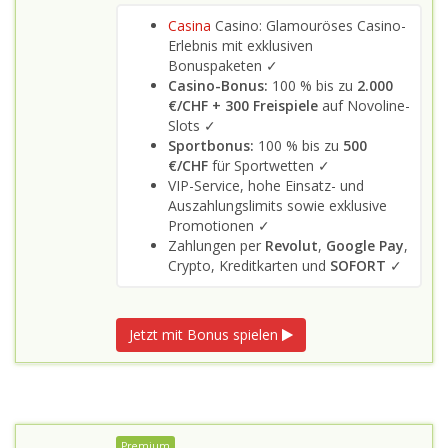
Casina
Casino: Glamouröses Casino-
Erlebnis mit exklusiven
Bonuspaketen ✓
Casino-Bonus:
100 % bis zu
2.000
€/CHF + 300 Freispiele
auf Novoline-
Slots ✓
Sportbonus:
100 % bis zu
500
€/CHF
für Sportwetten ✓
VIP-Service, hohe Einsatz- und
Auszahlungslimits sowie exklusive
Promotionen ✓
Zahlungen per
Revolut
,
Google Pay
,
Crypto, Kreditkarten und
SOFORT
✓
Jetzt mit Bonus spielen
Premium