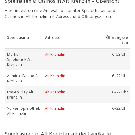
Spielhallen & Casinos in Alt Krenzlin – Übersicht
Hier findest du eine Auswahl bekannter Spielotheken und
Casinos in Alt Krenzlin mit Adresse und Öffnungszeiten.
Spielcasino
Adresse
Öffnungsze
iten
Merkur
Alt Krenzlin
6–23 Uhr
Spielothek Alt
Krenzlin
Admiral Casino Alt
Alt Krenzlin
6–22 Uhr
Krenzlin
Löwen Play Alt
Alt Krenzlin
6–22 Uhr
Krenzlin
Vulkan Spielothek
Alt Krenzlin
6–22 Uhr
Alt Krenzlin
Spielcasinos in Alt Krenzlin auf der Landkarte