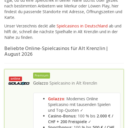
Egal, ob du eine Spielothek in deiner Nähe suchst oder gezielt
nach bestimmten Anbietern wie Merkur oder Löwen Play, hier
findest du passende Standorte mit Adresse, Öffnungszeiten und
Karte.
Unser Verzeichnis deckt alle
Spielcasinos in Deutschland
ab und
hilft dir, schnell die nächste Spielhalle in Alt Krenzlin und in der
Nähe zu finden.
Beliebte Online-Spielcasinos für Alt Krenzlin |
August 2026
Premium
online
Golazzo
Spielcasino in
Alt Krenzlin
Golazzo
: Modernes Online
Spielcasino mit tausenden Spielen
und Top-Quoten ✓
Casino-Bonus:
100 % bis
2.000 € /
CHF + 200 Freispiele
✓
Sportbonus:
100 % bis
500 € / CHF