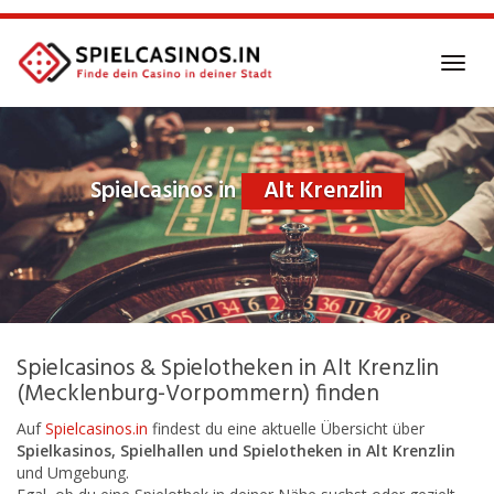
Skip
to
main
Toggl
content
navig
Spielcasinos in
Alt Krenzlin
Spielcasinos & Spielotheken in Alt Krenzlin
(Mecklenburg-Vorpommern) finden
Auf
Spielcasinos.in
findest du eine aktuelle Übersicht über
Spielkasinos,
Spielhallen und Spielotheken in Alt Krenzlin
und Umgebung.