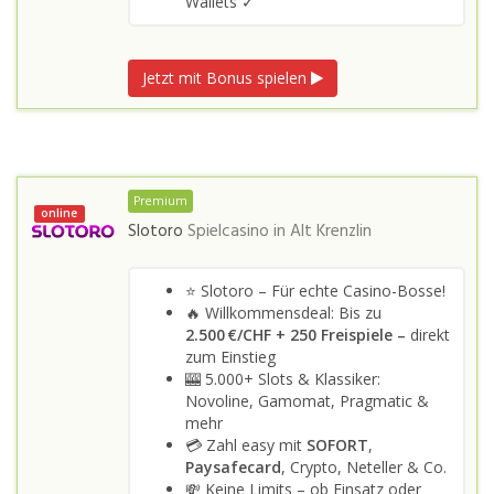
Wallets ✓
Jetzt mit Bonus spielen
Premium
online
Slotoro
Spielcasino in
Alt Krenzlin
⭐ Slotoro – Für echte Casino-Bosse!
🔥 Willkommensdeal: Bis zu
2.500 €/CHF + 250 Freispiele –
direkt
zum Einstieg
🎰 5.000+ Slots & Klassiker:
Novoline, Gamomat, Pragmatic &
mehr
💳 Zahl easy mit
SOFORT
,
Paysafecard
, Crypto, Neteller & Co.
💸 Keine Limits – ob Einsatz oder