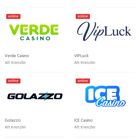
online
online
Verde Casino
VIPLuck
Alt Krenzlin
Alt Krenzlin
online
online
Golazzo
ICE Casino
Alt Krenzlin
Alt Krenzlin