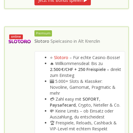
Jetzt mit Bonus spielen
Premium
online
Slotoro
Spielcasino in
Alt Krenzlin
⭐
Slotoro
– Für echte Casino-Bosse!
🔥 Willkommensdeal: Bis zu
2.500 €/CHF + 250 Freispiele –
direkt
zum Einstieg
🎰 5.000+ Slots & Klassiker:
Novoline, Gamomat, Pragmatic &
mehr
💳 Zahl easy mit
SOFORT
,
Paysafecard
, Crypto, Neteller & Co.
💸 Keine Limits – ob Einsatz oder
Auszahlung, du entscheidest
🏆 Freispiele, Reloads, Cashback &
VIP-Level mit echtem Respekt