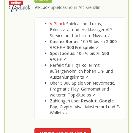
online
VIPLuck
Spielcasino in
Alt Krenzlin
VIPLuck
Spielcasino: Luxus,
Exklusivität und erstklassiger VIP-
Service auf höchstem Niveau ✓
Casino-Bonus:
100 % bis zu
2.000
€/CHF + 300 Freispiele
✓
Sportbonus:
100 % bis zu
500
€/CHF
✓
Perfekt für High Roller mit
außergewöhnlich hohen Ein- und
Auszahlungslimits ✓
Über 5.000 Spiele von Novomatic,
Pragmatic Play, Gamomat und
weiteren Top-Studios ✓
Zahlungen über
Revolut
,
Google
Pay
, Crypto, Visa, Mastercard und E-
Wallets ✓