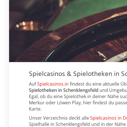
Spielcasinos & Spielotheken in S
Auf
Spielcasinos.in
findest du eine aktuelle Ü
Spielotheken in Schenklengsfeld
und Umgebu
Egal, ob du eine Spielothek in deiner Nähe s
Merkur oder Löwen Play, hier findest du pas
Karte.
Unser Verzeichnis deckt alle
Spielcasinos in 
Spielhalle in Schenklengsfeld und in der Nähe 