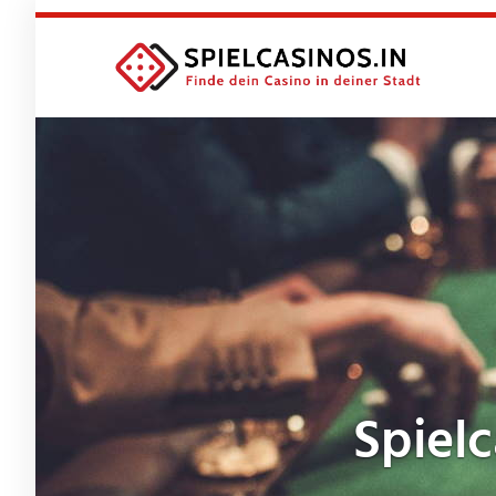
Skip
to
main
content
Spielc