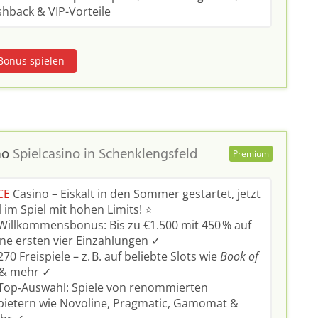
hback & VIP-Vorteile
 Bonus spielen
no
Spielcasino in
Schenklengsfeld
Premium
CE
Casino – Eiskalt in den Sommer gestartet, jetzt
l im Spiel mit hohen Limits! ⭐
Willkommensbonus: Bis zu €1.500 mit 450 % auf
ne ersten vier Einzahlungen ✓
270 Freispiele – z. B. auf beliebte Slots wie
Book of
& mehr ✓
 Top‑Auswahl: Spiele von renommierten
bietern wie Novoline, Pragmatic, Gamomat &