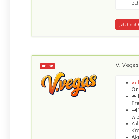
ec
Jetzt mit
V. Vegas
online
Vu
Onl
🔥
Fre
🎰
wi
Zah
Kre
Ak