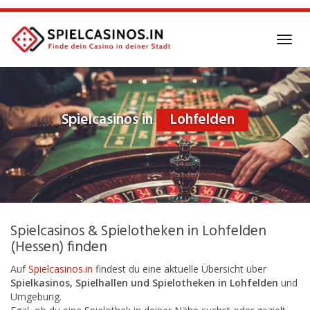
Skip
to
main
Toggl
content
navig
Spielcasinos in
Lohfelden
Spielcasinos & Spielotheken in Lohfelden
(Hessen) finden
Auf
Spielcasinos.in
findest du eine aktuelle Übersicht über
Spielkasinos,
Spielhallen und Spielotheken in Lohfelden
und
Umgebung.