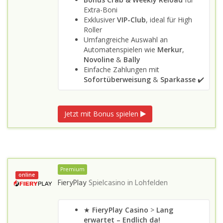
Extra-Boni
Exklusiver
VIP-Club
, ideal für High
Roller
Umfangreiche Auswahl an
Automatenspielen wie
Merkur
,
Novoline
&
Bally
Einfache Zahlungen mit
Sofortüberweisung
&
Sparkasse
✔️
Jetzt mit Bonus spielen
Premium
online
FieryPlay
Spielcasino in
Lohfelden
★
FieryPlay Casino
>
Lang
erwartet – Endlich da!