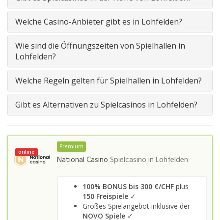
Welche Casino-Anbieter gibt es in Lohfelden?
Wie sind die Öffnungszeiten von Spielhallen in
Lohfelden?
Welche Regeln gelten für Spielhallen in Lohfelden?
Gibt es Alternativen zu Spielcasinos in Lohfelden?
Premium
online
National Casino
Spielcasino in
Lohfelden
100% BONUS bis 300 €/CHF
plus
150 Freispiele
✓
Großes Spielangebot inklusive der
NOVO Spiele
✓