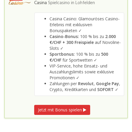
Casina
Spielcasino in
Lohfelden
Casina Casino: Glamouröses Casino-
Erlebnis mit exklusiven
Bonuspaketen ✓
Casino-Bonus:
100 % bis zu
2.000
€/CHF + 300 Freispiele
auf Novoline-
Slots ✓
Sportbonus:
100 % bis zu
500
€/CHF
für Sportwetten ✓
VIP-Service, hohe Einsatz- und
Auszahlungslimits sowie exklusive
Promotionen ✓
Zahlungen per
Revolut
,
Google Pay
,
Crypto, Kreditkarten und
SOFORT
✓
Jetzt mit Bonus spielen