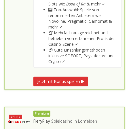
Slots wie
Book of Ra
& mehr ✓
🎰 Top‑Auswahl: Spiele von
renommierten Anbietern wie
Novoline, Pragmatic, Gamomat &
mehr ✓
🏆 Mehrfach ausgezeichnet und
betrieben von erfahrenen Profis der
Casino‑Szene ✓
💳 Gute Einzahlungsmethoden
inklusive SOFORT, Paysafecard und
Crypto ✓
Jetzt mit Bonus spielen
Premium
online
FieryPlay
Spielcasino in
Lohfelden