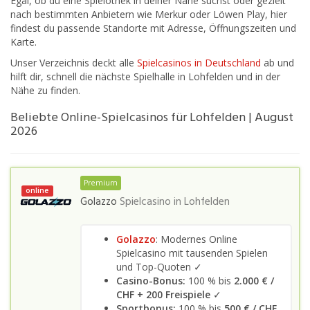
Egal, ob du eine Spielothek in deiner Nähe suchst oder gezielt
nach bestimmten Anbietern wie Merkur oder Löwen Play, hier
findest du passende Standorte mit Adresse, Öffnungszeiten und
Karte.
Unser Verzeichnis deckt alle
Spielcasinos in Deutschland
ab und
hilft dir, schnell die nächste Spielhalle in Lohfelden und in der
Nähe zu finden.
Beliebte Online-Spielcasinos für Lohfelden | August
2026
Premium
online
Golazzo
Spielcasino in
Lohfelden
Golazzo
: Modernes Online
Spielcasino mit tausenden Spielen
und Top-Quoten ✓
Casino-Bonus:
100 % bis
2.000 € /
CHF + 200 Freispiele
✓
Sportbonus:
100 % bis
500 € / CHF