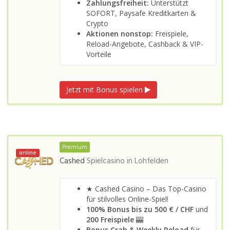
Zahlungsfreiheit:
Unterstützt
SOFORT, Paysafe Kreditkarten &
Crypto
Aktionen nonstop:
Freispiele,
Reload-Angebote, Cashback & VIP-
Vorteile
Jetzt mit Bonus spielen
Premium
online
Cashed
Spielcasino in
Lohfelden
★ Cashed Casino – Das Top-Casino
für stilvolles Online-Spiel!
100% Bonus bis zu 500 €
/ CHF
und
200 Freispiele
🎰
Bonus Crab & Weekly Reload
für