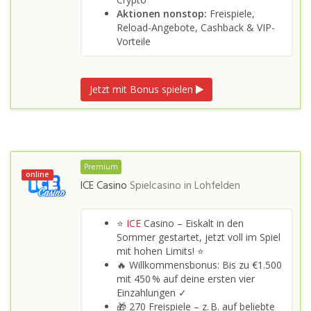
Aktionen nonstop:
Freispiele,
Reload-Angebote, Cashback & VIP-
Vorteile
Jetzt mit Bonus spielen
Premium
online
ICE Casino
Spielcasino in
Lohfelden
⭐
ICE
Casino – Eiskalt in den
Sommer gestartet, jetzt voll im Spiel
mit hohen Limits! ⭐
🔥 Willkommensbonus: Bis zu €1.500
mit 450 % auf deine ersten vier
Einzahlungen ✓
🎁 270 Freispiele – z. B. auf beliebte