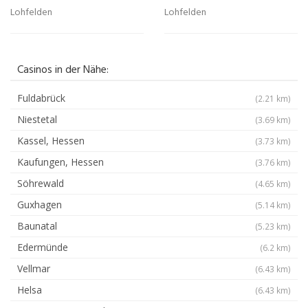
Lohfelden
Lohfelden
Casinos in der Nähe:
Fuldabrück
(2.21 km)
Niestetal
(3.69 km)
Kassel, Hessen
(3.73 km)
Kaufungen, Hessen
(3.76 km)
Söhrewald
(4.65 km)
Guxhagen
(5.14 km)
Baunatal
(5.23 km)
Edermünde
(6.2 km)
Vellmar
(6.43 km)
Helsa
(6.43 km)