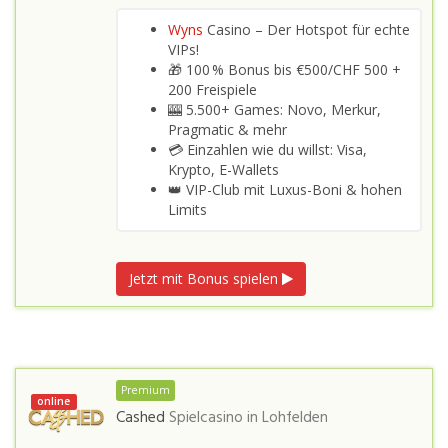
Wyns
Casino – Der Hotspot für echte
VIPs!
🎁 100 % Bonus bis €500/CHF 500 +
200 Freispiele
🎰 5.500+ Games: Novo, Merkur,
Pragmatic & mehr
💳 Einzahlen wie du willst: Visa,
Krypto, E-Wallets
👑 VIP-Club mit Luxus-Boni & hohen
Limits
Jetzt mit Bonus spielen
Premium
online
Cashed
Spielcasino in
Lohfelden