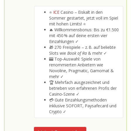
⭐
ICE
Casino – Eiskalt in den
Sommer gestartet, jetzt voll im Spiel
mit hohen Limits! ⭐
🔥 Willkommensbonus: Bis zu €1.500
mit 450 % auf deine ersten vier
Einzahlungen ✓
🎁 270 Freispiele – z. B. auf beliebte
Slots wie
Book of Ra
& mehr ✓
🎰 Top‑Auswahl: Spiele von
renommierten Anbietern wie
Novoline, Pragmatic, Gamomat &
mehr ✓
🏆 Mehrfach ausgezeichnet und
betrieben von erfahrenen Profis der
Casino‑Szene ✓
💳 Gute Einzahlungsmethoden
inklusive SOFORT, Paysafecard und
Crypto ✓