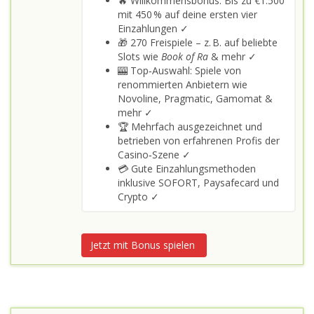
🔥 Willkommensbonus: Bis zu €1.500
mit 450 % auf deine ersten vier
Einzahlungen ✓
🎁 270 Freispiele – z. B. auf beliebte
Slots wie
Book of Ra
& mehr ✓
🎰 Top‑Auswahl: Spiele von
renommierten Anbietern wie
Novoline, Pragmatic, Gamomat &
mehr ✓
🏆 Mehrfach ausgezeichnet und
betrieben von erfahrenen Profis der
Casino‑Szene ✓
💳 Gute Einzahlungsmethoden
inklusive SOFORT, Paysafecard und
Crypto ✓
Jetzt mit Bonus spielen