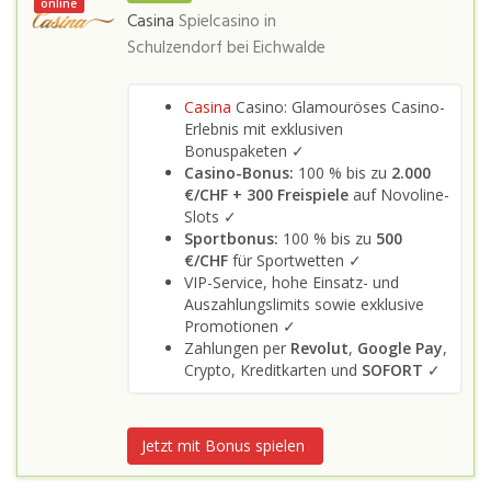
online
Casina
Spielcasino in
Schulzendorf bei Eichwalde
Casina
Casino: Glamouröses Casino-
Erlebnis mit exklusiven
Bonuspaketen ✓
Casino-Bonus:
100 % bis zu
2.000
€/CHF + 300 Freispiele
auf Novoline-
Slots ✓
Sportbonus:
100 % bis zu
500
€/CHF
für Sportwetten ✓
VIP-Service, hohe Einsatz- und
Auszahlungslimits sowie exklusive
Promotionen ✓
Zahlungen per
Revolut
,
Google Pay
,
Crypto, Kreditkarten und
SOFORT
✓
Jetzt mit Bonus spielen