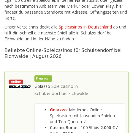
Egal, ob du eine Spielothek in deiner Nähe suchst oder gezielt
nach bestimmten Anbietern wie Merkur oder Löwen Play, hier
findest du passende Standorte mit Adresse, Öffnungszeiten und
Karte.
Unser Verzeichnis deckt alle
Spielcasinos in Deutschland
ab und
hilft dir, schnell die nächste Spielhalle in Schulzendorf bei
Eichwalde und in der Nähe zu finden.
Beliebte Online-Spielcasinos für Schulzendorf bei
Eichwalde | August 2026
Premium
online
Golazzo
Spielcasino in
Schulzendorf bei Eichwalde
Golazzo
: Modernes Online
Spielcasino mit tausenden Spielen
und Top-Quoten ✓
Casino-Bonus:
100 % bis
2.000 € /