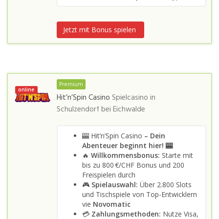
Jetzt mit Bonus spielen
Premium
online
Hit’n’Spin Casino
Spielcasino in
Schulzendorf bei Eichwalde
🎰 Hit’n’Spin Casino
– Dein
Abenteuer beginnt hier! 🎰
🔥
Willkommensbonus:
Starte mit
bis zu 800 €/CHF Bonus und 200
Freispielen durch
🎮
Spielauswahl:
Über 2.800 Slots
und Tischspiele von Top-Entwicklern
vie
Novomatic
💳
Zahlungsmethoden:
Nutze Visa,