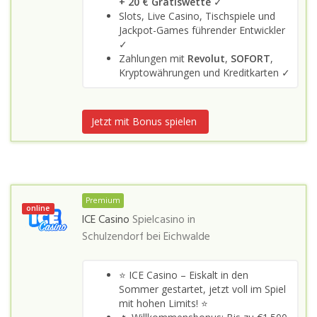
+ 20 € Gratiswette
✓
Slots, Live Casino, Tischspiele und
Jackpot-Games führender Entwickler
✓
Zahlungen mit
Revolut
,
SOFORT
,
Kryptowährungen und Kreditkarten ✓
Jetzt mit Bonus spielen
Premium
online
ICE Casino
Spielcasino in
Schulzendorf bei Eichwalde
⭐ ICE Casino – Eiskalt in den
Sommer gestartet, jetzt voll im Spiel
mit hohen Limits! ⭐