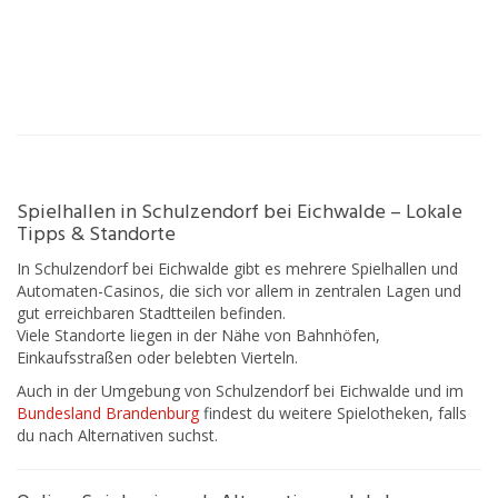
Spielhallen in Schulzendorf bei Eichwalde – Lokale
Tipps & Standorte
In Schulzendorf bei Eichwalde gibt es mehrere Spielhallen und
Automaten-Casinos, die sich vor allem in zentralen Lagen und
gut erreichbaren Stadtteilen befinden.
Viele Standorte liegen in der Nähe von Bahnhöfen,
Einkaufsstraßen oder belebten Vierteln.
Auch in der Umgebung von Schulzendorf bei Eichwalde und im
Bundesland Brandenburg
findest du weitere Spielotheken, falls
du nach Alternativen suchst.