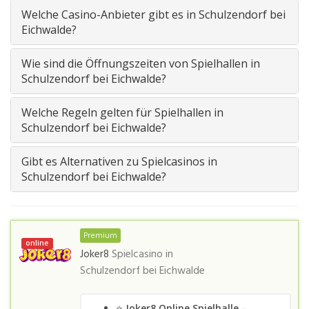
Welche Casino-Anbieter gibt es in Schulzendorf bei
Eichwalde?
Wie sind die Öffnungszeiten von Spielhallen in
Schulzendorf bei Eichwalde?
Welche Regeln gelten für Spielhallen in
Schulzendorf bei Eichwalde?
Gibt es Alternativen zu Spielcasinos in
Schulzendorf bei Eichwalde?
Premium
online
Joker8
Spielcasino in
Schulzendorf bei Eichwalde
⭐
Joker8 Online Spielhalle –