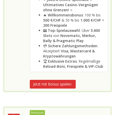
Ultimatives Casino-Vergnügen
ohne Grenzen!
⭐
🔥
Willkommensbonus
: 100 % bis
500 €/CHF
& 50 % bis
1.000 €/CHF
+
200 Freispiele
🎰
Top-Spielauswahl
: Über
5.600
Slots
von
Novomatic, Merkur,
Bally & Pragmatic Play
💳
Sichere Zahlungsmethoden
:
Akzeptiert
Visa, Mastercard &
Kryptowährungen
🏆
Exklusive Extras
: Regelmäßige
Reload-Boni, Freispiele & VIP-Club
Jetzt mit Bonus spielen
Premium