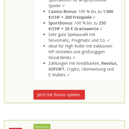
Spieler ✓
Casino-Bonus:
100 % bis zu
1.000
€/CHF + 200 Freispiele
✓
Sportbonus:
100 % bis zu
250
€/CHF + 20 € Gratiswette
✓
Sehr gute Spielausahl mit
Novomatic, Pragmatic und Co. ✓
Ideal für High Roller mit exklusiven
VIP-Vorteilen und großzügigen
Einsatzlimits ✓
Zahlungen mit Kreditkarten,
Revolut
,
SOFORT
, Crypto, Überweisung und
E-Wallets ✓
Jetzt mit Bonus spielen
Premium