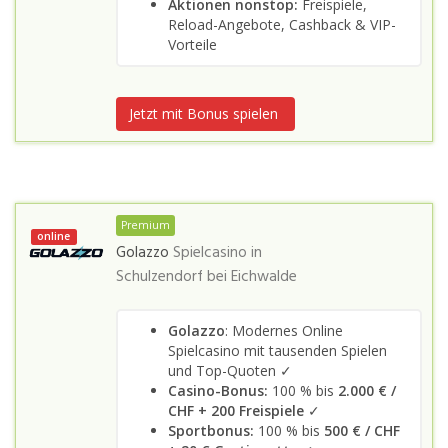
Aktionen nonstop:
Freispiele,
Reload-Angebote, Cashback & VIP-
Vorteile
Jetzt mit Bonus spielen
Premium
online
Golazzo
Spielcasino in
Schulzendorf bei Eichwalde
Golazzo
: Modernes Online
Spielcasino mit tausenden Spielen
und Top-Quoten ✓
Casino-Bonus:
100 % bis
2.000 € /
CHF + 200 Freispiele
✓
Sportbonus:
100 % bis
500 € / CHF