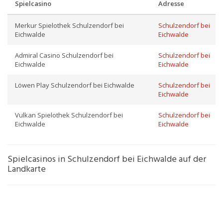
Spielcasino
Adresse
Merkur Spielothek Schulzendorf bei
Schulzendorf bei
Eichwalde
Eichwalde
Admiral Casino Schulzendorf bei
Schulzendorf bei
Eichwalde
Eichwalde
Löwen Play Schulzendorf bei Eichwalde
Schulzendorf bei
Eichwalde
Vulkan Spielothek Schulzendorf bei
Schulzendorf bei
Eichwalde
Eichwalde
Spielcasinos in Schulzendorf bei Eichwalde auf der
Landkarte