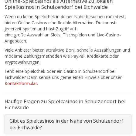
Online-Spielcasinos als Alternative zu lokalen
Spielkasinos in Schulzendorf bei Eichwalde
Wenn du keine Spielothek in deiner Nähe besuchen möchtest,
bieten Online Casinos eine flexible Alternative. Du kannst
jederzeit spielen und hast Zugriff auf
eine große Auswahl an Slots, Tischspielen und Live-Casino-
Angeboten.
Viele Anbieter bieten attraktive Boni, schnelle Auszahlungen und
moderne Zahlungsmethoden wie PayPal, Kreditkarte oder
Kryptowährungen.
Fehlt eine Spielothek oder ein Casino in Schulzendorf bei
Eichwalde? Dann sende uns gerne einen Hinweis über unser
Kontaktformular
.
Häufige Fragen zu Spielcasinos in Schulzendorf bei
Eichwalde
Gibt es Spielcasinos in der Nähe von Schulzendorf
bei Eichwalde?