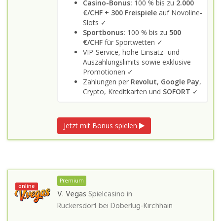
Casino-Bonus:
100 % bis zu
2.000
€/CHF + 300 Freispiele
auf Novoline-
Slots ✓
Sportbonus:
100 % bis zu
500
€/CHF
für Sportwetten ✓
VIP-Service, hohe Einsatz- und
Auszahlungslimits sowie exklusive
Promotionen ✓
Zahlungen per
Revolut
,
Google Pay
,
Crypto, Kreditkarten und
SOFORT
✓
Jetzt mit Bonus spielen
Premium
online
V. Vegas
Spielcasino in
Rückersdorf bei Doberlug-Kirchhain