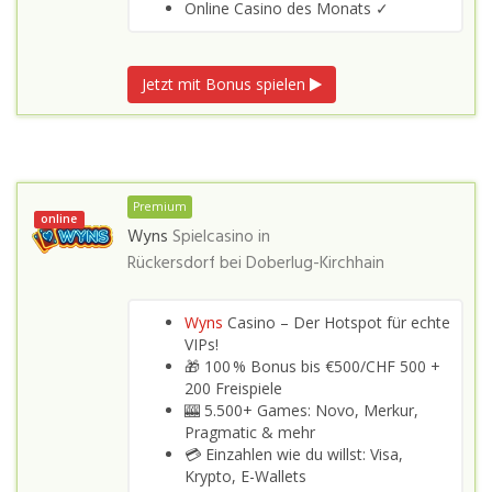
Online Casino des Monats ✓
Jetzt mit Bonus spielen
Premium
online
Wyns
Spielcasino in
Rückersdorf bei Doberlug-Kirchhain
Wyns
Casino – Der Hotspot für echte
VIPs!
🎁 100 % Bonus bis €500/CHF 500 +
200 Freispiele
🎰 5.500+ Games: Novo, Merkur,
Pragmatic & mehr
💳 Einzahlen wie du willst: Visa,
Krypto, E-Wallets