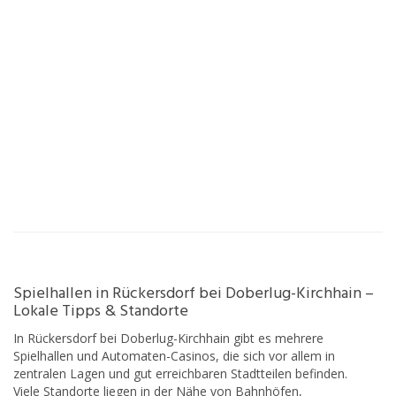
Spielhallen in Rückersdorf bei Doberlug-Kirchhain –
Lokale Tipps & Standorte
In Rückersdorf bei Doberlug-Kirchhain gibt es mehrere
Spielhallen und Automaten-Casinos, die sich vor allem in
zentralen Lagen und gut erreichbaren Stadtteilen befinden.
Viele Standorte liegen in der Nähe von Bahnhöfen,