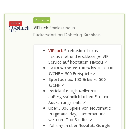
Premium
online
VIPLuck
Spielcasino in
Rückersdorf bei Doberlug-Kirchhain
VIPLuck
Spielcasino: Luxus,
Exklusivität und erstklassiger VIP-
Service auf höchstem Niveau ✓
Casino-Bonus:
100 % bis zu
2.000
€/CHF + 300 Freispiele
✓
Sportbonus:
100 % bis zu
500
€/CHF
✓
Perfekt für High Roller mit
außergewöhnlich hohen Ein- und
Auszahlungslimits ✓
Über 5.000 Spiele von Novomatic,
Pragmatic Play, Gamomat und
weiteren Top-Studios ✓
Zahlungen über
Revolut
,
Google