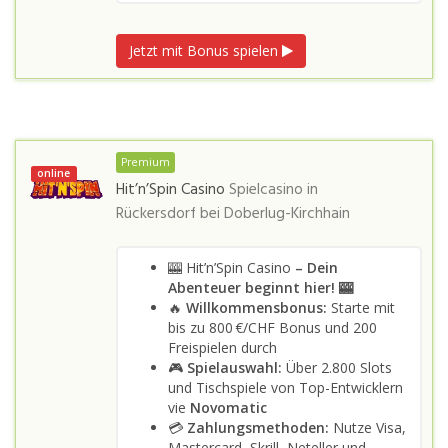
Jetzt mit Bonus spielen
Premium
online
Hit’n’Spin Casino
Spielcasino in
Rückersdorf bei Doberlug-Kirchhain
🎰 Hit’n’Spin Casino
– Dein
Abenteuer beginnt hier! 🎰
🔥
Willkommensbonus:
Starte mit
bis zu 800 €/CHF Bonus und 200
Freispielen durch
🎮
Spielauswahl:
Über 2.800 Slots
und Tischspiele von Top-Entwicklern
vie
Novomatic
💳
Zahlungsmethoden:
Nutze Visa,
Mastercard, Skrill, Neteller und