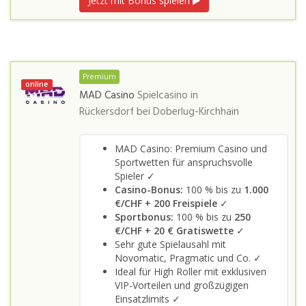
Jetzt mit Bonus spielen
Premium
online
MAD Casino
Spielcasino in
Rückersdorf bei Doberlug-Kirchhain
MAD Casino: Premium Casino und
Sportwetten für anspruchsvolle
Spieler ✓
Casino-Bonus:
100 % bis zu
1.000
€/CHF + 200 Freispiele
✓
Sportbonus:
100 % bis zu
250
€/CHF + 20 € Gratiswette
✓
Sehr gute Spielausahl mit
Novomatic, Pragmatic und Co. ✓
Ideal für High Roller mit exklusiven
VIP-Vorteilen und großzügigen
Einsatzlimits ✓