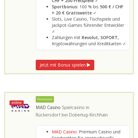
CHF + 200 Freispiele
✓
Sportbonus:
100 % bis
500 € / CHF
+ 20 € Gratiswette
✓
Slots, Live Casino, Tischspiele und
Jackpot-Games führender Entwickler
✓
Zahlungen mit
Revolut
,
SOFORT
,
Kryptowährungen und Kreditkarten ✓
Jetzt mit Bonus spielen
Premium
online
MAD Casino
Spielcasino in
Rückersdorf bei Doberlug-Kirchhain
MAD Casino
: Premium Casino und
Sportwetten für anspruchsvolle