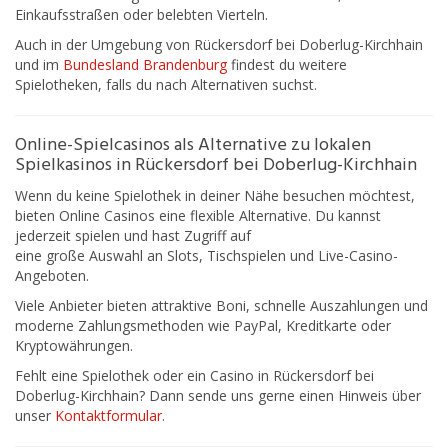
Einkaufsstraßen oder belebten Vierteln.
Auch in der Umgebung von Rückersdorf bei Doberlug-Kirchhain
und im
Bundesland Brandenburg
findest du weitere
Spielotheken, falls du nach Alternativen suchst.
Online-Spielcasinos als Alternative zu lokalen
Spielkasinos in Rückersdorf bei Doberlug-Kirchhain
Wenn du keine Spielothek in deiner Nähe besuchen möchtest,
bieten Online Casinos eine flexible Alternative. Du kannst
jederzeit spielen und hast Zugriff auf
eine große Auswahl an Slots, Tischspielen und Live-Casino-
Angeboten.
Viele Anbieter bieten attraktive Boni, schnelle Auszahlungen und
moderne Zahlungsmethoden wie PayPal, Kreditkarte oder
Kryptowährungen.
Fehlt eine Spielothek oder ein Casino in Rückersdorf bei
Doberlug-Kirchhain? Dann sende uns gerne einen Hinweis über
unser
Kontaktformular
.