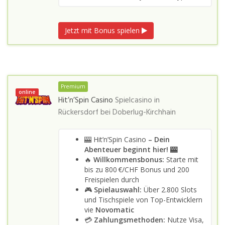
Jetzt mit Bonus spielen
Premium
online
Hit’n’Spin Casino
Spielcasino in
Rückersdorf bei Doberlug-Kirchhain
🎰 Hit’n’Spin Casino
– Dein
Abenteuer beginnt hier! 🎰
🔥
Willkommensbonus:
Starte mit
bis zu 800 €/CHF Bonus und 200
Freispielen durch
🎮
Spielauswahl:
Über 2.800 Slots
und Tischspiele von Top-Entwicklern
vie
Novomatic
💳
Zahlungsmethoden:
Nutze Visa,