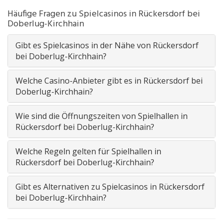
Häufige Fragen zu Spielcasinos in Rückersdorf bei
Doberlug-Kirchhain
Gibt es Spielcasinos in der Nähe von Rückersdorf
bei Doberlug-Kirchhain?
Welche Casino-Anbieter gibt es in Rückersdorf bei
Doberlug-Kirchhain?
Wie sind die Öffnungszeiten von Spielhallen in
Rückersdorf bei Doberlug-Kirchhain?
Welche Regeln gelten für Spielhallen in
Rückersdorf bei Doberlug-Kirchhain?
Gibt es Alternativen zu Spielcasinos in Rückersdorf
bei Doberlug-Kirchhain?