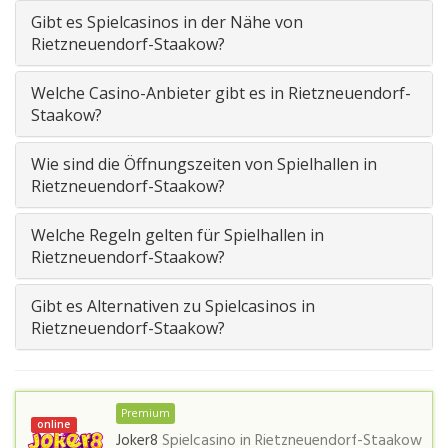
Gibt es Spielcasinos in der Nähe von
Rietzneuendorf-Staakow?
Welche Casino-Anbieter gibt es in Rietzneuendorf-
Staakow?
Wie sind die Öffnungszeiten von Spielhallen in
Rietzneuendorf-Staakow?
Welche Regeln gelten für Spielhallen in
Rietzneuendorf-Staakow?
Gibt es Alternativen zu Spielcasinos in
Rietzneuendorf-Staakow?
Premium
online
Joker8
Spielcasino in
Rietzneuendorf-Staakow