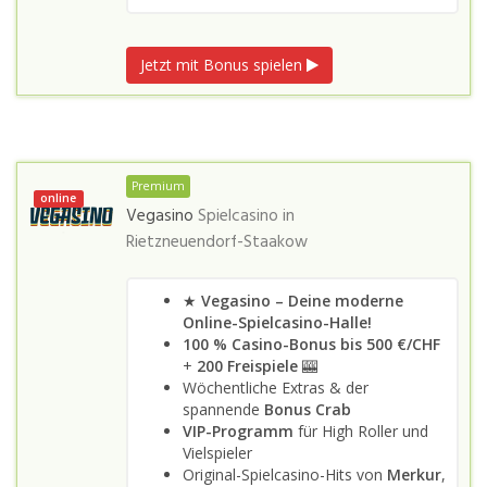
Jetzt mit Bonus spielen
Premium
online
Vegasino
Spielcasino in
Rietzneuendorf-Staakow
★
Vegasino – Deine moderne
Online-Spielcasino-Halle!
100 % Casino-Bonus bis 500 €/CHF
+
200 Freispiele
🎰
Wöchentliche Extras & der
spannende
Bonus Crab
VIP-Programm
für High Roller und
Vielspieler
Original-Spielcasino-Hits von
Merkur
,