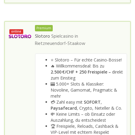
Premium
online
Slotoro
Spielcasino in
Rietzneuendorf-Staakow
⭐ Slotoro – Für echte Casino-Bosse!
🔥 Willkommensdeal: Bis zu
2.500 €/CHF + 250 Freispiele –
direkt
zum Einstieg
🎰 5.000+ Slots & Klassiker:
Novoline, Gamomat, Pragmatic &
mehr
💳 Zahl easy mit
SOFORT
,
Paysafecard
, Crypto, Neteller & Co.
💸 Keine Limits – ob Einsatz oder
Auszahlung, du entscheidest
🏆 Freispiele, Reloads, Cashback &
VIP-Level mit echtem Respekt