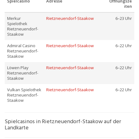
Spielcasino
Adresse
Öffnungsze
iten
Merkur
Rietzneuendorf-Staakow
6–23 Uhr
Spielothek
Rietzneuendorf-
Staakow
Admiral Casino
Rietzneuendorf-Staakow
6–22 Uhr
Rietzneuendorf-
Staakow
Löwen Play
Rietzneuendorf-Staakow
6–22 Uhr
Rietzneuendorf-
Staakow
Vulkan Spielothek
Rietzneuendorf-Staakow
6–22 Uhr
Rietzneuendorf-
Staakow
Spielcasinos in Rietzneuendorf-Staakow auf der
Landkarte