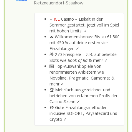
Rietzneuendorf-Staakow
⭐
ICE
Casino – Eiskalt in den
Sommer gestartet, jetzt voll im Spiel
mit hohen Limits! ⭐
🔥 Willkommensbonus: Bis zu €1.500
mit 450 % auf deine ersten vier
Einzahlungen ✓
🎁 270 Freispiele – z. B. auf beliebte
Slots wie
Book of Ra
& mehr ✓
🎰 Top‑Auswahl: Spiele von
renommierten Anbietern wie
Novoline, Pragmatic, Gamomat &
mehr ✓
🏆 Mehrfach ausgezeichnet und
betrieben von erfahrenen Profis der
Casino‑Szene ✓
💳 Gute Einzahlungsmethoden
inklusive SOFORT, Paysafecard und
Crypto ✓