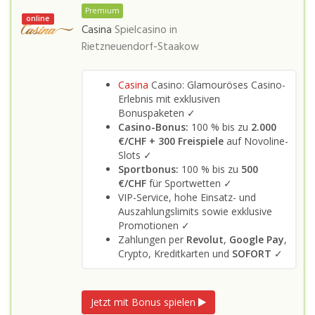
Premium
online
Casina
Spielcasino in
Rietzneuendorf-Staakow
Casina
Casino: Glamouröses Casino-
Erlebnis mit exklusiven
Bonuspaketen ✓
Casino-Bonus:
100 % bis zu
2.000
€/CHF + 300 Freispiele
auf Novoline-
Slots ✓
Sportbonus:
100 % bis zu
500
€/CHF
für Sportwetten ✓
VIP-Service, hohe Einsatz- und
Auszahlungslimits sowie exklusive
Promotionen ✓
Zahlungen per
Revolut
,
Google Pay
,
Crypto, Kreditkarten und
SOFORT
✓
Jetzt mit Bonus spielen