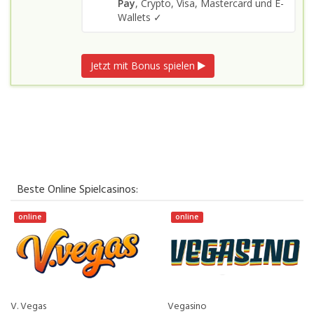
Pay
, Crypto, Visa, Mastercard und E-
Wallets ✓
Jetzt mit Bonus spielen
Beste Online Spielcasinos:
online
online
V. Vegas
Vegasino