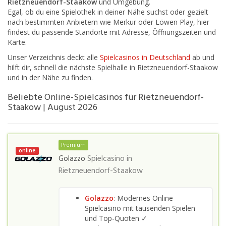
Rietzneuendorf-Staakow
und Umgebung.
Egal, ob du eine Spielothek in deiner Nähe suchst oder gezielt
nach bestimmten Anbietern wie Merkur oder Löwen Play, hier
findest du passende Standorte mit Adresse, Öffnungszeiten und
Karte.
Unser Verzeichnis deckt alle
Spielcasinos in Deutschland
ab und
hilft dir, schnell die nächste Spielhalle in Rietzneuendorf-Staakow
und in der Nähe zu finden.
Beliebte Online-Spielcasinos für Rietzneuendorf-
Staakow | August 2026
Premium
online
Golazzo
Spielcasino in
Rietzneuendorf-Staakow
Golazzo
: Modernes Online
Spielcasino mit tausenden Spielen
und Top-Quoten ✓