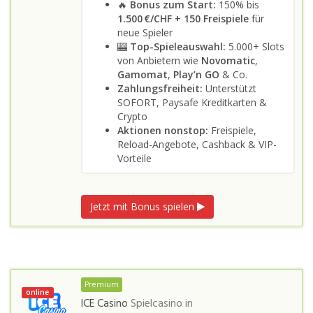
🔥
Bonus zum Start:
150% bis
1.500 €/CHF + 150 Freispiele
für
neue Spieler
🎰
Top-Spieleauswahl:
5.000+ Slots
von Anbietern wie
Novomatic
,
Gamomat
,
Play’n GO
& Co.
Zahlungsfreiheit:
Unterstützt
SOFORT, Paysafe Kreditkarten &
Crypto
Aktionen nonstop:
Freispiele,
Reload-Angebote, Cashback & VIP-
Vorteile
Jetzt mit Bonus spielen
Premium
online
ICE Casino
Spielcasino in