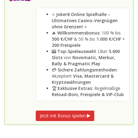
⭐
Joker8 Online Spielhalle –
Ultimatives Casino-Vergnügen
ohne Grenzen!
⭐
🔥
Willkommensbonus
: 100 % bis
500 €/CHF
& 50 % bis
1.000 €/CHF
+
200 Freispiele
🎰
Top-Spielauswahl
: Über
5.600
Slots
von
Novomatic, Merkur,
Bally & Pragmatic Play
💳
Sichere Zahlungsmethoden
:
Akzeptiert
Visa, Mastercard &
Kryptowährungen
🏆
Exklusive Extras
: Regelmäßige
Reload-Boni, Freispiele & VIP-Club
Jetzt mit Bonus spielen