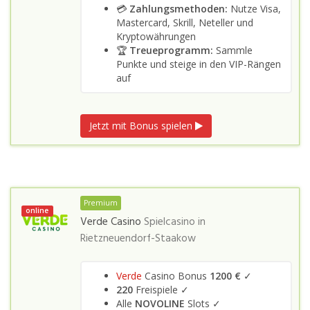
💳
Zahlungsmethoden:
Nutze Visa,
Mastercard, Skrill, Neteller und
Kryptowährungen
🏆
Treueprogramm:
Sammle
Punkte und steige in den VIP-Rängen
auf
Jetzt mit Bonus spielen
Premium
online
Verde Casino
Spielcasino in
Rietzneuendorf-Staakow
Verde
Casino Bonus
1200 €
✓
220
Freispiele ✓
Alle
NOVOLINE
Slots ✓