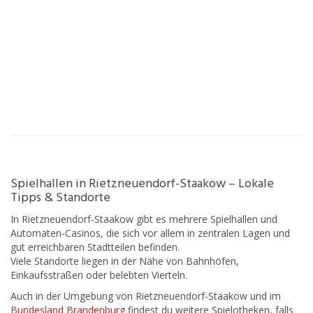
Spielhallen in Rietzneuendorf-Staakow – Lokale
Tipps & Standorte
In Rietzneuendorf-Staakow gibt es mehrere Spielhallen und
Automaten-Casinos, die sich vor allem in zentralen Lagen und
gut erreichbaren Stadtteilen befinden.
Viele Standorte liegen in der Nähe von Bahnhöfen,
Einkaufsstraßen oder belebten Vierteln.
Auch in der Umgebung von Rietzneuendorf-Staakow und im
Bundesland Brandenburg
findest du weitere Spielotheken, falls