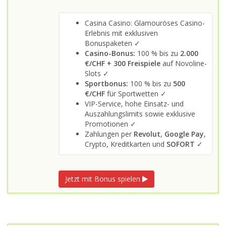
Casina Casino: Glamouröses Casino-
Erlebnis mit exklusiven
Bonuspaketen ✓
Casino-Bonus:
100 % bis zu
2.000
€/CHF + 300 Freispiele
auf Novoline-
Slots ✓
Sportbonus:
100 % bis zu
500
€/CHF
für Sportwetten ✓
VIP-Service, hohe Einsatz- und
Auszahlungslimits sowie exklusive
Promotionen ✓
Zahlungen per
Revolut
,
Google Pay
,
Crypto, Kreditkarten und
SOFORT
✓
Jetzt mit Bonus spielen