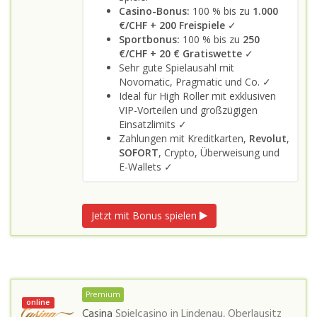
Casino-Bonus:
100 % bis zu
1.000
€/CHF + 200 Freispiele
✓
Sportbonus:
100 % bis zu
250
€/CHF + 20 € Gratiswette
✓
Sehr gute Spielausahl mit
Novomatic, Pragmatic und Co. ✓
Ideal für High Roller mit exklusiven
VIP-Vorteilen und großzügigen
Einsatzlimits ✓
Zahlungen mit Kreditkarten,
Revolut
,
SOFORT
, Crypto, Überweisung und
E-Wallets ✓
Jetzt mit Bonus spielen
Premium
online
Casina
Spielcasino in
Lindenau, Oberlausitz