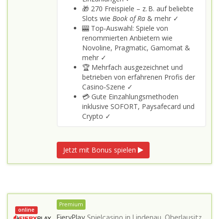
🎁 270 Freispiele – z. B. auf beliebte
Slots wie
Book of Ra
& mehr ✓
🎰 Top‑Auswahl: Spiele von
renommierten Anbietern wie
Novoline, Pragmatic, Gamomat &
mehr ✓
🏆 Mehrfach ausgezeichnet und
betrieben von erfahrenen Profis der
Casino‑Szene ✓
💳 Gute Einzahlungsmethoden
inklusive SOFORT, Paysafecard und
Crypto ✓
Jetzt mit Bonus spielen
Premium
online
FieryPlay
Spielcasino in
Lindenau, Oberlausitz