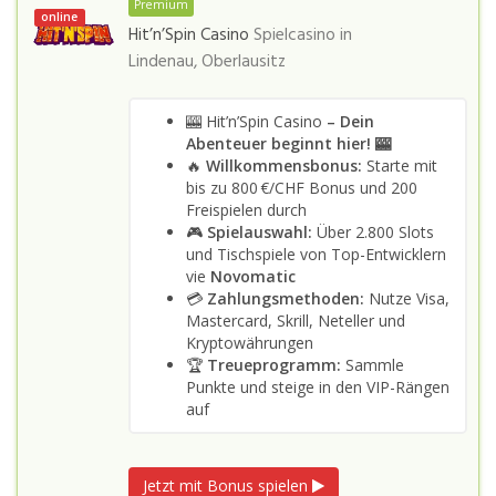
Premium
online
Hit’n’Spin Casino
Spielcasino in
Lindenau, Oberlausitz
🎰 Hit’n’Spin Casino
– Dein
Abenteuer beginnt hier! 🎰
🔥
Willkommensbonus:
Starte mit
bis zu 800 €/CHF Bonus und 200
Freispielen durch
🎮
Spielauswahl:
Über 2.800 Slots
und Tischspiele von Top-Entwicklern
vie
Novomatic
💳
Zahlungsmethoden:
Nutze Visa,
Mastercard, Skrill, Neteller und
Kryptowährungen
🏆
Treueprogramm:
Sammle
Punkte und steige in den VIP-Rängen
auf
Jetzt mit Bonus spielen