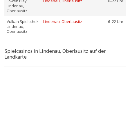
Löwen Play
Lindenau, Oberlausitz
6–22 Uhr
Lindenau,
Oberlausitz
Vulkan Spielothek
Lindenau, Oberlausitz
6–22 Uhr
Lindenau,
Oberlausitz
Spielcasinos in Lindenau, Oberlausitz auf der
Landkarte