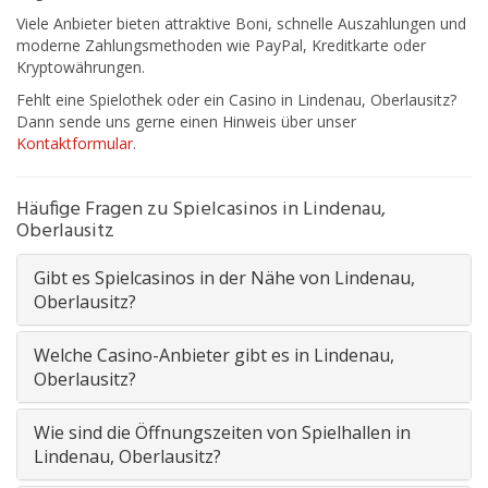
Viele Anbieter bieten attraktive Boni, schnelle Auszahlungen und
moderne Zahlungsmethoden wie PayPal, Kreditkarte oder
Kryptowährungen.
Fehlt eine Spielothek oder ein Casino in Lindenau, Oberlausitz?
Dann sende uns gerne einen Hinweis über unser
Kontaktformular
.
Häufige Fragen zu Spielcasinos in Lindenau,
Oberlausitz
Gibt es Spielcasinos in der Nähe von Lindenau,
Oberlausitz?
Welche Casino-Anbieter gibt es in Lindenau,
Oberlausitz?
Wie sind die Öffnungszeiten von Spielhallen in
Lindenau, Oberlausitz?