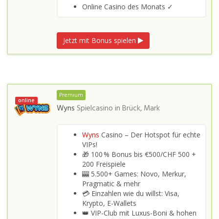
Online Casino des Monats ✓
Jetzt mit Bonus spielen
Premium
online
Wyns
Spielcasino in
Brück, Mark
Wyns
Casino – Der Hotspot für echte
VIPs!
🎁 100 % Bonus bis €500/CHF 500 +
200 Freispiele
🎰 5.500+ Games: Novo, Merkur,
Pragmatic & mehr
💳 Einzahlen wie du willst: Visa,
Krypto, E-Wallets
👑 VIP-Club mit Luxus-Boni & hohen