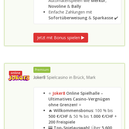
Automatenspielen wie
Merkur
,
Novoline
&
Bally
Einfache Zahlungen mit
Sofortüberweisung
&
Sparkasse
✔️
Jetzt mit Bonus spielen
Premium
online
Joker8
Spielcasino in
Brück, Mark
⭐
Joker8
Online Spielhalle –
Ultimatives Casino-Vergnügen
ohne Grenzen!
⭐
🔥
Willkommensbonus
: 100 % bis
500 €/CHF
& 50 % bis
1.000 €/CHF
+
200 Freispiele
🎰
Top-Spielauswahl
: Über
5.600