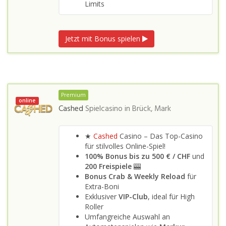
Limits
Jetzt mit Bonus spielen
Premium
online
Cashed
Spielcasino in
Brück, Mark
★
Cashed
Casino – Das Top-Casino
für stilvolles Online-Spiel!
100% Bonus bis zu 500 €
/ CHF
und
200 Freispiele
🎰
Bonus Crab & Weekly Reload
für
Extra-Boni
Exklusiver
VIP-Club
, ideal für High
Roller
Umfangreiche Auswahl an