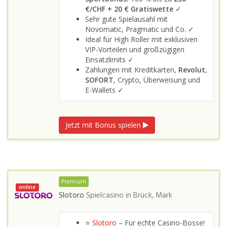
€/CHF + 20 € Gratiswette
✓
Sehr gute Spielausahl mit
Novomatic, Pragmatic und Co. ✓
Ideal für High Roller mit exklusiven
VIP-Vorteilen und großzügigen
Einsatzlimits ✓
Zahlungen mit Kreditkarten,
Revolut
,
SOFORT
, Crypto, Überweisung und
E-Wallets ✓
Jetzt mit Bonus spielen
Premium
online
Slotoro
Spielcasino in
Brück, Mark
⭐
Slotoro
– Für echte Casino-Bosse!