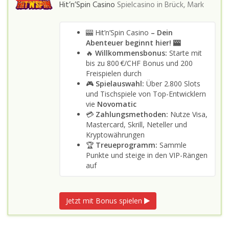
Hit’n’Spin Casino
Spielcasino in
Brück, Mark
🎰 Hit’n’Spin Casino
– Dein
Abenteuer beginnt hier! 🎰
🔥
Willkommensbonus:
Starte mit
bis zu 800 €/CHF Bonus und 200
Freispielen durch
🎮
Spielauswahl:
Über 2.800 Slots
und Tischspiele von Top-Entwicklern
vie
Novomatic
💳
Zahlungsmethoden:
Nutze Visa,
Mastercard, Skrill, Neteller und
Kryptowährungen
🏆
Treueprogramm:
Sammle
Punkte und steige in den VIP-Rängen
auf
Jetzt mit Bonus spielen