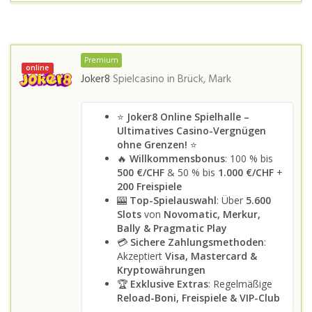
Premium
online
Joker8
Spielcasino in
Brück, Mark
⭐
Joker8 Online Spielhalle –
Ultimatives Casino-Vergnügen
ohne Grenzen!
⭐
🔥
Willkommensbonus
: 100 % bis
500 €/CHF
& 50 % bis
1.000 €/CHF
+
200 Freispiele
🎰
Top-Spielauswahl
: Über
5.600
Slots
von
Novomatic, Merkur,
Bally & Pragmatic Play
💳
Sichere Zahlungsmethoden
:
Akzeptiert
Visa, Mastercard &
Kryptowährungen
🏆
Exklusive Extras
: Regelmäßige
Reload-Boni, Freispiele & VIP-Club