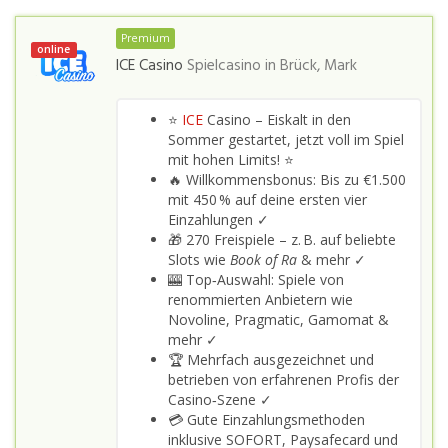
Premium
online
ICE Casino
Spielcasino in
Brück, Mark
⭐
ICE
Casino – Eiskalt in den
Sommer gestartet, jetzt voll im Spiel
mit hohen Limits! ⭐
🔥 Willkommensbonus: Bis zu €1.500
mit 450 % auf deine ersten vier
Einzahlungen ✓
🎁 270 Freispiele – z. B. auf beliebte
Slots wie
Book of Ra
& mehr ✓
🎰 Top‑Auswahl: Spiele von
renommierten Anbietern wie
Novoline, Pragmatic, Gamomat &
mehr ✓
🏆 Mehrfach ausgezeichnet und
betrieben von erfahrenen Profis der
Casino‑Szene ✓
💳 Gute Einzahlungsmethoden
inklusive SOFORT, Paysafecard und