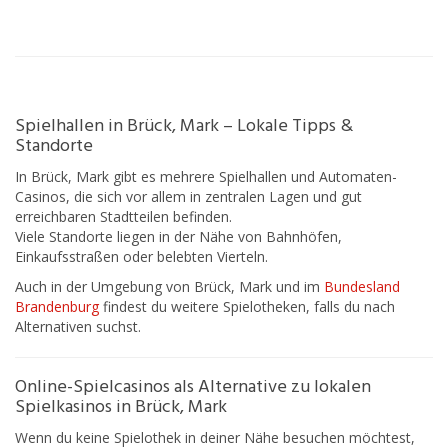
Spielhallen in Brück, Mark – Lokale Tipps &
Standorte
In Brück, Mark gibt es mehrere Spielhallen und Automaten-
Casinos, die sich vor allem in zentralen Lagen und gut
erreichbaren Stadtteilen befinden.
Viele Standorte liegen in der Nähe von Bahnhöfen,
Einkaufsstraßen oder belebten Vierteln.
Auch in der Umgebung von Brück, Mark und im
Bundesland
Brandenburg
findest du weitere Spielotheken, falls du nach
Alternativen suchst.
Online-Spielcasinos als Alternative zu lokalen
Spielkasinos in Brück, Mark
Wenn du keine Spielothek in deiner Nähe besuchen möchtest,