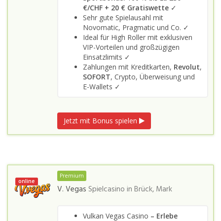
€/CHF + 20 € Gratiswette
✓
Sehr gute Spielausahl mit
Novomatic, Pragmatic und Co. ✓
Ideal für High Roller mit exklusiven
VIP-Vorteilen und großzügigen
Einsatzlimits ✓
Zahlungen mit Kreditkarten,
Revolut
,
SOFORT
, Crypto, Überweisung und
E-Wallets ✓
Jetzt mit Bonus spielen
Premium
online
V. Vegas
Spielcasino in
Brück, Mark
Vulkan Vegas Casino
– Erlebe