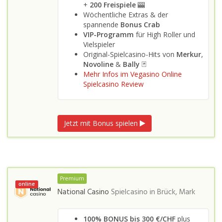
+
200 Freispiele
🎰
Wöchentliche Extras & der
spannende
Bonus Crab
VIP-Programm
für High Roller und
Vielspieler
Original-Spielcasino-Hits von
Merkur
,
Novoline
&
Bally
🃏
Mehr Infos im Vegasino Online
Spielcasino Review
Jetzt mit Bonus spielen
Premium
online
National Casino
Spielcasino in
Brück, Mark
100% BONUS bis 300 €/CHF
plus