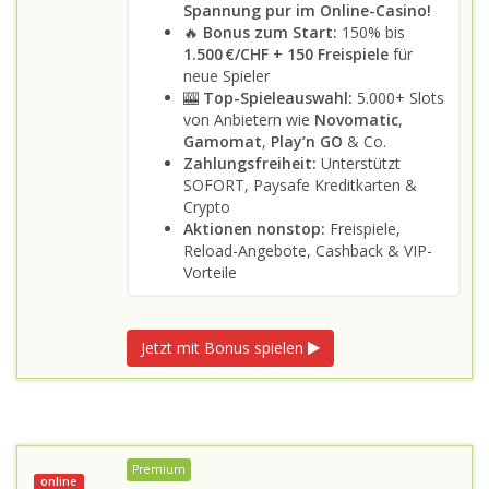
Spannung pur im Online-Casino!
🔥
Bonus zum Start:
150% bis
1.500 €/CHF + 150 Freispiele
für
neue Spieler
🎰
Top-Spieleauswahl:
5.000+ Slots
von Anbietern wie
Novomatic
,
Gamomat
,
Play’n GO
& Co.
Zahlungsfreiheit:
Unterstützt
SOFORT, Paysafe Kreditkarten &
Crypto
Aktionen nonstop:
Freispiele,
Reload-Angebote, Cashback & VIP-
Vorteile
Jetzt mit Bonus spielen
Premium
online