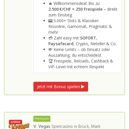
🔥 Willkommensdeal: Bis zu
2.500 €/CHF + 250 Freispiele –
direkt
zum Einstieg
🎰 5.000+ Slots & Klassiker:
Novoline, Gamomat, Pragmatic &
mehr
💳 Zahl easy mit
SOFORT
,
Paysafecard
, Crypto, Neteller & Co.
💸 Keine Limits – ob Einsatz oder
Auszahlung, du entscheidest
🏆 Freispiele, Reloads, Cashback &
VIP-Level mit echtem Respekt
Jetzt mit Bonus spielen
Premium
online
V. Vegas
Spielcasino in
Brück, Mark