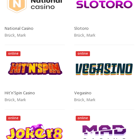
National Casino
Slotoro
Brück, Mark
Brück, Mark
online
online
Hit’n’Spin Casino
Vegasino
Brück, Mark
Brück, Mark
online
online