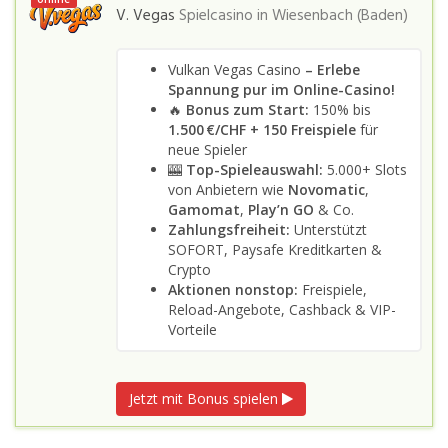
V. Vegas
Spielcasino in
Wiesenbach (Baden)
Vulkan Vegas Casino
– Erlebe
Spannung pur im Online-Casino!
🔥
Bonus zum Start:
150% bis
1.500 €/CHF + 150 Freispiele
für
neue Spieler
🎰
Top-Spieleauswahl:
5.000+ Slots
von Anbietern wie
Novomatic
,
Gamomat
,
Play’n GO
& Co.
Zahlungsfreiheit:
Unterstützt
SOFORT, Paysafe Kreditkarten &
Crypto
Aktionen nonstop:
Freispiele,
Reload-Angebote, Cashback & VIP-
Vorteile
Jetzt mit Bonus spielen