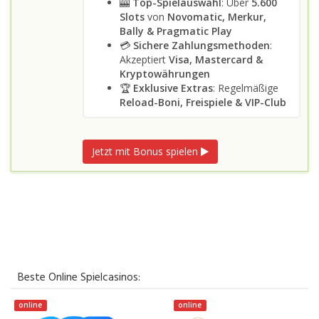
🎰
Top-Spielauswahl
: Über
5.600
Slots
von
Novomatic, Merkur,
Bally & Pragmatic Play
💳
Sichere Zahlungsmethoden
:
Akzeptiert
Visa, Mastercard &
Kryptowährungen
🏆
Exklusive Extras
: Regelmäßige
Reload-Boni, Freispiele & VIP-Club
Jetzt mit Bonus spielen
Beste Online Spielcasinos:
online
online