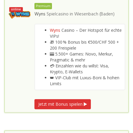
Premium
online
Wyns
Spielcasino in
Wiesenbach (Baden)
Wyns
Casino – Der Hotspot für echte
VIPs!
🎁 100 % Bonus bis €500/CHF 500 +
200 Freispiele
🎰 5.500+ Games: Novo, Merkur,
Pragmatic & mehr
💳 Einzahlen wie du willst: Visa,
Krypto, E-Wallets
👑 VIP-Club mit Luxus-Boni & hohen
Limits
Jetzt mit Bonus spielen