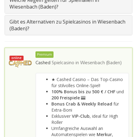
Welche Regeln gelten für Spielhallen in
Wiesenbach (Baden)?
Gibt es Alternativen zu Spielcasinos in Wiesenbach
(Baden)?
Premium
online
Cashed
Spielcasino in
Wiesenbach (Baden)
★ Cashed Casino – Das Top-Casino
für stilvolles Online-Spiel!
100% Bonus bis zu 500 €
/ CHF
und
200 Freispiele
🎰
Bonus Crab & Weekly Reload
für
Extra-Boni
Exklusiver
VIP-Club
, ideal für High
Roller
Umfangreiche Auswahl an
Automatenspielen wie
Merkur
,