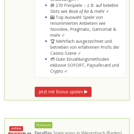
🎁 270 Freispiele – z. B. auf beliebte
Slots wie
Book of Ra
& mehr ✓
🎰 Top‑Auswahl: Spiele von
renommierten Anbietern wie
Novoline, Pragmatic, Gamomat &
mehr ✓
🏆 Mehrfach ausgezeichnet und
betrieben von erfahrenen Profis der
Casino‑Szene ✓
💳 Gute Einzahlungsmethoden
inklusive SOFORT, Paysafecard und
Crypto ✓
Jetzt mit Bonus spielen
Premium
online
FieryPlay
Spielcasino in
Wiesenbach (Baden)