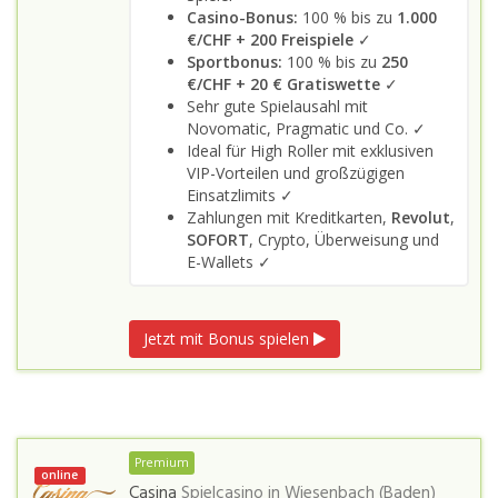
Casino-Bonus:
100 % bis zu
1.000
€/CHF + 200 Freispiele
✓
Sportbonus:
100 % bis zu
250
€/CHF + 20 € Gratiswette
✓
Sehr gute Spielausahl mit
Novomatic, Pragmatic und Co. ✓
Ideal für High Roller mit exklusiven
VIP-Vorteilen und großzügigen
Einsatzlimits ✓
Zahlungen mit Kreditkarten,
Revolut
,
SOFORT
, Crypto, Überweisung und
E-Wallets ✓
Jetzt mit Bonus spielen
Premium
online
Casina
Spielcasino in
Wiesenbach (Baden)