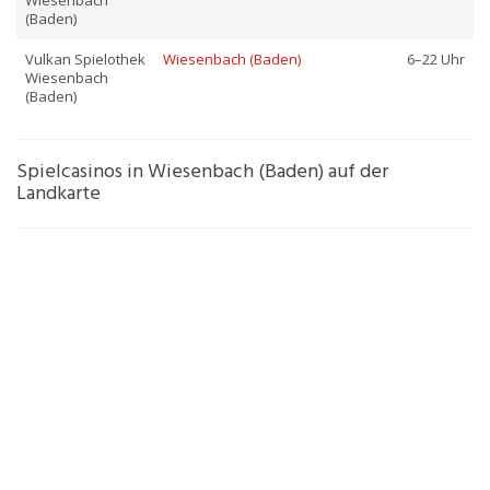
Wiesenbach
(Baden)
Vulkan Spielothek
Wiesenbach (Baden)
6–22 Uhr
Wiesenbach
(Baden)
Spielcasinos in Wiesenbach (Baden) auf der
Landkarte