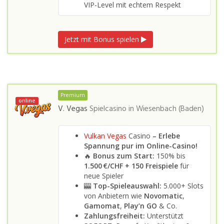
VIP-Level mit echtem Respekt
Jetzt mit Bonus spielen
Premium
online
V. Vegas
Spielcasino in
Wiesenbach (Baden)
Vulkan Vegas
Casino
– Erlebe
Spannung pur im Online-Casino!
🔥
Bonus zum Start:
150% bis
1.500 €/CHF + 150 Freispiele
für
neue Spieler
🎰
Top-Spieleauswahl:
5.000+ Slots
von Anbietern wie
Novomatic
,
Gamomat
,
Play’n GO
& Co.
Zahlungsfreiheit:
Unterstützt