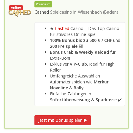
Premium
online
Cashed
Spielcasino in
Wiesenbach (Baden)
★
Cashed
Casino – Das Top-Casino
für stilvolles Online-Spiel!
100% Bonus bis zu 500 €
/ CHF
und
200 Freispiele
🎰
Bonus Crab & Weekly Reload
für
Extra-Boni
Exklusiver
VIP-Club
, ideal für High
Roller
Umfangreiche Auswahl an
Automatenspielen wie
Merkur
,
Novoline
&
Bally
Einfache Zahlungen mit
Sofortüberweisung
&
Sparkasse
✔️
Jetzt mit Bonus spielen