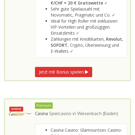
€/CHF + 20 € Gratiswette
✓
Sehr gute Spielausahl mit
Novomatic, Pragmatic und Co. ✓
Ideal für High Roller mit exklusiven
VIP-Vorteilen und großzügigen
Einsatzlimits ✓
Zahlungen mit Kreditkarten,
Revolut
,
SOFORT
, Crypto, Überweisung und
E-Wallets ✓
Jetzt mit Bonus spielen
Premium
online
Casina
Spielcasino in
Wiesenbach (Baden)
Casina Casino: Glamouröses Casino-