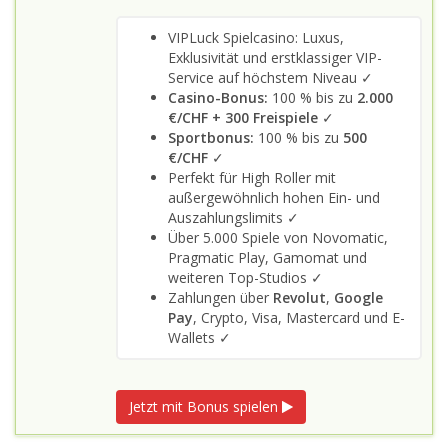
VIPLuck Spielcasino: Luxus,
Exklusivität und erstklassiger VIP-
Service auf höchstem Niveau ✓
Casino-Bonus:
100 % bis zu
2.000
€/CHF + 300 Freispiele
✓
Sportbonus:
100 % bis zu
500
€/CHF
✓
Perfekt für High Roller mit
außergewöhnlich hohen Ein- und
Auszahlungslimits ✓
Über 5.000 Spiele von Novomatic,
Pragmatic Play, Gamomat und
weiteren Top-Studios ✓
Zahlungen über
Revolut
,
Google
Pay
, Crypto, Visa, Mastercard und E-
Wallets ✓
Jetzt mit Bonus spielen