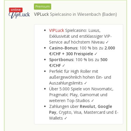
Premium
online
VIPLuck
Spielcasino in
Wiesenbach (Baden)
VIPLuck
Spielcasino: Luxus,
Exklusivität und erstklassiger VIP-
Service auf höchstem Niveau ✓
Casino-Bonus:
100 % bis zu
2.000
€/CHF + 300 Freispiele
✓
Sportbonus:
100 % bis zu
500
€/CHF
✓
Perfekt für High Roller mit
außergewöhnlich hohen Ein- und
Auszahlungslimits ✓
Über 5.000 Spiele von Novomatic,
Pragmatic Play, Gamomat und
weiteren Top-Studios ✓
Zahlungen über
Revolut
,
Google
Pay
, Crypto, Visa, Mastercard und E-
Wallets ✓