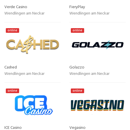
Verde Casino
FieryPlay
Wendlingen am Neckar
Wendlingen am Neckar
online
online
Cashed
Golazzo
Wendlingen am Neckar
Wendlingen am Neckar
online
online
ICE Casino
Vegasino