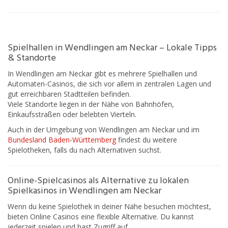
Spielhallen in Wendlingen am Neckar – Lokale Tipps
& Standorte
In Wendlingen am Neckar gibt es mehrere Spielhallen und
Automaten-Casinos, die sich vor allem in zentralen Lagen und
gut erreichbaren Stadtteilen befinden.
Viele Standorte liegen in der Nähe von Bahnhöfen,
Einkaufsstraßen oder belebten Vierteln.
Auch in der Umgebung von Wendlingen am Neckar und im
Bundesland Baden-Württemberg
findest du weitere
Spielotheken, falls du nach Alternativen suchst.
Online-Spielcasinos als Alternative zu lokalen
Spielkasinos in Wendlingen am Neckar
Wenn du keine Spielothek in deiner Nähe besuchen möchtest,
bieten Online Casinos eine flexible Alternative. Du kannst
jederzeit spielen und hast Zugriff auf