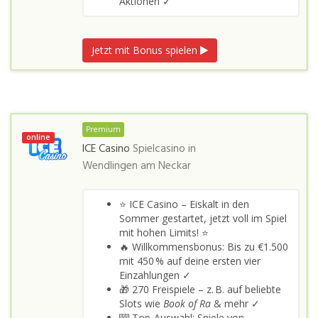
Aktionen ✓
Jetzt mit Bonus spielen
Premium
online
ICE Casino
Spielcasino in
Wendlingen am Neckar
⭐ ICE Casino – Eiskalt in den
Sommer gestartet, jetzt voll im Spiel
mit hohen Limits! ⭐
🔥 Willkommensbonus: Bis zu €1.500
mit 450 % auf deine ersten vier
Einzahlungen ✓
🎁 270 Freispiele – z. B. auf beliebte
Slots wie
Book of Ra
& mehr ✓
🎰 Top‑Auswahl: Spiele von