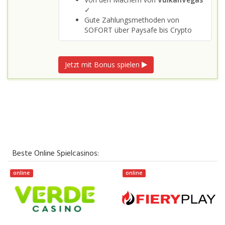
✓
Gute Zahlungsmethoden von
SOFORT über Paysafe bis Crypto
Jetzt mit Bonus spielen
Beste Online Spielcasinos:
online
online