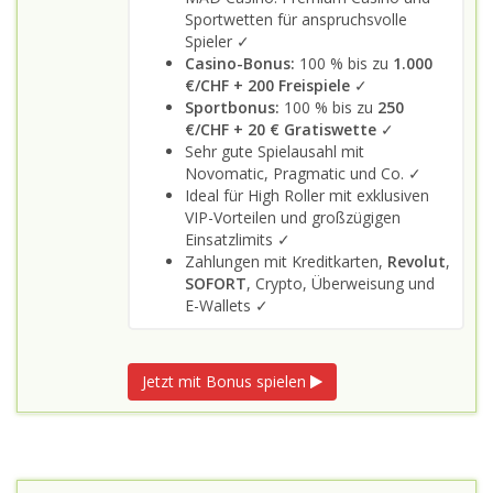
Sportwetten für anspruchsvolle
Spieler ✓
Casino-Bonus:
100 % bis zu
1.000
€/CHF + 200 Freispiele
✓
Sportbonus:
100 % bis zu
250
€/CHF + 20 € Gratiswette
✓
Sehr gute Spielausahl mit
Novomatic, Pragmatic und Co. ✓
Ideal für High Roller mit exklusiven
VIP-Vorteilen und großzügigen
Einsatzlimits ✓
Zahlungen mit Kreditkarten,
Revolut
,
SOFORT
, Crypto, Überweisung und
E-Wallets ✓
Jetzt mit Bonus spielen