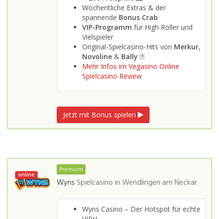
Wöchentliche Extras & der
spannende
Bonus Crab
VIP-Programm
für High Roller und
Vielspieler
Original-Spielcasino-Hits von
Merkur
,
Novoline
&
Bally
🃏
Mehr Infos im Vegasino Online
Spielcasino Review
Jetzt mit Bonus spielen
Premium
online
Wyns
Spielcasino in
Wendlingen am Neckar
Wyns Casino – Der Hotspot für echte
VIPs!