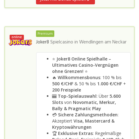
Premium
online
Joker8
Spielcasino in
Wendlingen am Neckar
⭐
Joker8 Online Spielhalle –
Ultimatives Casino-Vergnügen
ohne Grenzen!
⭐
🔥
Willkommensbonus
: 100 % bis
500 €/CHF
& 50 % bis
1.000 €/CHF
+
200 Freispiele
🎰
Top-Spielauswahl
: Über
5.600
Slots
von
Novomatic, Merkur,
Bally & Pragmatic Play
💳
Sichere Zahlungsmethoden
:
Akzeptiert
Visa, Mastercard &
Kryptowährungen
🏆
Exklusive Extras
: Regelmäßige