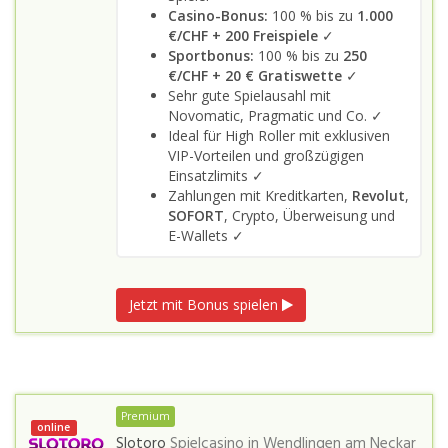
Casino-Bonus:
100 % bis zu
1.000
€/CHF + 200 Freispiele
✓
Sportbonus:
100 % bis zu
250
€/CHF + 20 € Gratiswette
✓
Sehr gute Spielausahl mit
Novomatic, Pragmatic und Co. ✓
Ideal für High Roller mit exklusiven
VIP-Vorteilen und großzügigen
Einsatzlimits ✓
Zahlungen mit Kreditkarten,
Revolut
,
SOFORT
, Crypto, Überweisung und
E-Wallets ✓
Jetzt mit Bonus spielen
Premium
online
Slotoro
Spielcasino in
Wendlingen am Neckar