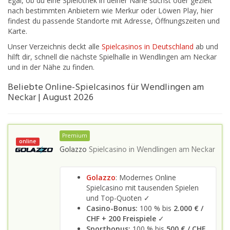
Egal, ob du eine Spielothek in deiner Nähe suchst oder gezielt
nach bestimmten Anbietern wie Merkur oder Löwen Play, hier
findest du passende Standorte mit Adresse, Öffnungszeiten und
Karte.
Unser Verzeichnis deckt alle
Spielcasinos in Deutschland
ab und
hilft dir, schnell die nächste Spielhalle in Wendlingen am Neckar
und in der Nähe zu finden.
Beliebte Online-Spielcasinos für Wendlingen am
Neckar | August 2026
Premium
online
Golazzo
Spielcasino in
Wendlingen am Neckar
Golazzo
: Modernes Online
Spielcasino mit tausenden Spielen
und Top-Quoten ✓
Casino-Bonus:
100 % bis
2.000 € /
CHF + 200 Freispiele
✓
Sportbonus:
100 % bis
500 € / CHF