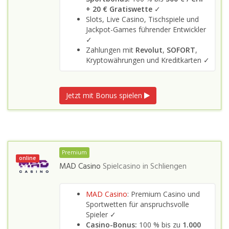
+ 20 € Gratiswette
✓
Slots, Live Casino, Tischspiele und
Jackpot-Games führender Entwickler
✓
Zahlungen mit
Revolut
,
SOFORT
,
Kryptowährungen und Kreditkarten ✓
Jetzt mit Bonus spielen
Premium
online
MAD Casino
Spielcasino in
Schliengen
MAD Casino
: Premium Casino und
Sportwetten für anspruchsvolle
Spieler ✓
Casino-Bonus:
100 % bis zu
1.000