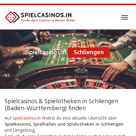
Skip
to
main
Toggl
content
navig
Spielcasinos in
Schliengen
Spielcasinos & Spielotheken in Schliengen
(Baden-Württemberg) finden
Auf
Spielcasinos.in
findest du eine aktuelle Übersicht über
Spielkasinos,
Spielhallen und Spielotheken in Schliengen
und Umgebung.