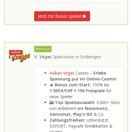
Jetzt mit Bonus spielen
Premium
online
V. Vegas
Spielcasino in
Schliengen
Vulkan Vegas
Casino
– Erlebe
Spannung pur im Online-Casino!
🔥
Bonus zum Start:
150% bis
1.500 €/CHF + 150 Freispiele
für
neue Spieler
🎰
Top-Spieleauswahl:
5.000+ Slots
von Anbietern wie
Novomatic
,
Gamomat
,
Play’n GO
& Co.
Zahlungsfreiheit:
Unterstützt
SOFORT, Paysafe Kreditkarten &
Crypto