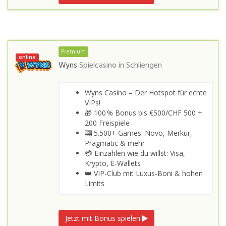
Premium
online
Wyns
Spielcasino in
Schliengen
Wyns Casino – Der Hotspot für echte
VIPs!
🎁 100 % Bonus bis €500/CHF 500 +
200 Freispiele
🎰 5.500+ Games: Novo, Merkur,
Pragmatic & mehr
💳 Einzahlen wie du willst: Visa,
Krypto, E-Wallets
👑 VIP-Club mit Luxus-Boni & hohen
Limits
Jetzt mit Bonus spielen