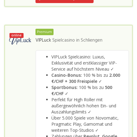
Premium
online
VIPLuck
Spielcasino in
Schliengen
VIPLuck Spielcasino: Luxus,
Exklusivität und erstklassiger VIP-
Service auf höchstem Niveau ✓
Casino-Bonus:
100 % bis zu
2.000
€/CHF + 300 Freispiele
✓
Sportbonus:
100 % bis zu
500
€/CHF
✓
Perfekt für High Roller mit
außergewöhnlich hohen Ein- und
Auszahlungslimits ✓
Über 5.000 Spiele von Novomatic,
Pragmatic Play, Gamomat und
weiteren Top-Studios ✓
Zahlungen über
Revolut
,
Google