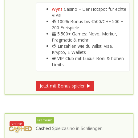
Wyns
Casino – Der Hotspot für echte
VIPs!
🎁 100 % Bonus bis €500/CHF 500 +
200 Freispiele
🎰 5.500+ Games: Novo, Merkur,
Pragmatic & mehr
💳 Einzahlen wie du willst: Visa,
Krypto, E-Wallets
👑 VIP-Club mit Luxus-Boni & hohen
Limits
Jetzt mit Bonus spielen
Premium
online
Cashed
Spielcasino in
Schliengen