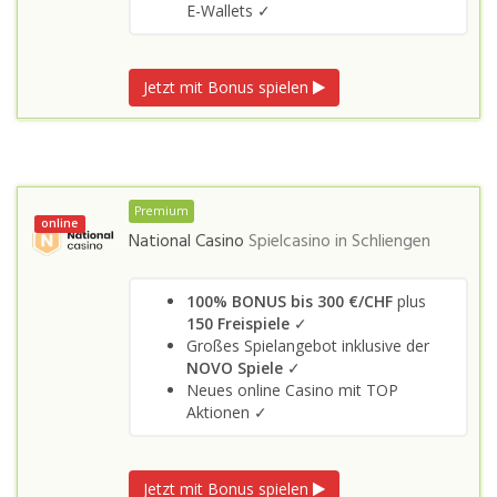
E-Wallets ✓
Jetzt mit Bonus spielen
Premium
online
National Casino
Spielcasino in
Schliengen
100% BONUS bis 300 €/CHF
plus
150 Freispiele
✓
Großes Spielangebot inklusive der
NOVO Spiele
✓
Neues online Casino mit TOP
Aktionen ✓
Jetzt mit Bonus spielen