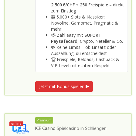
2.500 €/CHF + 250 Freispiele –
direkt
zum Einstieg
🎰 5.000+ Slots & Klassiker:
Novoline, Gamomat, Pragmatic &
mehr
💳 Zahl easy mit
SOFORT
,
Paysafecard
, Crypto, Neteller & Co.
💸 Keine Limits – ob Einsatz oder
Auszahlung, du entscheidest
🏆 Freispiele, Reloads, Cashback &
VIP-Level mit echtem Respekt
Jetzt mit Bonus spielen
Premium
online
ICE Casino
Spielcasino in
Schliengen