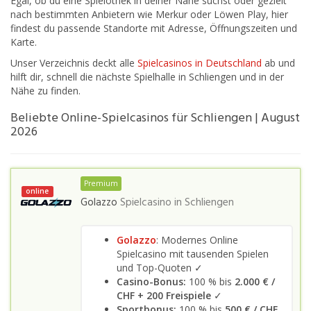
Egal, ob du eine Spielothek in deiner Nähe suchst oder gezielt
nach bestimmten Anbietern wie Merkur oder Löwen Play, hier
findest du passende Standorte mit Adresse, Öffnungszeiten und
Karte.
Unser Verzeichnis deckt alle
Spielcasinos in Deutschland
ab und
hilft dir, schnell die nächste Spielhalle in Schliengen und in der
Nähe zu finden.
Beliebte Online-Spielcasinos für Schliengen | August
2026
Premium
online
Golazzo
Spielcasino in
Schliengen
Golazzo
: Modernes Online
Spielcasino mit tausenden Spielen
und Top-Quoten ✓
Casino-Bonus:
100 % bis
2.000 € /
CHF + 200 Freispiele
✓
Sportbonus:
100 % bis
500 € / CHF