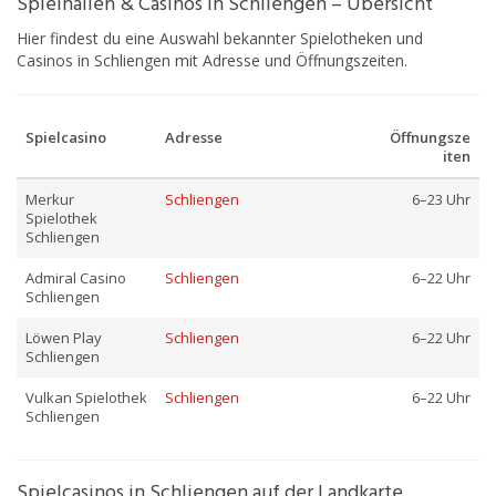
Spielhallen & Casinos in Schliengen – Übersicht
Hier findest du eine Auswahl bekannter Spielotheken und
Casinos in Schliengen mit Adresse und Öffnungszeiten.
Spielcasino
Adresse
Öffnungsze
iten
Merkur
Schliengen
6–23 Uhr
Spielothek
Schliengen
Admiral Casino
Schliengen
6–22 Uhr
Schliengen
Löwen Play
Schliengen
6–22 Uhr
Schliengen
Vulkan Spielothek
Schliengen
6–22 Uhr
Schliengen
Spielcasinos in Schliengen auf der Landkarte