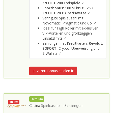
€/CHF + 200 Freispiele
✓
Sportbonus:
100 % bis zu
250
€/CHF + 20 € Gratiswette
✓
Sehr gute Spielausahl mit
Novomatic, Pragmatic und Co. ✓
Ideal für High Roller mit exklusiven
VIP-Vorteilen und großzügigen
Einsatzlimits ✓
Zahlungen mit Kreditkarten,
Revolut
,
SOFORT
, Crypto, Überweisung und
E-Wallets ✓
Jetzt mit Bonus spielen
Premium
online
Casina
Spielcasino in
Schliengen