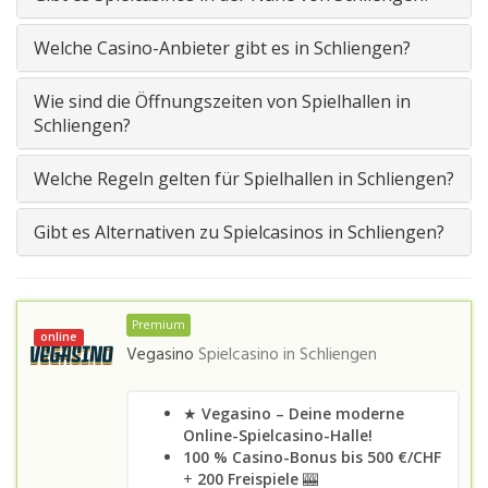
Welche Casino-Anbieter gibt es in Schliengen?
Wie sind die Öffnungszeiten von Spielhallen in
Schliengen?
Welche Regeln gelten für Spielhallen in Schliengen?
Gibt es Alternativen zu Spielcasinos in Schliengen?
Premium
online
Vegasino
Spielcasino in
Schliengen
★
Vegasino – Deine moderne
Online-Spielcasino-Halle!
100 % Casino-Bonus bis 500 €/CHF
+
200 Freispiele
🎰