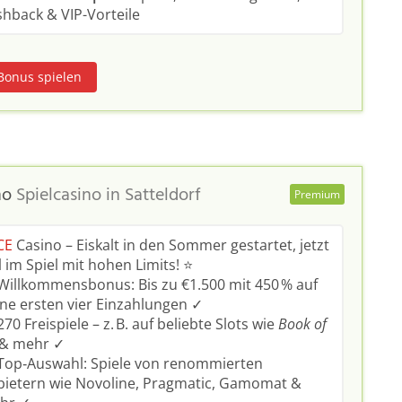
hback & VIP-Vorteile
 Bonus spielen
no
Spielcasino in
Satteldorf
Premium
CE
Casino – Eiskalt in den Sommer gestartet, jetzt
l im Spiel mit hohen Limits! ⭐
Willkommensbonus: Bis zu €1.500 mit 450 % auf
ne ersten vier Einzahlungen ✓
270 Freispiele – z. B. auf beliebte Slots wie
Book of
& mehr ✓
 Top‑Auswahl: Spiele von renommierten
bietern wie Novoline, Pragmatic, Gamomat &