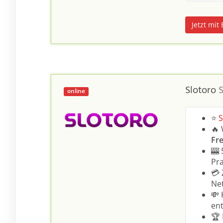
Jetzt mit
Slotoro
S
online
⭐
S
🔥
Fre
🎰 
Pr
💳 
Net
💸 
en
🏆 