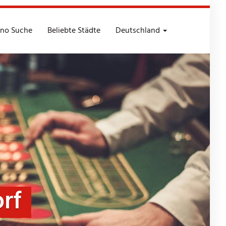
ino Suche
Beliebte Städte
Deutschland
rf