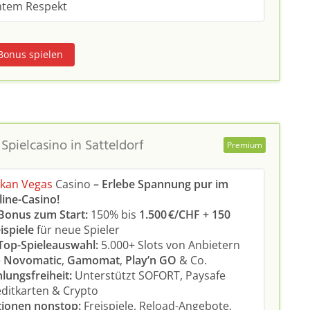
htem Respekt
 Bonus spielen
Spielcasino in
Satteldorf
Premium
lkan Vegas
Casino
– Erlebe Spannung pur im
ine-Casino!
Bonus zum Start:
150% bis
1.500 €/CHF + 150
ispiele
für neue Spieler
Top-Spieleauswahl:
5.000+ Slots von Anbietern
e
Novomatic
,
Gamomat
,
Play’n GO
& Co.
lungsfreiheit:
Unterstützt SOFORT, Paysafe
ditkarten & Crypto
tionen nonstop:
Freispiele, Reload-Angebote,