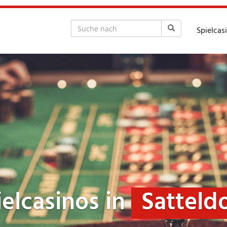
Spielcas
ielcasinos in
Satteldo