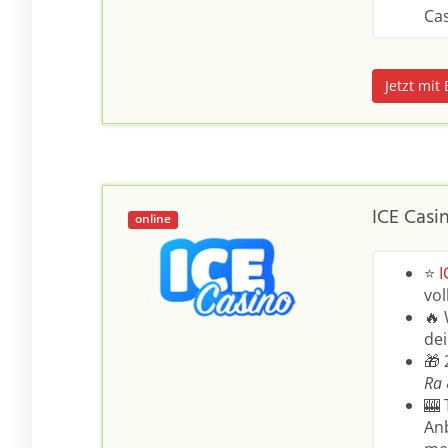
Cas
Jetzt mit
ICE Casi
online
⭐
I
vol
🔥 
dei
🎁 
Ra
🎰
An