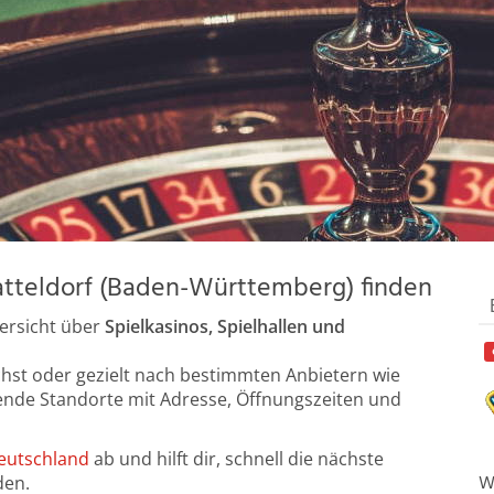
Satteldorf (Baden-Württemberg) finden
bersicht über
Spielkasinos,
Spielhallen und
uchst oder gezielt nach bestimmten Anbietern wie
sende Standorte mit Adresse, Öffnungszeiten und
Deutschland
ab und hilft dir, schnell die nächste
W
den.