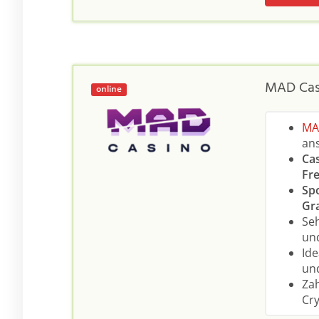
MAD Cas
online
MA
ans
Ca
Fre
Sp
Gr
Seh
un
Ide
und
Zah
Cr