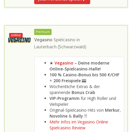
Premium
online
Vegasino
Spielcasino in
Lauterbach (Schwarzwald)
★
Vegasino
– Deine moderne
Online-Spielcasino-Halle!
100 % Casino-Bonus bis 500 €/CHF
+
200 Freispiele
🎰
Wöchentliche Extras & der
spannende
Bonus Crab
VIP-Programm
für High Roller und
Vielspieler
Original-Spielcasino-Hits von
Merkur
,
Novoline
&
Bally
🃏
Mehr Infos im Vegasino Online
Spielcasino Review