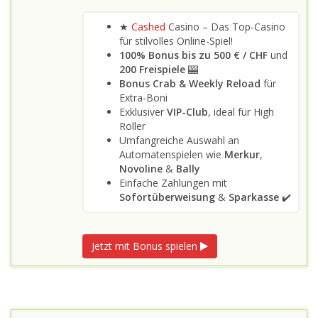
★
Cashed
Casino – Das Top-Casino
für stilvolles Online-Spiel!
100% Bonus bis zu 500 €
/ CHF
und
200 Freispiele
🎰
Bonus Crab & Weekly Reload
für
Extra-Boni
Exklusiver
VIP-Club
, ideal für High
Roller
Umfangreiche Auswahl an
Automatenspielen wie
Merkur
,
Novoline
&
Bally
Einfache Zahlungen mit
Sofortüberweisung
&
Sparkasse
✔️
Jetzt mit Bonus spielen