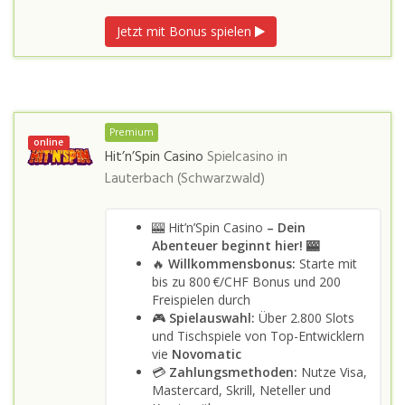
Jetzt mit Bonus spielen
Premium
online
Hit’n’Spin Casino
Spielcasino in
Lauterbach (Schwarzwald)
🎰 Hit’n’Spin Casino
– Dein
Abenteuer beginnt hier! 🎰
🔥
Willkommensbonus:
Starte mit
bis zu 800 €/CHF Bonus und 200
Freispielen durch
🎮
Spielauswahl:
Über 2.800 Slots
und Tischspiele von Top-Entwicklern
vie
Novomatic
💳
Zahlungsmethoden:
Nutze Visa,
Mastercard, Skrill, Neteller und