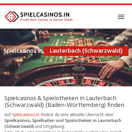
Skip
to
main
Toggl
content
navig
Spielcasinos in
Lauterbach (Schwarzwald)
Spielcasinos & Spielotheken in Lauterbach
(Schwarzwald) (Baden-Württemberg) finden
Auf
Spielcasinos.in
findest du eine aktuelle Übersicht über
Spielkasinos,
Spielhallen und Spielotheken in Lauterbach
(Schwarzwald)
und Umgebung.