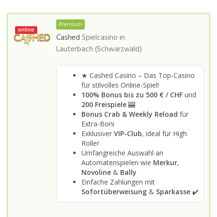
Premium
online
Cashed
Spielcasino in
Lauterbach (Schwarzwald)
★ Cashed Casino – Das Top-Casino
für stilvolles Online-Spiel!
100% Bonus bis zu 500 €
/ CHF
und
200 Freispiele
🎰
Bonus Crab & Weekly Reload
für
Extra-Boni
Exklusiver
VIP-Club
, ideal für High
Roller
Umfangreiche Auswahl an
Automatenspielen wie
Merkur
,
Novoline
&
Bally
Einfache Zahlungen mit
Sofortüberweisung
&
Sparkasse
✔️