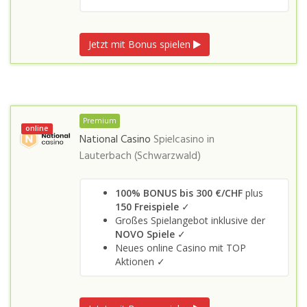
Jetzt mit Bonus spielen
Premium
online
National Casino
Spielcasino in
Lauterbach (Schwarzwald)
100% BONUS bis 300 €/CHF
plus
150 Freispiele
✓
Großes Spielangebot inklusive der
NOVO Spiele
✓
Neues online Casino mit TOP
Aktionen ✓