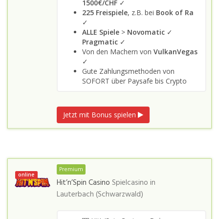
1500€/CHF
✓
225 Freispiele
, z.B. bei
Book of Ra
✓
ALLE Spiele
>
Novomatic
✓
Pragmatic
✓
Von den Machern von
VulkanVegas
✓
Gute Zahlungsmethoden von
SOFORT über Paysafe bis Crypto
Jetzt mit Bonus spielen
Premium
online
Hit’n’Spin Casino
Spielcasino in
Lauterbach (Schwarzwald)