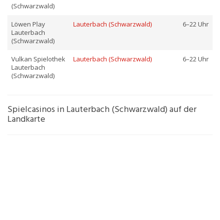
(Schwarzwald)
Löwen Play
Lauterbach (Schwarzwald)
6–22 Uhr
Lauterbach
(Schwarzwald)
Vulkan Spielothek
Lauterbach (Schwarzwald)
6–22 Uhr
Lauterbach
(Schwarzwald)
Spielcasinos in Lauterbach (Schwarzwald) auf der
Landkarte