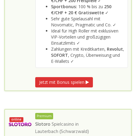
€/CHF + 200 Freispiele
✓
Sportbonus:
100 % bis zu
250
€/CHF + 20 € Gratiswette
✓
Sehr gute Spielausahl mit
Novomatic, Pragmatic und Co. ✓
Ideal für High Roller mit exklusiven
VIP-Vorteilen und großzügigen
Einsatzlimits ✓
Zahlungen mit Kreditkarten,
Revolut
,
SOFORT
, Crypto, Überweisung und
E-Wallets ✓
Jetzt mit Bonus spielen
Premium
online
Slotoro
Spielcasino in
Lauterbach (Schwarzwald)