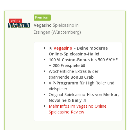
Premium
online
Vegasino
Spielcasino in
Essingen (Württemberg)
★
Vegasino
– Deine moderne
Online-Spielcasino-Halle!
100 % Casino-Bonus bis 500 €/CHF
+
200 Freispiele
🎰
Wöchentliche Extras & der
spannende
Bonus Crab
VIP-Programm
für High Roller und
Vielspieler
Original-Spielcasino-Hits von
Merkur
,
Novoline
&
Bally
🃏
Mehr Infos im Vegasino Online
Spielcasino Review