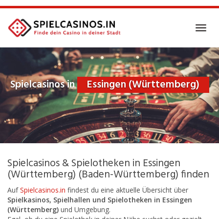
Skip
to
main
Toggl
content
navig
Spielcasinos in
Essingen (Württemberg)
Spielcasinos & Spielotheken in Essingen
(Württemberg) (Baden-Württemberg) finden
Auf
Spielcasinos.in
findest du eine aktuelle Übersicht über
Spielkasinos,
Spielhallen und Spielotheken in Essingen
(Württemberg)
und Umgebung.