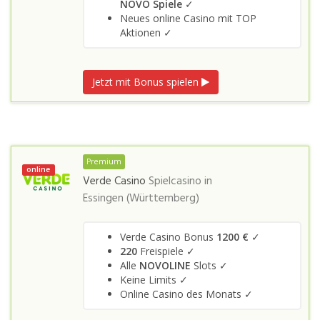
NOVO Spiele
✓
Neues online Casino mit TOP
Aktionen ✓
Jetzt mit Bonus spielen
Premium
online
Verde Casino
Spielcasino in
Essingen (Württemberg)
Verde Casino Bonus
1200 €
✓
220
Freispiele ✓
Alle
NOVOLINE
Slots ✓
Keine Limits ✓
Online Casino des Monats ✓