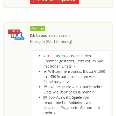
Premium
online
ICE Casino
Spielcasino in
Essingen (Württemberg)
⭐
ICE
Casino – Eiskalt in den
Sommer gestartet, jetzt voll im Spiel
mit hohen Limits! ⭐
🔥 Willkommensbonus: Bis zu €1.500
mit 450 % auf deine ersten vier
Einzahlungen ✓
🎁 270 Freispiele – z. B. auf beliebte
Slots wie
Book of Ra
& mehr ✓
🎰 Top‑Auswahl: Spiele von
renommierten Anbietern wie
Novoline, Pragmatic, Gamomat &
mehr ✓