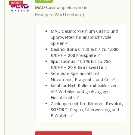
online
MAD Casino
Spielcasino in
Essingen (Württemberg)
MAD Casino: Premium Casino und
Sportwetten für anspruchsvolle
Spieler ✓
Casino-Bonus:
100 % bis zu
1.000
€/CHF + 200 Freispiele
✓
Sportbonus:
100 % bis zu
250
€/CHF + 20 € Gratiswette
✓
Sehr gute Spielausahl mit
Novomatic, Pragmatic und Co. ✓
Ideal für High Roller mit exklusiven
VIP-Vorteilen und großzügigen
Einsatzlimits ✓
Zahlungen mit Kreditkarten,
Revolut
,
SOFORT
, Crypto, Überweisung und
E-Wallets ✓