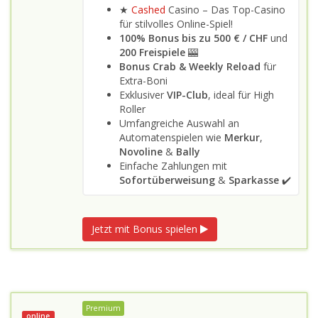
★
Cashed
Casino – Das Top-Casino
für stilvolles Online-Spiel!
100% Bonus bis zu 500 €
/ CHF
und
200 Freispiele
🎰
Bonus Crab & Weekly Reload
für
Extra-Boni
Exklusiver
VIP-Club
, ideal für High
Roller
Umfangreiche Auswahl an
Automatenspielen wie
Merkur
,
Novoline
&
Bally
Einfache Zahlungen mit
Sofortüberweisung
&
Sparkasse
✔️
Jetzt mit Bonus spielen
Premium
online