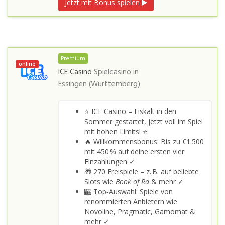
Jetzt mit Bonus spielen
Premium
online
ICE Casino
Spielcasino in
Essingen (Württemberg)
⭐ ICE Casino – Eiskalt in den
Sommer gestartet, jetzt voll im Spiel
mit hohen Limits! ⭐
🔥 Willkommensbonus: Bis zu €1.500
mit 450 % auf deine ersten vier
Einzahlungen ✓
🎁 270 Freispiele – z. B. auf beliebte
Slots wie
Book of Ra
& mehr ✓
🎰 Top‑Auswahl: Spiele von
renommierten Anbietern wie
Novoline, Pragmatic, Gamomat &
mehr ✓