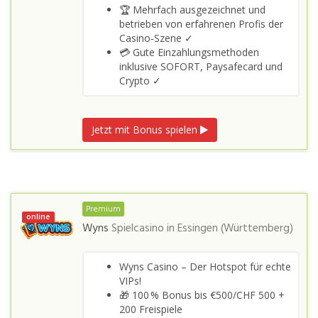
🏆 Mehrfach ausgezeichnet und
betrieben von erfahrenen Profis der
Casino‑Szene ✓
💳 Gute Einzahlungsmethoden
inklusive SOFORT, Paysafecard und
Crypto ✓
Jetzt mit Bonus spielen
Premium
online
Wyns
Spielcasino in
Essingen (Württemberg)
Wyns Casino – Der Hotspot für echte
VIPs!
🎁 100 % Bonus bis €500/CHF 500 +
200 Freispiele