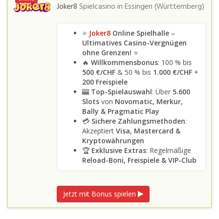
Joker8
Spielcasino in
Essingen (Württemberg)
⭐
Joker8
Online Spielhalle –
Ultimatives Casino-Vergnügen
ohne Grenzen!
⭐
🔥
Willkommensbonus
: 100 % bis
500 €/CHF
& 50 % bis
1.000 €/CHF
+
200 Freispiele
🎰
Top-Spielauswahl
: Über
5.600
Slots
von
Novomatic, Merkur,
Bally & Pragmatic Play
💳
Sichere Zahlungsmethoden
:
Akzeptiert
Visa, Mastercard &
Kryptowährungen
🏆
Exklusive Extras
: Regelmäßige
Reload-Boni, Freispiele & VIP-Club
Jetzt mit Bonus spielen