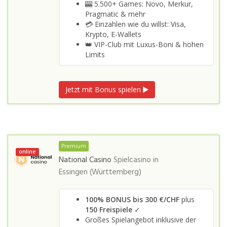
🎰 5.500+ Games: Novo, Merkur,
Pragmatic & mehr
💳 Einzahlen wie du willst: Visa,
Krypto, E-Wallets
👑 VIP-Club mit Luxus-Boni & hohen
Limits
Jetzt mit Bonus spielen
Premium
online
National Casino
Spielcasino in
Essingen (Württemberg)
100% BONUS bis 300 €/CHF
plus
150 Freispiele
✓
Großes Spielangebot inklusive der