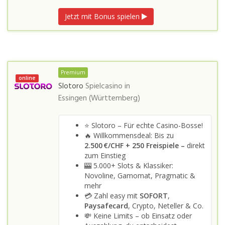
Jetzt mit Bonus spielen
Premium
online
Slotoro
Spielcasino in
Essingen (Württemberg)
⭐ Slotoro – Für echte Casino-Bosse!
🔥 Willkommensdeal: Bis zu
2.500 €/CHF + 250 Freispiele –
direkt
zum Einstieg
🎰 5.000+ Slots & Klassiker:
Novoline, Gamomat, Pragmatic &
mehr
💳 Zahl easy mit
SOFORT
,
Paysafecard
, Crypto, Neteller & Co.
💸 Keine Limits – ob Einsatz oder