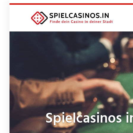
Skip
to
main
content
Spielcasinos 