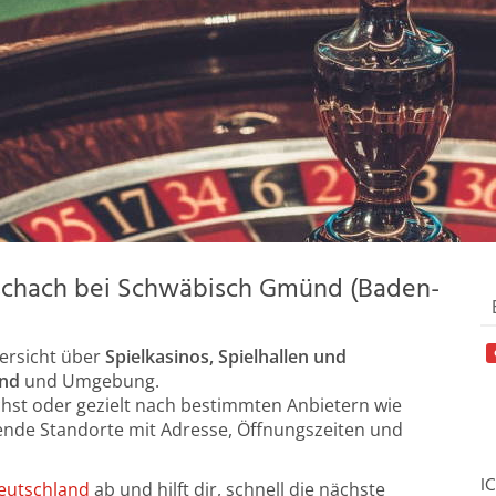
Eschach bei Schwäbisch Gmünd (Baden-
bersicht über
Spielkasinos,
Spielhallen und
ünd
und Umgebung.
uchst oder gezielt nach bestimmten Anbietern wie
sende Standorte mit Adresse, Öffnungszeiten und
I
Deutschland
ab und hilft dir, schnell die nächste