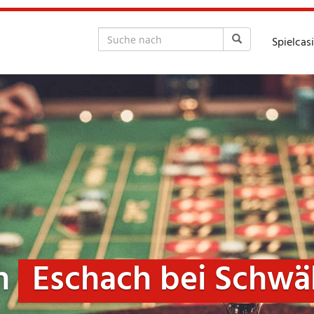
Spielcas
in
Eschach bei Schw