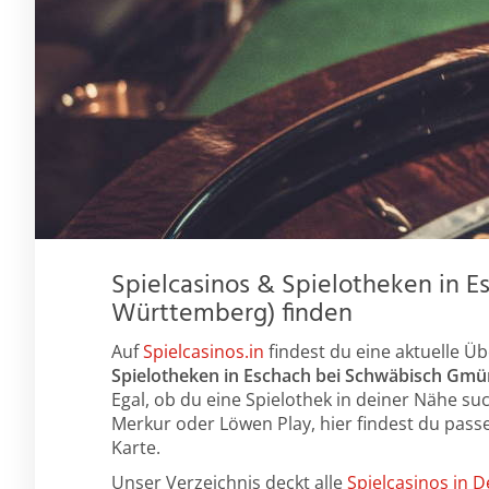
Spielcasinos & Spielotheken in 
Württemberg) finden
Auf
Spielcasinos.in
findest du eine aktuelle Ü
Spielotheken in Eschach bei Schwäbisch Gm
Egal, ob du eine Spielothek in deiner Nähe s
Merkur oder Löwen Play, hier findest du pas
Karte.
Unser Verzeichnis deckt alle
Spielcasinos in 