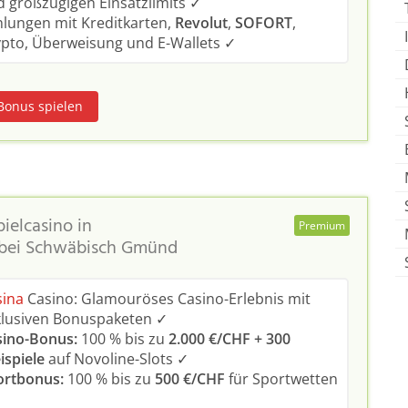
 großzügigen Einsatzlimits ✓
lungen mit Kreditkarten,
Revolut
,
SOFORT
,
ypto, Überweisung und E-Wallets ✓
 Bonus spielen
pielcasino in
Premium
 bei Schwäbisch Gmünd
sina
Casino: Glamouröses Casino-Erlebnis mit
klusiven Bonuspaketen ✓
sino-Bonus:
100 % bis zu
2.000 €/CHF + 300
ispiele
auf Novoline-Slots ✓
ortbonus:
100 % bis zu
500 €/CHF
für Sportwetten