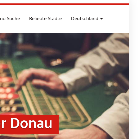
ino Suche
Beliebte Städte
Deutschland
er Donau