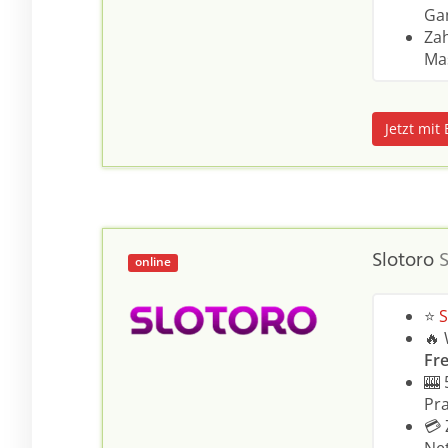
Ga
Za
Ma
Jetzt mit
Slotoro
S
online
⭐
S
🔥
Fre
🎰 
Pr
💳 