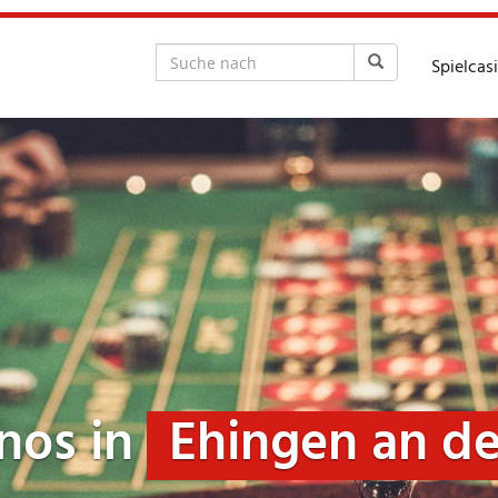
Spielcas
inos in
Ehingen an d