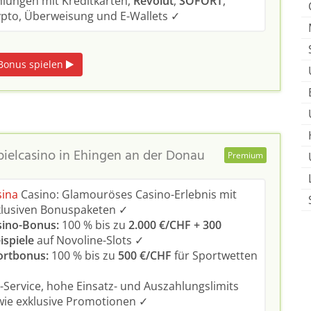
lungen mit Kreditkarten,
Revolut
,
SOFORT
,
ypto, Überweisung und E-Wallets ✓
 Bonus spielen
pielcasino in
Ehingen an der Donau
Premium
sina
Casino: Glamouröses Casino-Erlebnis mit
klusiven Bonuspaketen ✓
sino-Bonus:
100 % bis zu
2.000 €/CHF + 300
ispiele
auf Novoline-Slots ✓
ortbonus:
100 % bis zu
500 €/CHF
für Sportwetten
-Service, hohe Einsatz- und Auszahlungslimits
wie exklusive Promotionen ✓