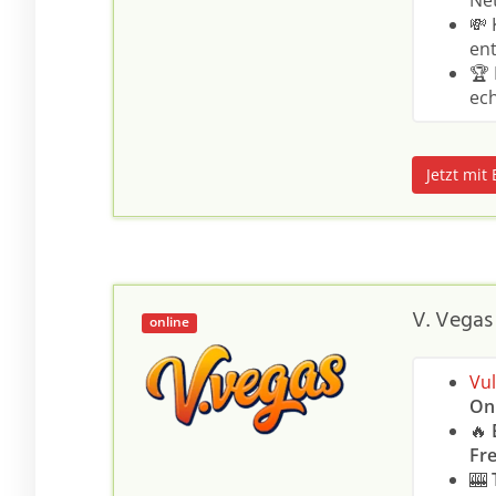
Net
💸 
en
🏆 
ec
Jetzt mit
V. Vegas
online
Vu
Onl
🔥
Fre
🎰