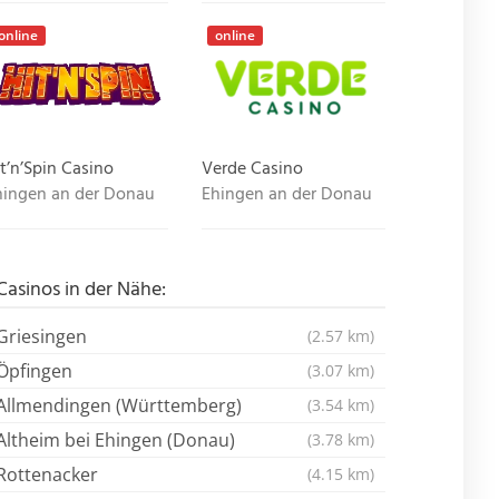
online
online
t’n’Spin Casino
Verde Casino
hingen an der Donau
Ehingen an der Donau
Casinos in der Nähe:
Griesingen
(2.57 km)
Öpfingen
(3.07 km)
Allmendingen (Württemberg)
(3.54 km)
Altheim bei Ehingen (Donau)
(3.78 km)
Rottenacker
(4.15 km)