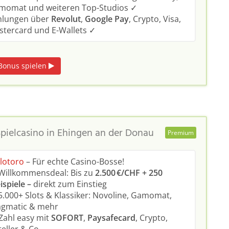
momat und weiteren Top-Studios ✓
hlungen über
Revolut
,
Google Pay
, Crypto, Visa,
stercard und E-Wallets ✓
 Bonus spielen
pielcasino in
Ehingen an der Donau
Premium
lotoro
– Für echte Casino-Bosse!
 Willkommensdeal: Bis zu
2.500 €/CHF + 250
ispiele –
direkt zum Einstieg
5.000+ Slots & Klassiker: Novoline, Gamomat,
agmatic & mehr
Zahl easy mit
SOFORT
,
Paysafecard
, Crypto,