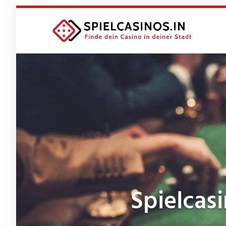
Skip
to
main
content
Spielcas