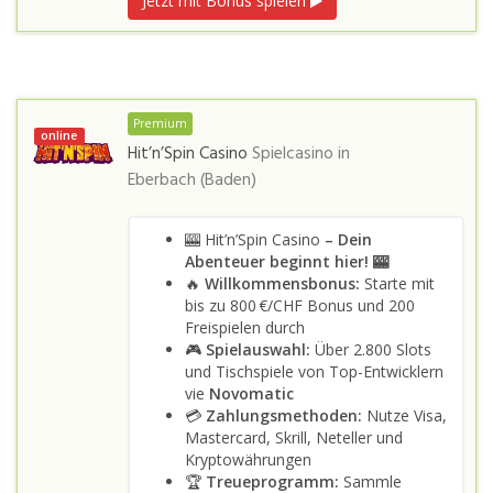
Jetzt mit Bonus spielen
Premium
online
Hit’n’Spin Casino
Spielcasino in
Eberbach (Baden)
🎰 Hit’n’Spin Casino
– Dein
Abenteuer beginnt hier! 🎰
🔥
Willkommensbonus:
Starte mit
bis zu 800 €/CHF Bonus und 200
Freispielen durch
🎮
Spielauswahl:
Über 2.800 Slots
und Tischspiele von Top-Entwicklern
vie
Novomatic
💳
Zahlungsmethoden:
Nutze Visa,
Mastercard, Skrill, Neteller und
Kryptowährungen
🏆
Treueprogramm:
Sammle