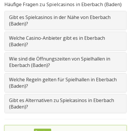
Häufige Fragen zu Spielcasinos in Eberbach (Baden)
Gibt es Spielcasinos in der Nähe von Eberbach
(Baden)?
Welche Casino-Anbieter gibt es in Eberbach
(Baden)?
Wie sind die Öffnungszeiten von Spielhallen in
Eberbach (Baden)?
Welche Regeln gelten für Spielhallen in Eberbach
(Baden)?
Gibt es Alternativen zu Spielcasinos in Eberbach
(Baden)?