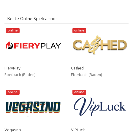
Beste Online Spielcasinos:
online
online
FieryPlay
Cashed
Eberbach (Baden)
Eberbach (Baden)
online
online
Vegasino
VIPLuck