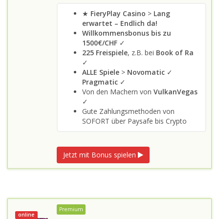
★
FieryPlay Casino
>
Lang
erwartet – Endlich da!
Willkommensbonus bis zu
1500€/CHF
✓
225 Freispiele
, z.B. bei
Book of Ra
✓
ALLE Spiele
>
Novomatic
✓
Pragmatic
✓
Von den Machern von
VulkanVegas
✓
Gute Zahlungsmethoden von
SOFORT über Paysafe bis Crypto
Jetzt mit Bonus spielen
Premium
online