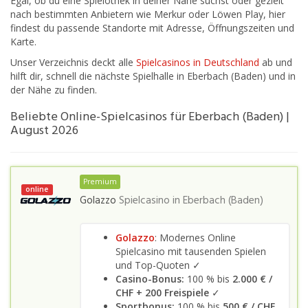
Egal, ob du eine Spielothek in deiner Nähe suchst oder gezielt
nach bestimmten Anbietern wie Merkur oder Löwen Play, hier
findest du passende Standorte mit Adresse, Öffnungszeiten und
Karte.
Unser Verzeichnis deckt alle
Spielcasinos in Deutschland
ab und
hilft dir, schnell die nächste Spielhalle in Eberbach (Baden) und in
der Nähe zu finden.
Beliebte Online-Spielcasinos für Eberbach (Baden) |
August 2026
Premium
online
Golazzo
Spielcasino in
Eberbach (Baden)
Golazzo
: Modernes Online
Spielcasino mit tausenden Spielen
und Top-Quoten ✓
Casino-Bonus:
100 % bis
2.000 € /
CHF + 200 Freispiele
✓
Sportbonus:
100 % bis
500 € / CHF