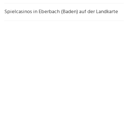
Spielcasinos in Eberbach (Baden) auf der Landkarte