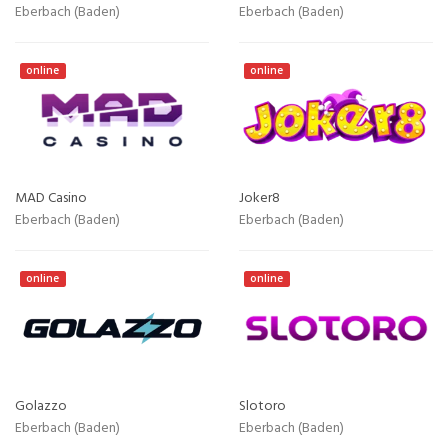
Eberbach (Baden)
Eberbach (Baden)
online
online
MAD Casino
Joker8
Eberbach (Baden)
Eberbach (Baden)
online
online
Golazzo
Slotoro
Eberbach (Baden)
Eberbach (Baden)