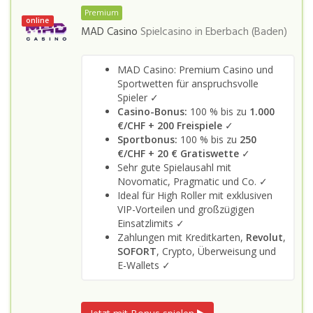
Premium
online
MAD Casino
Spielcasino in
Eberbach (Baden)
MAD Casino: Premium Casino und
Sportwetten für anspruchsvolle
Spieler ✓
Casino-Bonus:
100 % bis zu
1.000
€/CHF + 200 Freispiele
✓
Sportbonus:
100 % bis zu
250
€/CHF + 20 € Gratiswette
✓
Sehr gute Spielausahl mit
Novomatic, Pragmatic und Co. ✓
Ideal für High Roller mit exklusiven
VIP-Vorteilen und großzügigen
Einsatzlimits ✓
Zahlungen mit Kreditkarten,
Revolut
,
SOFORT
, Crypto, Überweisung und
E-Wallets ✓