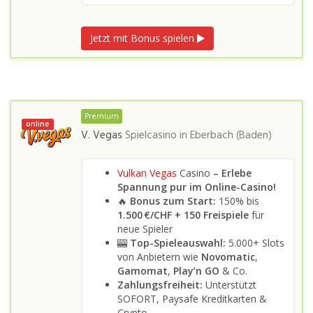
Jetzt mit Bonus spielen
Premium
online
V. Vegas
Spielcasino in
Eberbach (Baden)
Vulkan Vegas
Casino
– Erlebe
Spannung pur im Online-Casino!
🔥
Bonus zum Start:
150% bis
1.500 €/CHF + 150 Freispiele
für
neue Spieler
🎰
Top-Spieleauswahl:
5.000+ Slots
von Anbietern wie
Novomatic
,
Gamomat
,
Play’n GO
& Co.
Zahlungsfreiheit:
Unterstützt
SOFORT, Paysafe Kreditkarten &
Crypto