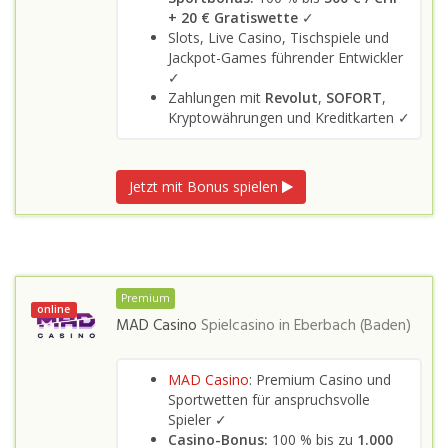
+ 20 € Gratiswette
✓
Slots, Live Casino, Tischspiele und
Jackpot-Games führender Entwickler
✓
Zahlungen mit
Revolut
,
SOFORT
,
Kryptowährungen und Kreditkarten ✓
Jetzt mit Bonus spielen
Premium
online
MAD Casino
Spielcasino in
Eberbach (Baden)
MAD Casino
: Premium Casino und
Sportwetten für anspruchsvolle
Spieler ✓
Casino-Bonus:
100 % bis zu
1.000