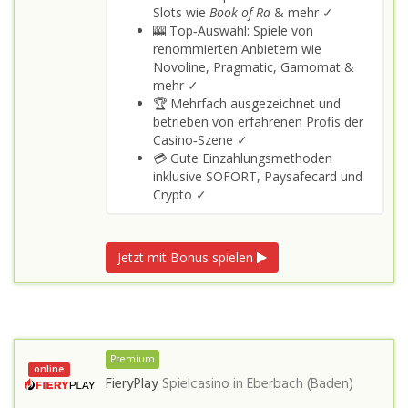
Slots wie
Book of Ra
& mehr ✓
🎰 Top‑Auswahl: Spiele von
renommierten Anbietern wie
Novoline, Pragmatic, Gamomat &
mehr ✓
🏆 Mehrfach ausgezeichnet und
betrieben von erfahrenen Profis der
Casino‑Szene ✓
💳 Gute Einzahlungsmethoden
inklusive SOFORT, Paysafecard und
Crypto ✓
Jetzt mit Bonus spielen
Premium
online
FieryPlay
Spielcasino in
Eberbach (Baden)