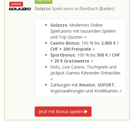
Premium
online
Golazzo
Spielcasino in
Eberbach (Baden)
Golazzo
: Modernes Online
Spielcasino mit tausenden Spielen
und Top-Quoten ✓
Casino-Bonus:
100 % bis
2.000 € /
CHF + 200 Freispiele
✓
Sportbonus:
100 % bis
500 € / CHF
+ 20 € Gratiswette
✓
Slots, Live Casino, Tischspiele und
Jackpot-Games führender Entwickler
✓
Zahlungen mit
Revolut
,
SOFORT
,
Kryptowährungen und Kreditkarten ✓
Jetzt mit Bonus spielen