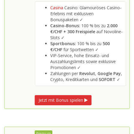
Casina
Casino: Glamouröses Casino-
Erlebnis mit exklusiven
Bonuspaketen ✓
Casino-Bonus:
100 % bis zu
2.000
€/CHF + 300 Freispiele
auf Novoline-
Slots ✓
Sportbonus:
100 % bis zu
500
€/CHF
für Sportwetten ✓
VIP-Service, hohe Einsatz- und
Auszahlungslimits sowie exklusive
Promotionen ✓
Zahlungen per
Revolut
,
Google Pay
,
Crypto, Kreditkarten und
SOFORT
✓
Jetzt mit Bonus spielen
Premium