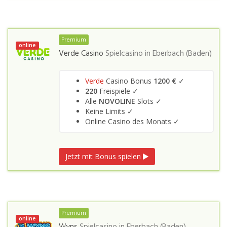
Premium
online
Verde Casino
Spielcasino in
Eberbach (Baden)
Verde
Casino Bonus
1200 €
✓
220
Freispiele ✓
Alle
NOVOLINE
Slots ✓
Keine Limits ✓
Online Casino des Monats ✓
Jetzt mit Bonus spielen
Premium
online