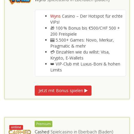
Wyns
Spielcasino in
Eberbach (Baden)
Wyns
Casino – Der Hotspot für echte
VIPs!
🎁 100 % Bonus bis €500/CHF 500 +
200 Freispiele
🎰 5.500+ Games: Novo, Merkur,
Pragmatic & mehr
💳 Einzahlen wie du willst: Visa,
Krypto, E-Wallets
👑 VIP-Club mit Luxus-Boni & hohen
Limits
Jetzt mit Bonus spielen
Premium
online
Cashed
Spielcasino in
Eberbach (Baden)